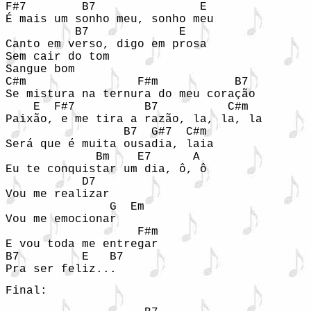
F#7        B7               E

É mais um sonho meu, sonho meu 

          B7             E

Canto em verso, digo em prosa 

Sem cair do tom 

Sangue bom 

C#m                F#m           B7

Se mistura na ternura do meu coração 

    E  F#7          B7          C#m

Paixão, e me tira a razão, la, la, la 

                 B7  G#7  C#m

Será que é muita ousadia, laia 

             Bm    E7      A

Eu te conquistar um dia, ô, ô 

           D7

Vou me realizar 

               G  Em

Vou me emocionar 

                   F#m

E vou toda me entregar 

B7         E   B7

Pra ser feliz...
Final: