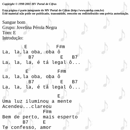
Copyright © 1998-2001 MV Portal de Cifras
Esta página é parte integrante de MV Portal de Cifras (http://www.mvhp.com.br)
Este material não pode ser publicado, transmitido, reescrito ou redistribuído sem prévia autorização.
Sangue bom

Grupo: Jovelina Pérola Negra

Tom: E

Introdução: 
      E          F#m

La, la,la oba, oba ô 

         B7         E   B7

La, la, la, é tá legal ô...
        E          F#m

La, la,la oba, oba ô 

         B7         E   B7

La, la, la, é tá legal ô...
                   E

Uma luz iluminou a mente 

Acendeu...clareou 

              F#m

Bem de perto, mais esperto 

       B7     E

Te confesso, amor 
