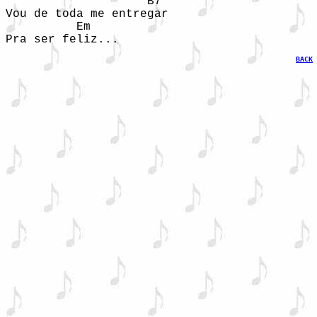
                    B7

Vou de toda me entregar 

          Em

BACK
 