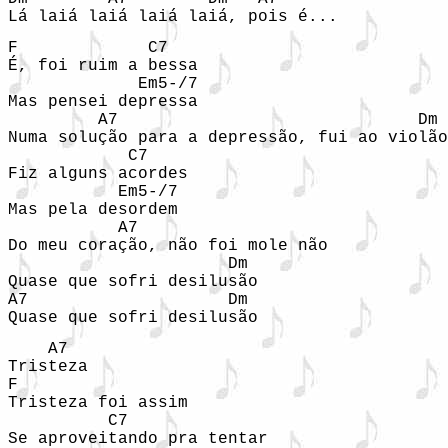
Lá laiá laiá laiá laiá, pois é...
F             C7

É, foi ruim a bessa 

             Em5-/7

Mas pensei depressa 

         A7                              Dm

Numa solução para a depressão, fui ao violão

            C7

Fiz alguns acordes

           Em5-/7

Mas pela desordem

           A7

Do meu coração, não foi mole não

                      Dm

Quase que sofri desilusão

A7                    Dm

Quase que sofri desilusão
    A7

Tristeza

F               

Tristeza foi assim

          C7                 

Se aproveitando pra tentar
