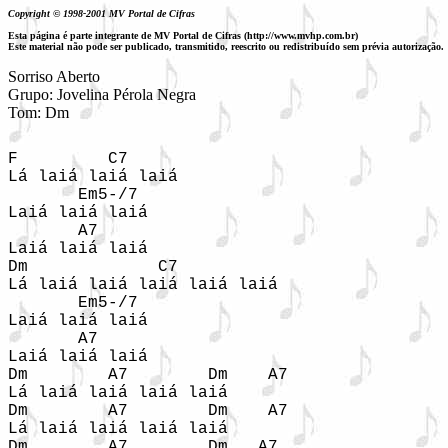
Copyright © 1998-2001 MV Portal de Cifras
Esta página é parte integrante de MV Portal de Cifras (http://www.mvhp.com.br)
Este material não pode ser publicado, transmitido, reescrito ou redistribuído sem prévia autorização.
Sorriso Aberto

Grupo: Jovelina Pérola Negra

F         C7

Lá laiá laiá laiá

       Em5-/7

Laiá laiá laiá 

       A7

Laiá laiá laiá

Dm             C7

Lá laiá laiá laiá laiá laiá

       Em5-/7

Laiá laiá laiá

       A7

Laiá laiá laiá

Dm        A7        Dm    A7

Lá laiá laiá laiá laiá 

Dm        A7        Dm    A7

Lá laiá laiá laiá laiá

Dm        A7        Dm   A7
