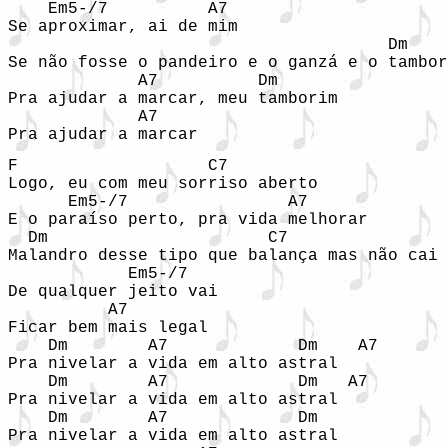
    Em5-/7          A7

Se aproximar, ai de mim

                                      Dm

Se não fosse o pandeiro e o ganzá e o tambor
             A7          Dm

Pra ajudar a marcar, meu tamborim

             A7

Pra ajudar a marcar
F                   C7

Logo, eu com meu sorriso aberto

      Em5-/7                A7

E o paraíso perto, pra vida melhorar

  Dm                      C7

Malandro desse tipo que balança mas não cai

            Em5-/7

De qualquer jeito vai 

          A7

Ficar bem mais legal

    Dm        A7             Dm    A7

Pra nivelar a vida em alto astral

    Dm        A7             Dm   A7

Pra nivelar a vida em alto astral

    Dm        A7             Dm  

Pra nivelar a vida em alto astral
