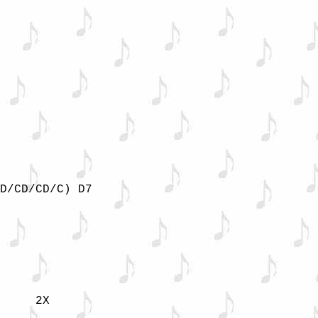
D/CD/CD/C) D7

     2X
