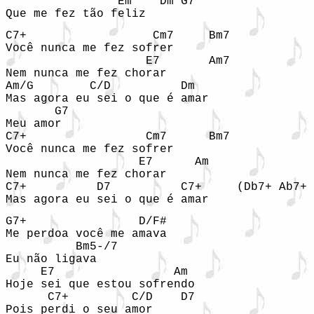
                Em    Dm G7

C7+                  Cm7     Bm7

Você nunca me fez sofrer

                    E7       Am7

Nem nunca me fez chorar                 

Am/G        C/D          Dm 

Mas agora eu sei o que é amar

       G7

Meu amor

C7+                 Cm7      Bm7

Você nunca me fez sofrer

                   E7      Am

Nem nunca me fez chorar

C7+          D7          C7+     (Db7+ Ab7+ 
G7+                D/F#

Me perdoa você me amava

          Bm5-/7 

Eu não ligava

     E7                 Am

Hoje sei que estou sofrendo

      C7+         C/D    D7                 
Pois perdi o seu amor