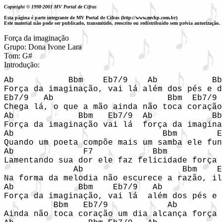
Copyright © 1998-2001 MV Portal de Cifras
Esta página é parte integrante de MV Portal de Cifras (http://www.mvhp.com.br)
Este material não pode ser publicado, transmitido, reescrito ou redistribuído sem prévia autorização.
Força da imaginação

Grupo: Dona Ivone Lara

Tom: G#

Introdução:
Ab           Bbm    Eb7/9    Ab           Bb
Força da imaginação, vai lá além dos pés e d
Eb7/9   Ab                       Bbm  Eb7/9

Chega lá, o que a mão ainda não toca coração
Ab             Bbm   Eb7/9  Ab            Bb
Força da imaginação vai lá  força da imagina
Ab                              Bbm        E
Quando um poeta compõe mais um samba ele fun
Ab              F7            Bbm           
Lamentando sua dor ele faz felicidade força 
              Ab                    Bbm    E
Na forma da melodia não escurece a razão, il
Ab             Bbm    Eb7/9   Ab            
Força da imaginação, vai lá  além dos pés e 
          Bbm   Eb7/9            Ab         
Ainda não toca coração um dia alcança força 