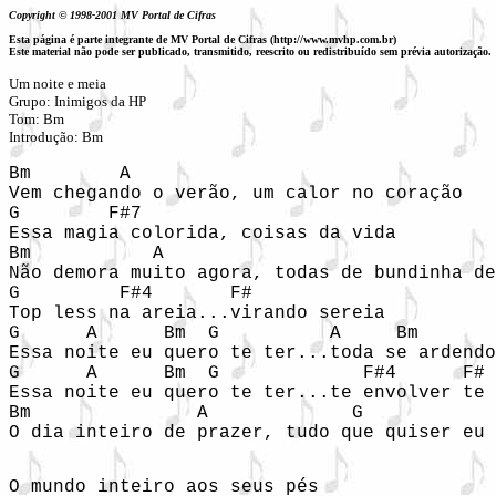
Copyright © 1998-2001 MV Portal de Cifras
Esta página é parte integrante de MV Portal de Cifras (http://www.mvhp.com.br)
Este material não pode ser publicado, transmitido, reescrito ou redistribuído sem prévia autorização.
Um noite e meia
Grupo: Inimigos da HP
Tom: Bm
Introdução: Bm
Bm        A 

Vem chegando o verão, um calor no coração 

G        F#7   

Essa magia colorida, coisas da vida 

Bm           A 

Não demora muito agora, todas de bundinha de
G         F#4       F# 

Top less na areia...virando sereia 

G      A      Bm  G          A     Bm 

Essa noite eu quero te ter...toda se ardendo
G      A      Bm  G             F#4      F# 

Essa noite eu quero te ter...te envolver te 
Bm               A             G 

O dia inteiro de prazer, tudo que quiser eu 
O mundo inteiro aos seus pés 
