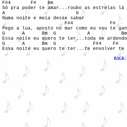
F#4       F#    Bm                       

Só pra poder te amar...roubo as estrelas lá 
A                         G 

Numa noite e meia desse sabor 

                      F#4             F# 

Pego a lua, aposto no mar como eu vou te gan
G      A      Bm  G           A           Bm
Essa noite eu quero te ter...toda se ardendo
G      A      Bm  G             F#4    F# 

Essa noite eu quero te ter...te envolver te 
BACK
|