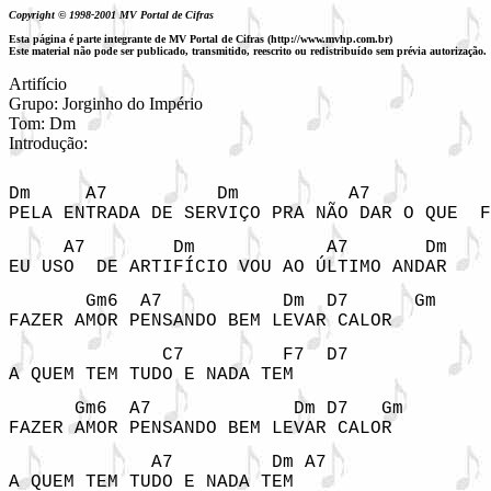
Copyright © 1998-2001 MV Portal de Cifras
Esta página é parte integrante de MV Portal de Cifras (http://www.mvhp.com.br)
Este material não pode ser publicado, transmitido, reescrito ou redistribuído sem prévia autorização.
Artifício

Grupo: Jorginho do Império

Tom: Dm

Introdução:  
Dm     A7          Dm          A7           
PELA ENTRADA DE SERVIÇO PRA NÃO DAR O QUE  F
     A7        Dm            A7       Dm    
EU USO  DE ARTIFÍCIO VOU AO ÚLTIMO ANDAR 
       Gm6  A7           Dm  D7      Gm    

FAZER AMOR PENSANDO BEM LEVAR CALOR   
              C7         F7  D7 

A QUEM TEM TUDO E NADA TEM 
      Gm6  A7             Dm D7   Gm    

FAZER AMOR PENSANDO BEM LEVAR CALOR   
             A7         Dm A7 

A QUEM TEM TUDO E NADA TEM 