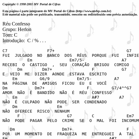
Copyright © 1998-2001 MV Portal de Cifras
Esta página é parte integrante de MV Portal de Cifras (http://www.mvhp.com.br)
Este material não pode ser publicado, transmitido, reescrito ou redistribuído sem prévia autorização.
Réu Confesso
Grupo: Herlon
Tom: C
Introdução: C / % . . .
C7                F7+                             G7

FUI  JULGADO  NO  BANCO  DOS  RÉUS  PORQUE  FUI   INFIE
          Em               Em7/5-               A7

RECEBI  O  CASTIGO  ,  SEU  CORAÇÃO  BRIGOU  COMIGO

      Dm        Dm7+                F           G7

E  VEIO  ME  DIZER  AONDE  ESTAVA  ESCRITO

    Em         G6/9           Em7/5-         A7

NA  PÁGINA  DE  AMIGOS  FICOU  EU  E  VOCÊ

Dm           Dm7+                 F         G7/4^^G7

AMOR  NÃO  É  BANDIDO  NÃO  É  RÉU  CONFESSO

    Em                              A#7        A7

NÃO  É  CULPADO  NÃO  PODE  SER  CONDENADO

    Dm                Em

NÃO  OFERECE  RISCO  NENHUM

      F                   G7        C             Em7  
   Dm                   Dm7+                      F    
POR  UM  MOMENTO  DE  FRAQUEZA  ME  ENTREGUEI  A  TAL  
Em                                         A#7         