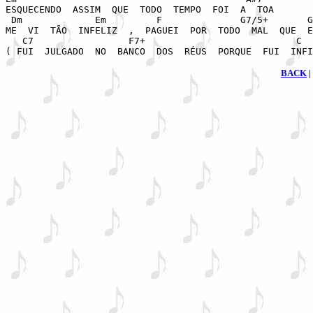
ESQUECENDO  ASSIM  QUE  TODO  TEMPO  FOI  A  TOA

 Dm             Em         F              G7/5+       G
ME  VI  TÃO  INFELIZ  ,  PAGUEI  POR  TODO  MAL  QUE  E
   C7                 F7+                           C

( FUI  JULGADO  NO  BANCO  DOS  RÉUS  PORQUE  FUI  INFI
BACK
|