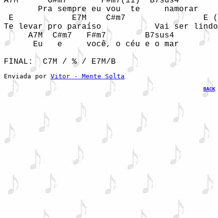
A7M      G#m7       F#m7(11)  B7sus4    

       Pra sempre eu vou  te     namorar

 E            E7M    C#m7                E (
Te levar pro paraíso           Vai ser lindo
     A7M  C#m7   F#m7        B7sus4

      Eu   e     você, o céu e o mar   

FINAL:  C7M / % / E7M/B
Enviada por 
Vitor - Mente Solta
BACK
 