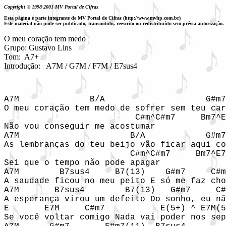
Copyright © 1998-2001 MV Portal de Cifras
Esta página é parte integrante de MV Portal de Cifras (http://www.mvhp.com.br)
Este material não pode ser publicado, transmitido, reescrito ou redistribuído sem prévia autorização.
O meu coração tem medo

Grupo: Gustavo Lins

Tom:  A7+

Introdução:   A7M / G7M / F7M / E7sus4
A7M              B/A                    G#m7

O meu coração tem medo de sofrer sem teu car
                          C#m^C#m7     Bm7^E
Não vou conseguir me acostumar

A7M                      B/A            G#m7

As lembranças do teu beijo vão ficar aqui co
                         C#m^C#m7     Bm7^E7
Sei que o tempo não pode apagar

A7M        B7sus4     B7(13)    G#m7     C#m
A saudade ficou no meu peito E só me faz cho
A7M       B7sus4        B7(13)   G#m7     C#
A esperança virou um defeito Do sonho, eu nã
E       E7M     C#m7           E(5+) ^ E7M(5
Se você voltar comigo Nada vai poder nos sep