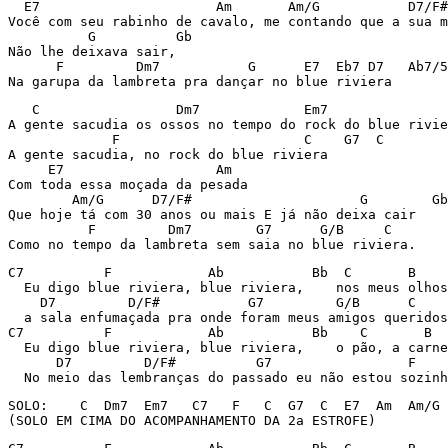
  E7                      Am       Am/G           D7/F#

Você com seu rabinho de cavalo, me contando que a sua m
          G          Gb

Não lhe deixava sair,

      F         Dm7           G      E7  Eb7 D7   Ab7/5
Na garupa da lambreta pra dançar no blue riviera
   C                 Dm7             Em7               
A gente sacudia os ossos no tempo do rock do blue rivie
             F                       C    G7  C

A gente sacudia, no rock do blue riviera

     E7                   Am

Com toda essa moçada da pesada

        Am/G      D7/F#         	    G        Gb

Que hoje tá com 30 anos ou mais E já não deixa cair

          F         Dm7        G7      G/B     C

Como no tempo da lambreta sem saia no blue riviera.
C7          F            Ab           Bb  C       B    
  Eu digo blue riviera, blue riviera,    nos meus olhos
    D7         D/F#           G7         G/B      C

  a sala enfumaçada pra onde foram meus amigos queridos

C7          F            Ab           Bb    C       B  
  Eu digo blue riviera, blue riviera,    o pão, a carne
      D7         D/F#          G7                 F    
  No meio das lembranças do passado eu não estou sozinh
SOLO:    C  Dm7  Em7   C7   F   C  G7  C  E7  Am  Am/G 
(SOLO EM CIMA DO ACOMPANHAMENTO DA 2a ESTROFE)