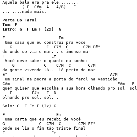
Aquela bala era pra ele........ 

	( E  C#m  A   A/B)   E 

Porta Do Farol

Tom: F

Intro: G  F Em F (2x)  G 
F                      Em 

 Uma casa que eu construí pra você 

   G              C  C7M  C      C7M F#° 

de onde se via o mar... o imenso mar 

F                   Em 

 Você deve saber o quanto eu sonhei 

    G            C    C7M  C       C7M 

da gente vivendo lá... lá perto do mar 

E°                                          A7M 

 um sinal na pedra a porta do farol na vastidão 

C#m                                            F#m   E 
quem quiser que escolha a sua hora olhando pro sol, sol
   E        F#m   E  D  

olhando pro sol, sol... 
Solo: G  F Em F (2x) G 
F                     Em    

 uma carta que eu recebi de você 

G              C  C7M  C       C7M F#° 

onde se lia o fim tão triste final 

F                   Em 
