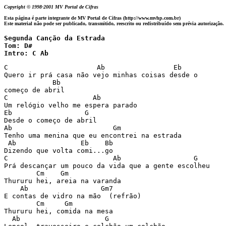
Copyright © 1998-2001 MV Portal de Cifras
Esta página é parte integrante de MV Portal de Cifras (http://www.mvhp.com.br)
Este material não pode ser publicado, transmitido, reescrito ou redistribuído sem prévia autorização.
Segunda Canção da Estrada

Tom: D#

Intro: C Ab
C                      Ab                 Eb

Quero ir prá casa não vejo minhas coisas desde o

            Bb

começo de abril

C                     Ab

Um relógio velho me espera parado

Eb                  G

Desde o começo de abril

Ab                         Gm

Tenho uma menina que eu encontrei na estrada

 Ab                Eb    Bb

Dizendo que volta comi...go

C                          Ab                  G

Prá descançar um pouco da vida que a gente escolheu

        Cm    Gm

Thururu hei, areia na varanda

    Ab                  Gm7

E contas de vidro na mão  (refrão)

        Cm     Gm

Thururu hei, comida na mesa

  Ab                     G
