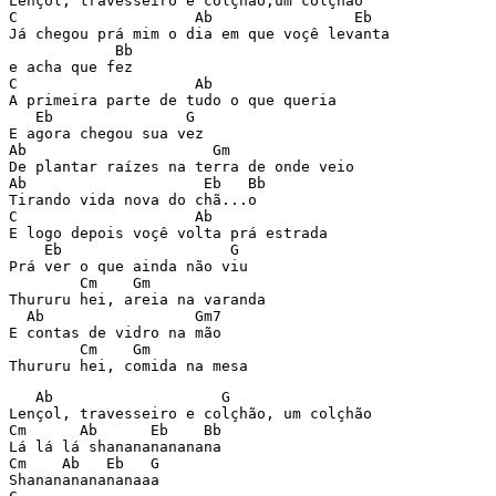
Lençol, travesseiro e colçhão,um colçhão

C                    Ab                Eb

Já chegou prá mim o dia em que voçê levanta

            Bb

e acha que fez

C                    Ab

A primeira parte de tudo o que queria

   Eb               G

E agora chegou sua vez

Ab                     Gm

De plantar raízes na terra de onde veio

Ab                    Eb   Bb

Tirando vida nova do chã...o

C                    Ab

E logo depois voçê volta prá estrada

    Eb                   G

Prá ver o que ainda não viu

        Cm    Gm

Thururu hei, areia na varanda

  Ab                 Gm7

E contas de vidro na mão

        Cm    Gm

   Ab                   G

Lençol, travesseiro e colçhão, um colçhão

Cm      Ab      Eb    Bb

Lá lá lá shanananananana

Cm    Ab   Eb   G

Shananananananaaa
