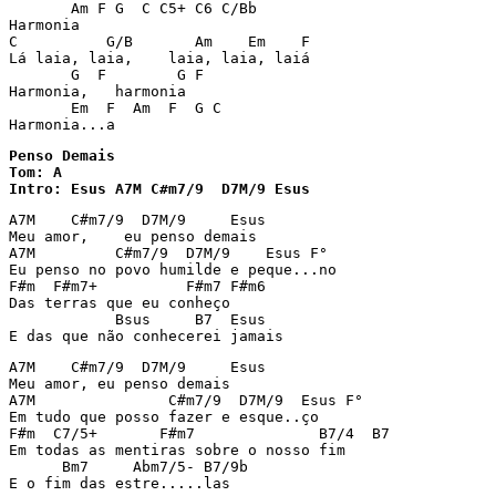
       Am F G  C C5+ C6 C/Bb

Harmonia

C          G/B       Am    Em    F

Lá laia, laia,    laia, laia, laiá

       G  F        G F

Harmonia,   harmonia

       Em  F  Am  F  G C

Harmonia...a
Penso Demais

Tom: A

Intro: Esus A7M C#m7/9  D7M/9 Esus
A7M    C#m7/9  D7M/9     Esus

Meu amor,    eu penso demais

A7M         C#m7/9  D7M/9    Esus F°

Eu penso no povo humilde e peque...no

F#m  F#m7+          F#m7 F#m6

Das terras que eu conheço

            Bsus     B7  Esus

E das que não conhecerei jamais
A7M    C#m7/9  D7M/9     Esus

Meu amor, eu penso demais

A7M               C#m7/9  D7M/9  Esus F°

Em tudo que posso fazer e esque..ço

F#m  C7/5+       F#m7              B7/4  B7

Em todas as mentiras sobre o nosso fim

      Bm7     Abm7/5- B7/9b

E o fim das estre.....las