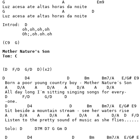
G                       A             Em9

Luz acesa ate altas horas da noite

G                       A           D

Luz acesa ate altas horas da noite
Introd:  D

        oh,oh,oh,oh

        Oh;,oh.oh.oh
(C9  G)
Mother Nature's Son

Tom: C
(D  F/D  G/D  D)(x2)
D        D4               D      Bm     Bm7/A   E/G# E9

 Born a poor young country boy - Mother Nature´s Son

 A    D/A    A    D/A    A    D/A    A    D/A

 All day long I´m sitting singing songs for every-

 D      F/D      G/D     D

 -one.

 D        D4               D      Bm    Bm7/A  E/G# E9

 Sit beside a mountain stream - see her waters rise

 A     D/A    A    D/A    A    D/A    A     D/A  D  F/D
 Listen to the pretty sound of music as she flies......
 Solo: D     D7M D7 G Gm D
 D        D4                D      Bm     Bm7/A  E/G# E