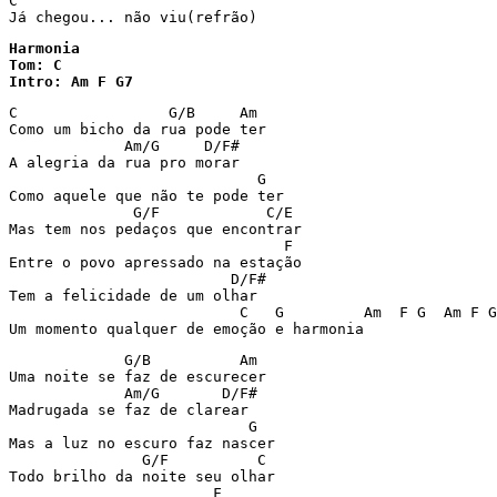
C

Já chegou... não viu(refrão)
Harmonia

Tom: C

Intro: Am F G7
C                 G/B     Am

Como um bicho da rua pode ter

             Am/G     D/F#

A alegria da rua pro morar

                            G

Como aquele que não te pode ter

              G/F            C/E

Mas tem nos pedaços que encontrar

                               F

Entre o povo apressado na estação

                         D/F#

Tem a felicidade de um olhar

                          C   G         Am  F G  Am F G
Um momento qualquer de emoção e harmonia
             G/B          Am

Uma noite se faz de escurecer

             Am/G       D/F#

Madrugada se faz de clarear

                           G

Mas a luz no escuro faz nascer

               G/F          C

Todo brilho da noite seu olhar

                       F
