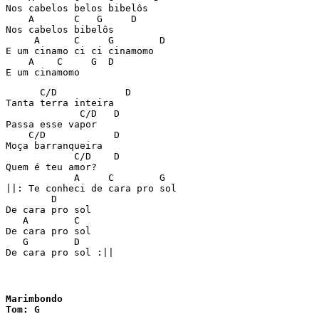
Nos cabelos belos bibelôs

    A       C   G     D

Nos cabelos bibelôs

     A      C     G        D

E um cinamo ci ci cinamomo

    A    C     G  D

E um cinamomo
      C/D            D

Tanta terra inteira

             C/D   D

Passa esse vapor

    C/D            D

Moça barranqueira

            C/D    D

Quem é teu amor?

            A     C        G

||: Te conheci de cara pro sol

        D

De cara pro sol

   A        C

De cara pro sol

   G        D

De cara pro sol :||
Marimbondo

Tom: G