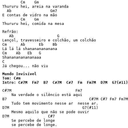
        Cm    Gm

Thururu hei, areia na varanda

  Ab                 Gm7

E contas de vidro na mão

        Cm    Gm

Thururu hei, comida na mesa
Refrão:

   Ab                   G

Lençol, travesseiro e colchão, um colchão

Cm      Ab      Eb    Bb

Lá lá lá shanananananana

Cm    Ab   Eb   G

Shananananananaaa

C

Já chegou... não viu
Mundo Invisível

Tom: C#m

Intro: C#7M  Fm7  B7  C#7M  C#7  Fm  Fm7M  D7M  G7(#11)
C#7M                            Fm7

    Na verdade o silêncio está aqui 

B7                                    C#7M C#7 Fm7 Fm7M

    Tudo tem movimento nesse ar  nesse ar.

D7M                                G7(#11)

    Mesmo aquilo que não se pode ouvir 

D7M                 C#7

    Se percebe de longe 

    se percebe de longe.