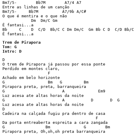
Bm7/5-        Bb7M        A7/4 A7

Entre as linhas de um canção

Bm7/5-     Bb7M          A7/9b A/C#

O que é mentira e o que não

            Dm  Dm/C Gm

É fantasi...a

Bb     C    D  C/D  Bb/C C Dm Dm/C  Gm Bb C D  C/D Bb/C
É fantasi...a
Trem de Pirapora

Tom: G

Intro: D
D

O trem de Pirapora já passou por essa ponte

Perdido em montes claro,

                   F

Achado em belo horizonte

G                  Bm   G         Bm

Pirapora preta, preta, barranqueira

G                        A              Em9

Luz acesa ate altas horas da noite

G                        A           D       D  G

Luz acesa ate altas horas da noite

D

Cadeira na calçada fugiu pra dentro de casa

                                       F

Da porta entreaberta espreita a cara zangada

G                 Bm              G        Bm

Pirapora preta, Oh,oh,oh preta barranqueira
