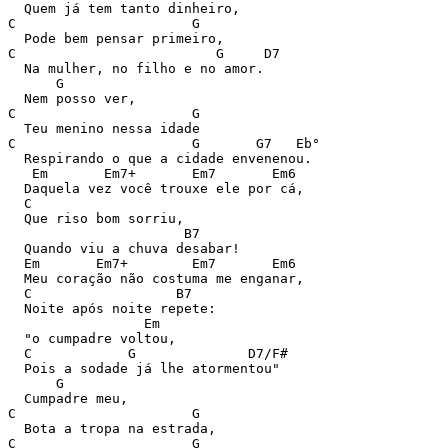
  Quem já tem tanto dinheiro, 

C                      G 

  Pode bem pensar primeiro, 

C                         G     D7 

  Na mulher, no filho e no amor. 

      G 

  Nem posso ver, 

C                      G 

  Teu menino nessa idade 

C                      G       G7   Eb° 

  Respirando o que a cidade envenenou. 

   Em       Em7+       Em7       Em6 

  Daquela vez você trouxe ele por cá, 

  C 

  Que riso bom sorriu, 

                      B7 

  Quando viu a chuva desabar! 

  Em       Em7+        Em7       Em6 

  Meu coração não costuma me enganar, 

  C                  B7 

  Noite após noite repete: 

                 Em 

  "o cumpadre voltou, 

  C            G              D7/F# 

  Pois a sodade já lhe atormentou" 

      G 

  Cumpadre meu, 

C                      G 

  Bota a tropa na estrada, 

C                      G 
