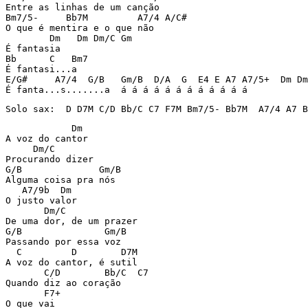
Entre as linhas de um canção

Bm7/5-     Bb7M         A7/4 A/C#

O que é mentira e o que não

        Dm   Dm Dm/C Gm

É fantasia

Bb      C   Bm7

É fantasi...a

E/G#     A7/4  G/B   Gm/B  D/A  G  E4 E A7 A7/5+  Dm Dm
É fanta...s.......a  á á á á á á á á á á á á
Solo sax:  D D7M C/D Bb/C C7 F7M Bm7/5- Bb7M  A7/4 A7 B
            Dm

A voz do cantor

     Dm/C

Procurando dizer

G/B              Gm/B

Alguma coisa pra nós

   A7/9b  Dm

O justo valor

       Dm/C

De uma dor, de um prazer

G/B               Gm/B

Passando por essa voz

  C         D        D7M

A voz do cantor, é sutil

       C/D        Bb/C  C7

Quando diz ao coração

       F7+

O que vai
