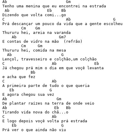
Ab                         Gm

Tenho uma menina que eu encontrei na estrada

 Ab                Eb    Bb

Dizendo que volta comi...go

C                          Ab                  G

Prá descançar um pouco da vida que a gente escolheu

        Cm    Gm

Thururu hei, areia na varanda

    Ab                  Gm7

E contas de vidro na mão  (refrão)

        Cm     Gm

Thururu hei, comida na mesa

  Ab                     G

Lençol, travesseiro e colçhão,um colçhão

C                    Ab                Eb

Já chegou prá mim o dia em que voçê levanta

            Bb

e acha que fez

C                    Ab

A primeira parte de tudo o que queria

   Eb               G

E agora chegou sua vez

Ab                     Gm

De plantar raízes na terra de onde veio

Ab                    Eb   Bb

Tirando vida nova do chã...o

C                    Ab

E logo depois voçê volta prá estrada

    Eb                   G

Prá ver o que ainda não viu
