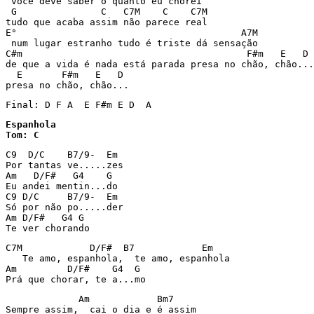
 você deve saber o quanto eu chorei 

 G               C   C7M    C    C7M 

tudo que acaba assim não parece real 

E°                                        A7M 

 num lugar estranho tudo é triste dá sensação 

C#m                                        F#m   E   D 

de que a vida é nada está parada presa no chão, chão...
  E       F#m   E   D 

presa no chão, chão... 
Final: D F A  E F#m E D  A 
Espanhola

C9  D/C    B7/9-  Em

Por tantas ve.....zes

Am   D/F#   G4    G

Eu andei mentin...do

C9 D/C     B7/9-  Em

Só por não po.....der

Am D/F#   G4 G

Te ver chorando
C7M            D/F#  B7            Em

   Te amo, espanhola,  te amo, espanhola

Am         D/F#    G4  G

Prá que chorar, te a...mo
             Am            Bm7

Sempre assim,  cai o dia e é assim
