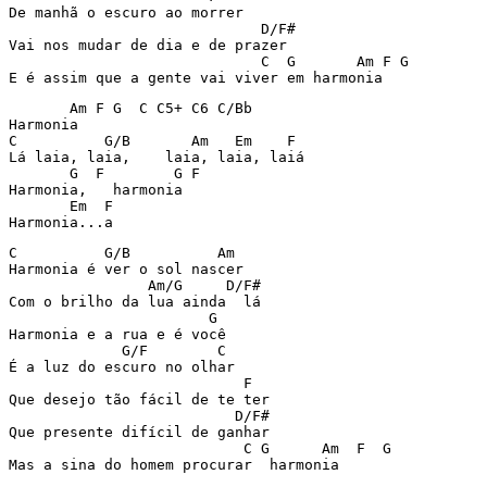
De manhã o escuro ao morrer

                             D/F#

Vai nos mudar de dia e de prazer

                             C  G       Am F G

E é assim que a gente vai viver em harmonia
       Am F G  C C5+ C6 C/Bb

Harmonia

C          G/B       Am   Em    F

Lá laia, laia,    laia, laia, laiá

       G  F        G F

Harmonia,   harmonia

       Em  F

Harmonia...a
C          G/B          Am

Harmonia é ver o sol nascer

                Am/G     D/F#

Com o brilho da lua ainda  lá

                       G

Harmonia e a rua e é você

	     G/F        C

É a luz do escuro no olhar

                           F

Que desejo tão fácil de te ter

		          D/F#

Que presente difícil de ganhar

                           C G      Am  F  G

Mas a sina do homem procurar  harmonia