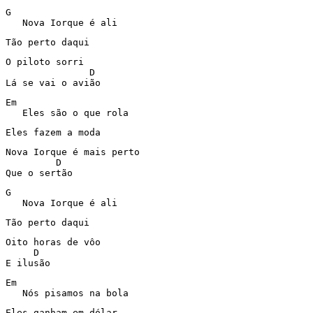
G

   Nova Iorque é ali
Tão perto daqui
O piloto sorri

               D

Lá se vai o avião
Em

   Eles são o que rola
Eles fazem a moda
Nova Iorque é mais perto

         D

Que o sertão
G

   Nova Iorque é ali
Tão perto daqui
Oito horas de vôo

     D

E ilusão
Em

   Nós pisamos na bola
Eles ganham em dólar