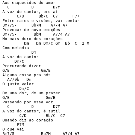
Aos esquecidos do amor

  C         D        D7M

A voz do cantor, pro aí

      C/D      Bb/C  C7      F7+

Entre raios e visões, vai tentar

Bm7/5-      Bb7M    A7/4 A7

Provocar de novo emoções

Bm7/5-       BbM     A7/4 A7

No mais duro dos corações

         Dm   Dm Dm/C Gm  Bb  C  2 X

Com melodia

            Dm

A voz do cantor

     Dm/C

Procurando dizer

G/B             Gm/B

Alguma coisa pra nós

  A7/9b   Dm

O justo valor

       Dm/C

De uma dor, de um prazer

G/B               Gm/B

Passando por essa voz

  C         D        D7M

A voz do cantor, é sutil

       C/D        Bb/C  C7

Quando diz ao coração

      F7M

O que vai

Bm7/5-          Bb7M     A7/4 A7
