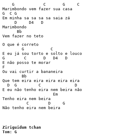
    G            C       G     C

Marimbondo vem fazer sua casa

G  C G

Em minha sa sa sa sa saia zá

     D     D4   D

Marimbondo

      Bb

Vem fazer no teto
O que é correto

        G           C

E eu já sou torto e solto e louco

G        C       D   D4   D

E não posso te morar

F

Ou vai curtir a bananeira

        Bb

Que tem eira eira eira eira eira

  D  G         C              D

E eu não tenho eira nem beira não

                     Em

Tenho eira nem beira

          C        D     G

Não tenho eira nem beira
Ziriguidum tchan

Tom: G