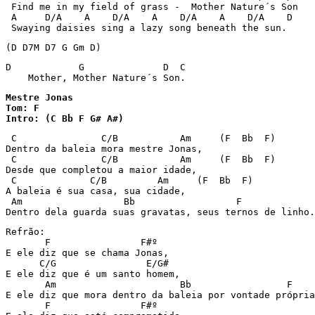
 Find me in my field of grass -  Mother Nature´s Son

 A     D/A    A    D/A    A    D/A    A    D/A    D

 Swaying daisies sing a lazy song beneath the sun.
(D D7M D7 G Gm D)
D            G              D  C

    Mother, Mother Nature´s Son.
Mestre Jonas

Tom: F

Intro: (C Bb F G# A#)
 C               C/B           Am     (F  Bb  F)

Dentro da baleia mora mestre Jonas,

 C               C/B           Am     (F  Bb  F)

Desde que completou a maior idade,

 C             C/B         Am     (F  Bb  F)

A baleia é sua casa, sua cidade,

 Am                  Bb                  F

Dentro dela guarda suas gravatas, seus ternos de linho.
Refrão:

       F                F#º

E ele diz que se chama Jonas,

      C/G                E/G#

E ele diz que é um santo homem,

       Am                      Bb                 F

E ele diz que mora dentro da baleia por vontade própria
       F                F#º
