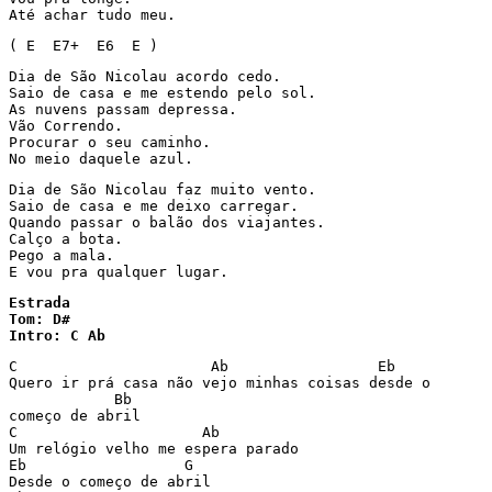
Até achar tudo meu.
( E  E7+  E6  E )
Dia de São Nicolau acordo cedo.

Saio de casa e me estendo pelo sol.

As nuvens passam depressa.

Vão Correndo.

Procurar o seu caminho.

No meio daquele azul.
Dia de São Nicolau faz muito vento.

Saio de casa e me deixo carregar.

Quando passar o balão dos viajantes.

Calço a bota.

Pego a mala.

E vou pra qualquer lugar.
Estrada 

Tom: D#

Intro: C Ab
C                      Ab                 Eb

Quero ir prá casa não vejo minhas coisas desde o

            Bb

começo de abril

C                     Ab

Um relógio velho me espera parado

Eb                  G

Desde o começo de abril
