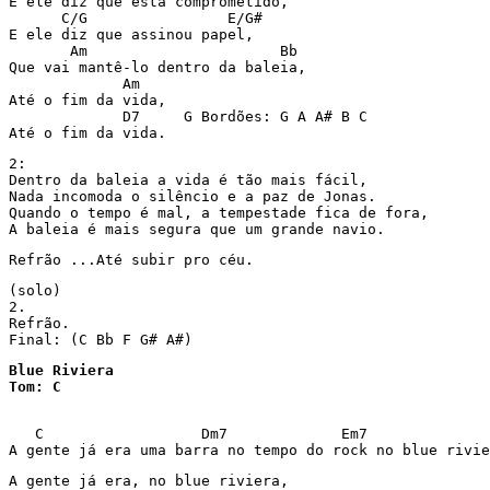
E ele diz que está comprometido,

      C/G                E/G#

E ele diz que assinou papel,

       Am                      Bb

Que vai mantê-lo dentro da baleia,

             Am

Até o fim da vida,

             D7     G Bordões: G A A# B C

Até o fim da vida.
2:

Dentro da baleia a vida é tão mais fácil,

Nada incomoda o silêncio e a paz de Jonas.

Quando o tempo é mal, a tempestade fica de fora,

A baleia é mais segura que um grande navio.
Refrão ...Até subir pro céu.
(solo)

2.

Refrão.

Final: (C Bb F G# A#)
Blue Riviera

Tom: C
   C                  Dm7             Em7              
A gente já era uma barra no tempo do rock no blue rivie
A gente já era, no blue riviera,
