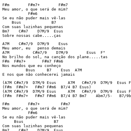
F#m        F#m7+        F#m7

Meu amor, o que será de mim?

           F#m6

Se eu não puder mais vê-las

    Bsus             B7

Com suas luzinhas pequenas

Bm7    C#m7    D7M/9  Esus

Sobre nossas cabe.....ças
A7M    C#m7/9  D7M/9    Esus

Meu amor, eu   penso demais

A7M          C#m7/9    D7M/9        Esus  F°

No brilho do sol, na canção dos plane.....tas

F#m  F#m7+       F#m7 F#m6

Nos mundos que eu conheço

          Bsus     B7    Esus  A7M

E nos que não conhecerei jamais
(A7M C#m7/9  D7M/9 Esus     A7M   C#m7/9  D7M/9  Esus F
(F#m  F#m7+   F#m7 F#m6  B7/4 B7 Esus)

(A7M C#m7/9  D7M/9 Esus     A7M   C#m7/9  D7M/9  Esus F
(F#m  F#m7+   F#m7 F#m6  B7/4 B7 Bm7    Abm7/5-   B7/9b
F#m        F#m7+         F#m7

Meu amor, o que será de mim?

           F#m6

Se eu não puder mais vê-las

     Bsus             B7

Com suas luzinhas pequenas

Bm7    C#m7    D7M/9  Esus
