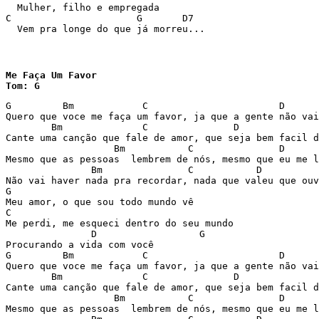
  Mulher, filho e empregada 

C                      G       D7 

  Vem pra longe do que já morreu... 
Me Faça Um Favor

Tom: G
G	  Bm		C			D		G

Quero que voce me faça um favor, ja que a gente não vai
	Bm		C		D		G

Cante uma canção que fale de amor, que seja bem facil d
	           Bm		C		D		     G

Mesmo que as pessoas  lembrem de nós, mesmo que eu me l
	       Bm		C	    D

Não vai haver nada pra recordar, nada que valeu que ouv
G

Meu amor, o que sou todo mundo vê

C

Me perdi, me esqueci dentro do seu mundo

	       D    	          G	

Procurando a vida com você

G	  Bm		C			D		G		

Quero que voce me faça um favor, ja que a gente não vai
	Bm		C		D		G

Cante uma canção que fale de amor, que seja bem facil d
	           Bm		C		D		     G

Mesmo que as pessoas  lembrem de nós, mesmo que eu me l