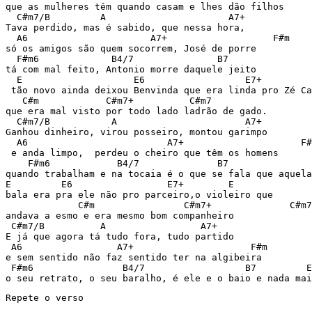
que as mulheres têm quando casam e lhes dão filhos 

  C#m7/B         A                      A7+ 

Tava perdido, mas é sabido, que nessa hora,  

  A6                      A7+                   F#m 

só os amigos são quem socorrem, José de porre 

  F#m6             B4/7               B7 

tá com mal feito, Antonio morre daquele jeito 

  E                    E6                  E7+         
 tão novo ainda deixou Benvinda que era linda pro Zé Ca
   C#m            C#m7+          C#m7 

que era mal visto por todo lado ladrão de gado. 

  C#m7/B           A                       A7+ 

Ganhou dinheiro, virou posseiro, montou garimpo 

  A6                         A7+                     F#
 e anda limpo,  perdeu o cheiro que têm os homens  

    F#m6            B4/7              B7 

quando trabalham e na tocaia é o que se fala que aquela
E         E6                 E7+        E 

bala era pra ele não pro parceiro,o violeiro que  

             C#m                C#m7+              C#m7
andava a esmo e era mesmo bom companheiro 

 C#m7/B          A                 A7+ 

E já que agora tá tudo fora, tudo partido  

 A6                 A7+                     F#m 

e sem sentido não faz sentido ter na algibeira  

 F#m6                B4/7                  B7         E
o seu retrato, o seu baralho, é ele e o baio e nada mai
Repete o verso  