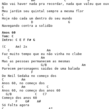
	       Bm		C	    D

Não vai haver nada pra recordar, nada que valeu que ouv
G

Meu jardim seu quintal sempre a mesma flor

C

Hoje não cada um dentro do seu mundo 

	       D    	          G	

Navegando contra a solidão
Anos 60

Tom: C

Intro: C E F F# G
(C     Am) 2x

   C                   Am

Faz muito tempo que eu não vinha no clube

   C                Am

Mas as pessoas permanecem as mesmas

   C                G/B                  Am

Parecem personagens saidas de uma balada

               F

De Neil Sedaka no começo dos

C         Am

Anos 60, no começo dos

C         Am           C

Anos 60, no começo dos anos 60

  G/B            C   C7

Começo dos anos 60

       F    G#    A#

Só Falta agora

C                       A7
