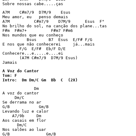
Sobre nossas cabe.....ças
A7M    C#m7/9  D7M/9    Esus

Meu amor, eu   penso demais

A7M          C#m7/9    D7M/9      Esus  F°

No brilho do sol, na canção dos plane...tas

F#m  F#m7+          F#m7 F#m6

Nos mundos que eu conheço

          Bsus     B7  Esus  E/F# F/G

E nos que não conhecerei     já...mais

       F/G  E/F#  Eb/F D/E

Conhecere...e.....e....ei

       (A7M C#m7/9  D7M/9 Esus)

Jamais
A Voz do Cantor

Tom: F

Intro:  Dm Dm/C Gm  Bb  C  (2X)
             Dm

A voz do cantor

     Dm/C

Se derrama no ar

G/B            Gm/B

Levando luz e calor

    A7/9b     Dm

Aos casais em flor

      Dm/C

Nos salões ao luar

G/B               Gm/B
