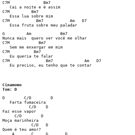
C7M              Bm7

   Cai a noite e é assim

C7M         Bm7

   Essa lua sobre mim

C7M           Bm7           Am   D7

   Essa fruta sobre meu paladar
G         Am            Bm7

Nunca mais  quero ver você me olhar

C7M            Bm7

   Sem me enxergar em mim

C7M          Bm7

   Eu queria te falar

C7M               Bm7             Am   D7

   Eu preciso, eu tenho que te contar
Cinamomo

Tom: D
D        C/D        D

   Farta fumaceira

           C/D    D

Faz esse vapor

     C/D        D

Moça marinheira

            C/D   D

Quem é teu amor?

    A       C     G       D
