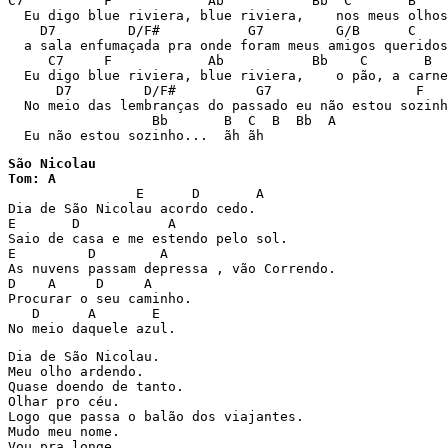
C7          F            Ab           Bb  C       B    
  Eu digo blue riviera, blue riviera,    nos meus olhos
    D7         D/F#           G7         G/B      C

  a sala enfumaçada pra onde foram meus amigos queridos

     C7     F            Ab           Bb    C       B  
  Eu digo blue riviera, blue riviera,    o pão, a carne
      D7         D/F#          G7                  F

  No meio das lembranças do passado eu não estou sozinh
                  Bb       B  C  B  Bb  A

São Nicolau

Tom: A

		E      D       A

Dia de São Nicolau acordo cedo.

E	D	    A

Saio de casa e me estendo pelo sol.

E	  D	   A

As nuvens passam depressa , vão Correndo.

D    A	   D	 A

Procurar o seu caminho.

   D	  A	  E

No meio daquele azul.
Dia de São Nicolau.

Meu olho ardendo.

Quase doendo de tanto.

Olhar pro céu.

Logo que passa o balão dos viajantes.

Mudo meu nome.

Vou pra longe.
