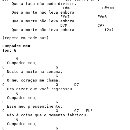
    Que a faca não pode dividir.

                          F#m              F#m7M

    Que a morte não leva embora

                         F#m7            F#m6

    Que a morte não leva embora

                         D7M             C#7

    Que a morte não leva embora             (2x)
(repete em fade out)
Cumpadre Meu

Tom: G
      G 

  Cumpadre meu, 

C                      G 

  Noite a noite na semana, 

C                      G 

  O meu coração me chama, 

C                      G       D7 

  Pra dizer que você regressou. 

      G 

  Cumpadre meu, 

C                      G 

  Esse meu pressentimento, 

C                      G       G7   Eb° 

  Não é coisa que o momento fabricou. 

      G 

  Cumpadre meu, 

C                      G 
