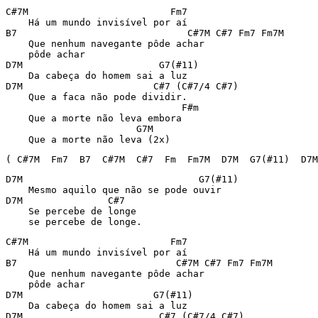
C#7M                         Fm7

    Há um mundo invisível por aí

B7                              C#7M C#7 Fm7 Fm7M

    Que nenhum navegante pôde achar 

    pôde achar

D7M                        G7(#11)

    Da cabeça do homem sai a luz

D7M                       C#7 (C#7/4 C#7)

    Que a faca não pode dividir.

                               F#m

    Que a morte não leva embora

                       G7M

    Que a morte não leva (2x)
( C#7M  Fm7  B7  C#7M  C#7  Fm  Fm7M  D7M  G7(#11)  D7M
D7M                               G7(#11)

    Mesmo aquilo que não se pode ouvir 

D7M               C#7

    Se percebe de longe 

    se percebe de longe.
C#7M                         Fm7

    Há um mundo invisível por aí

B7                            C#7M C#7 Fm7 Fm7M

    Que nenhum navegante pôde achar 

    pôde achar

D7M                       G7(#11)

    Da cabeça do homem sai a luz

D7M                        C#7 (C#7/4 C#7)
