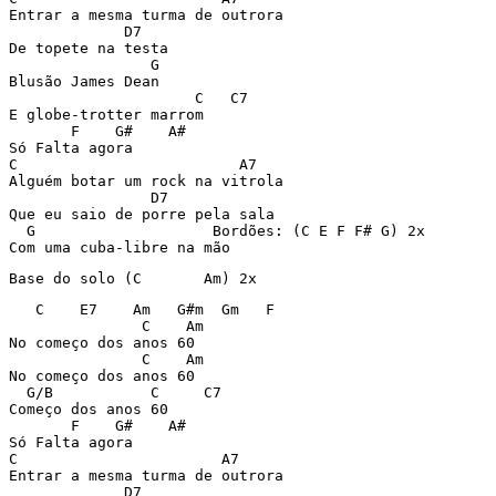
Entrar a mesma turma de outrora

             D7

De topete na testa

                G

Blusão James Dean

                     C   C7

E globe-trotter marrom

       F    G#    A#

Só Falta agora

C                         A7

Alguém botar um rock na vitrola

                D7

Que eu saio de porre pela sala

  G                    Bordões: (C E F F# G) 2x

Com uma cuba-libre na mão
Base do solo (C       Am) 2x
   C    E7    Am   G#m  Gm   F

               C    Am

No começo dos anos 60

               C    Am

No começo dos anos 60

  G/B           C     C7

Começo dos anos 60

       F    G#    A#

Só Falta agora

C                       A7

Entrar a mesma turma de outrora

             D7
