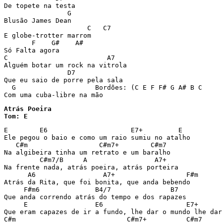
De topete na testa

                G

Blusão James Dean

                     C   C7

E globe-trotter marrom

       F    G#    A#

Só Falta agora

C                         A7

Alguém botar um rock na vitrola

                D7

Que eu saio de porre pela sala

  G                    Bordões: (C E F F# G A# B C

Com uma cuba-libre na mão
Atrás Poeira

Tom: E
E        E6                     E7+         E 

Ele pegou o baio e como um raio sumiu no atalho 

   C#m                  C#m7+        C#m7 

Na algibeira tinha um retrato e um baralho 

         C#m7/B     A                 A7+ 

Na frente nada, atrás poeira, atrás porteira 

      A6                 A7+                  F#m 

Atrás da Rita, que foi bonita, que anda bebendo 

     F#m6              B4/7               B7 

Que anda correndo atrás do tempo e dos rapazes 

     E                 E6                     E7+      
Que eram capazes de ir a fundo, lhe dar o mundo lhe dar
C#m                            C#m7+          C#m7 
