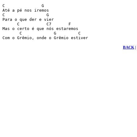
C               G

Até a pé nos iremos

C                 G

Para o que der e vier

      C           C7       F

Mas o certo é que nós estaremos 

       C             G         C

Com o Grêmio, onde o Grêmio estiver
BACK
|