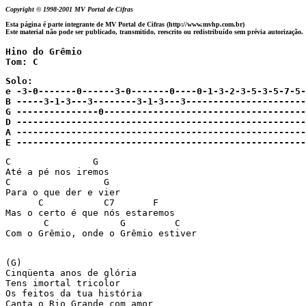
Copyright © 1998-2001 MV Portal de Cifras
Esta página é parte integrante de MV Portal de Cifras (http://www.mvhp.com.br)
Este material não pode ser publicado, transmitido, reescrito ou redistribuído sem prévia autorização.
Hino do Grêmio 

Tom: C
Solo: 

e -3-0-------0------3-0-------0----0-1-3-2-3-5-3-5-7-5-
B -----3-1-3---3--------3-1-3---3----------------------
G ---------------0-------------------------------------
D -----------------------------------------------------
A -----------------------------------------------------
E -----------------------------------------------------
C               G

Até a pé nos iremos

C                 G

Para o que der e vier

      C           C7       F

Mas o certo é que nós estaremos 

       C             G         C

Com o Grêmio, onde o Grêmio estiver

(G)

Cinqüenta anos de glória

Tens imortal tricolor

Os feitos da tua história

Canta o Rio Grande com amor