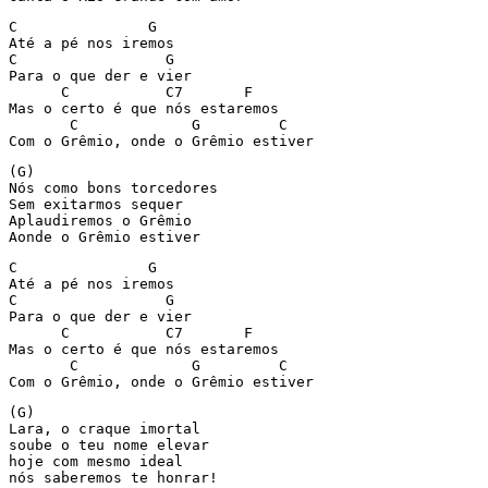
C               G

Até a pé nos iremos

C                 G

Para o que der e vier

      C           C7       F

Mas o certo é que nós estaremos 

       C             G         C

Com o Grêmio, onde o Grêmio estiver
(G)

Nós como bons torcedores 

Sem exitarmos sequer

Aplaudiremos o Grêmio

Aonde o Grêmio estiver
C               G

Até a pé nos iremos

C                 G

Para o que der e vier

      C           C7       F

Mas o certo é que nós estaremos 

       C             G         C

Com o Grêmio, onde o Grêmio estiver
(G)

Lara, o craque imortal

soube o teu nome elevar

hoje com mesmo ideal

nós saberemos te honrar!