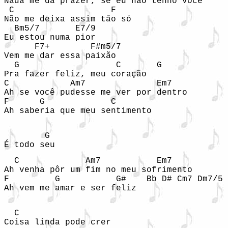
Nada me dá prazer, se eu não tenho você

 C                   F

Não me deixa assim tão só

  Bm5/7       E7/9

Eu estou numa pior

      F7+        F#m5/7

Vem me dar essa paixão

  G                   C       G

Pra fazer feliz, meu coração

C            Am7              Em7

Ah se você pudesse me ver por dentro

F      G             C

Ah saberia que meu sentimento

        G

É todo seu
  C             Am7           Em7

Ah venha pôr um fim no meu sofrimento

F         G           G#    Bb D# Cm7 Dm7/5 
Ah vem me amar e ser feliz

  C          

Coisa linda pode crer
