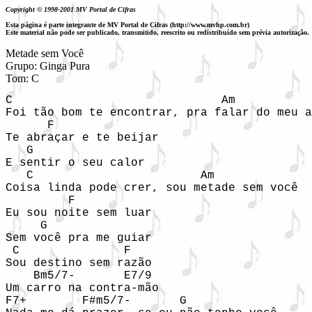
Copyright © 1998-2001 MV Portal de Cifras
Esta página é parte integrante de MV Portal de Cifras (http://www.mvhp.com.br)
Este material não pode ser publicado, transmitido, reescrito ou redistribuído sem prévia autorização.
Metade sem Você

Grupo: Ginga Pura

C                              Am

Foi tão bom te encontrar, pra falar do meu a
      F

Te abraçar e te beijar 

   G

E sentir o seu calor

   C                        Am

Coisa linda pode crer, sou metade sem você

         F

Eu sou noite sem luar

     G

Sem você pra me guiar

 C               F

Sou destino sem razão

    Bm5/7-       E7/9

Um carro na contra-mão

F7+        F#m5/7-       G
