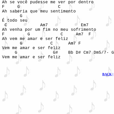
Ah se você pudesse me ver por dentro

F     G               C

Ah saberia que meu sentimento

       G

É todo seu

 C             Am7             Em7

Ah venha por um fim no meu sofrimento

F         G            C     Am7  F

Ah vem me amar e ser feliz

       G           C      Am7 F

Vem me amar e ser feliz

     G              G#    Bb D# Cm7 Dm5/7- G
Vem me amar e ser feliz
BACK
|