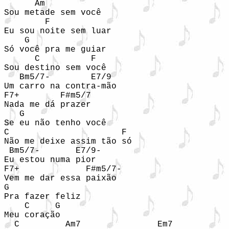
      Am

Sou metade sem você

        F

Eu sou noite sem luar

    G

Só você pra me guiar

      C          F

Sou destino sem você

   Bm5/7-        E7/9

Um carro na contra-mão

F7+        F#m5/7

Nada me dá prazer

   G 

Se eu não tenho você

C                      F

Não me deixe assim tão só

 Bm5/7-       E7/9-

Eu estou numa pior

F7+             F#m5/7-

Vem me dar essa paixão

G 

Pra fazer feliz

    C     G

Meu coração

  C         Am7               Em7
