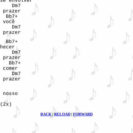
se envolver

    Dm7

 prazer

  Bb7+

 você

    Dm7

 prazer
  Bb7+

hecer

    Dm7

 prazer

   Bb7+

 comer

    Dm7

 prazer
 

 nosso

BACK
|
RELOAD
|
FORWARD