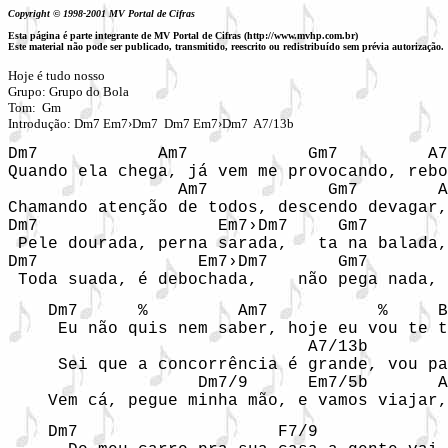
Copyright © 1998-2001 MV Portal de Cifras
Esta página é parte integrante de MV Portal de Cifras (http://www.mvhp.com.br)
Este material não pode ser publicado, transmitido, reescrito ou redistribuído sem prévia autorização.
Hoje é tudo nosso

Grupo: Grupo do Bola

Tom:  Gm

Introdução: Dm7 Em7›Dm7  Dm7 Em7›Dm7  A7/13b
Dm7            Am7            Gm7         A7
Quando ela chega, já vem me provocando, rebo
                 Am7            Gm7        A
Chamando atenção de todos, descendo devagar,
Dm7                  Em7›Dm7     Gm7        
 Pele dourada, perna sarada,   ta na balada,
Dm7                Em7›Dm7       Gm7        
 Toda suada, é debochada,    não pega nada, 
    Dm7      %         Am7           %     B
     Eu não quis nem saber, hoje eu vou te t
                              A7/13b        
     Sei que a concorrência é grande, vou pa
                   Dm7/9      Em7/5b       A
    Vem cá, pegue minha mão, e vamos viajar,
    Dm7                    F7/9             