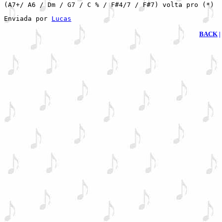
(A7+/ A6 / Dm / G7 / C % / F#4/7 / F#7) volta pro (*)
Enviada por 
Lucas
BACK
|