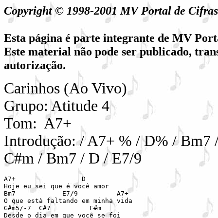
Copyright © 1998-2001 MV Portal de Cifr
Esta página é parte integrante de MV Port
Este material não pode ser publicado, tran
autorização.
Carinhos (Ao Vivo)
Grupo: Atitude 4
Tom: A7+
Introdução: / A7+ % / D% / Bm7 /
C#m / Bm7 / D / E7/9
A7+                 D

Hoje eu sei que é você amor

Bm7            E7/9          A7+

O que està faltando em minha vida

G#m5/-7  C#7          F#m

Desde o dia em que você se foi
