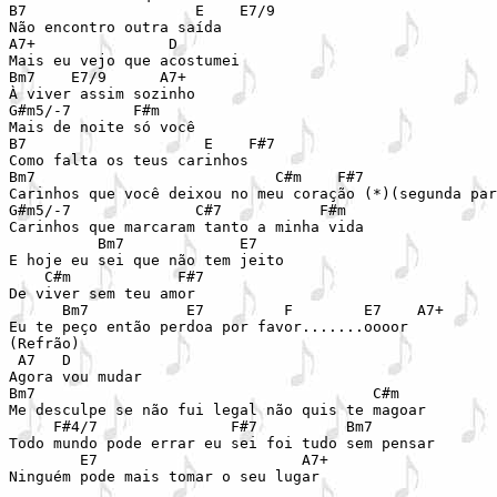
B7                   E    E7/9

Não encontro outra saída

A7+               D

Mais eu vejo que acostumei 

Bm7    E7/9      A7+

À viver assim sozinho

G#m5/-7       F#m

Mais de noite só você 

B7                    E    F#7

Como falta os teus carinhos

Bm7                           C#m    F#7

Carinhos que você deixou no meu coração (*)(segunda par
G#m5/-7              C#7           F#m

Carinhos que marcaram tanto a minha vida

          Bm7             E7

E hoje eu sei que não tem jeito

    C#m            F#7

De viver sem teu amor 

      Bm7           E7         F        E7    A7+

Eu te peço então perdoa por favor.......oooor

(Refrão)

 A7   D     

Agora vou mudar 

Bm7                                      C#m

Me desculpe se não fui legal não quis te magoar

     F#4/7               F#7          Bm7

Todo mundo pode errar eu sei foi tudo sem pensar

        E7                       A7+

Ninguém pode mais tomar o seu lugar 