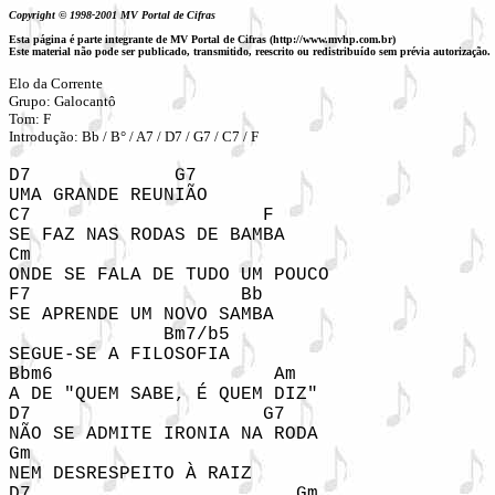
Copyright © 1998-2001 MV Portal de Cifras
Esta página é parte integrante de MV Portal de Cifras (http://www.mvhp.com.br)
Este material não pode ser publicado, transmitido, reescrito ou redistribuído sem prévia autorização.
Elo da Corrente

Grupo: Galocantô

Tom: F

Introdução: Bb / B° / A7 / D7 / G7 / C7 / F
D7             G7

UMA GRANDE REUNIÃO

C7                     F

SE FAZ NAS RODAS DE BAMBA

Cm

ONDE SE FALA DE TUDO UM POUCO

F7                   Bb

SE APRENDE UM NOVO SAMBA

              Bm7/b5

SEGUE-SE A FILOSOFIA

Bbm6                    Am

A DE "QUEM SABE, É QUEM DIZ"

D7                     G7

NÃO SE ADMITE IRONIA NA RODA

Gm

NEM DESRESPEITO À RAIZ

D7                        Gm
