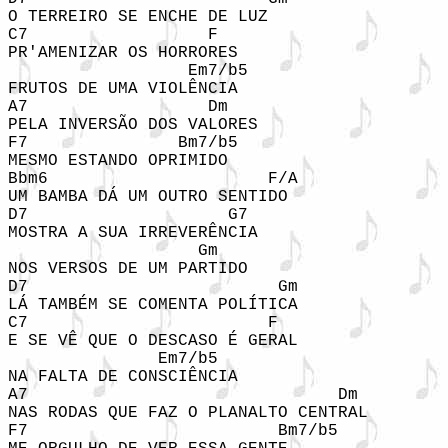
O TERREIRO SE ENCHE DE LUZ

C7                  F

PR'AMENIZAR OS HORRORES

                  Em7/b5

FRUTOS DE UMA VIOLÊNCIA

A7                  Dm

PELA INVERSÃO DOS VALORES

F7               Bm7/b5

MESMO ESTANDO OPRIMIDO

Bbm6                      F/A

UM BAMBA DÁ UM OUTRO SENTIDO

D7                    G7

MOSTRA A SUA IRREVERÊNCIA

                   Gm

NOS VERSOS DE UM PARTIDO

D7                         Gm

LÁ TAMBÉM SE COMENTA POLÍTICA

C7                        F

E SE VÊ QUE O DESCASO É GERAL

               Em7/b5

NA FALTA DE CONSCIÊNCIA

A7                               Dm

NAS RODAS QUE FAZ O PLANALTO CENTRAL

F7                         Bm7/b5
