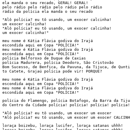
ela manda o seu recado, GERAL! GERAL!

pelo rádio pelo rádio pelo rádio pelo rádio

rádio da polícia ela manda o seu recado
"Alô polícia? eu tô usando, um exocer calcinha!

um exocer calcinha!

"Alô polícia? eu tô usando, um exocer calcinha!

um exocer calcinha!"
meu nome é Kátia Flávia godiva do Irajá

escondida aqui em Copa "POLÍCIA!"

meu nome é Kátia Flávia godiva do Irajá

escondida aqui em Copa "POLÍCIA!"

polícia Belforoxo de Duque de Caxias

polícia Madurera, polícia Deodoro, São Cristovão

Bom Sucesso, de Benfica, da Pavuna, da Tijuca, de Qunti
to Catete, Grajaú polícia pode vir! PORQUE?
meu nome é Kátia Flávia godiva do Irajá

escondida aqui em Copa "POLÍCIA!"

meu nome é Kátia Flávia godiva do Irajá

escondida aqui em Copa "POLÍCIA!"
polícia do Flamengo, polícia Botafogo, da Barra da Tiju
do Centro da Cidade polícia! polícia! polícia! polícia!
"Alô polícia? eu tô usando, um exocer um exocer

"Alô polícia? eu tô usando, um exocer um exocer CALCINH
loraça boizebu, loraça lucifer, loraça satanas uhhh!

loraça boizebu, loraça lucifer, loraça satanas ehhh!
