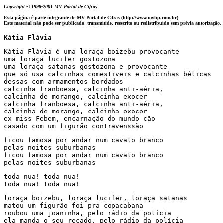
Copyright © 1998-2001 MV Portal de Cifras
Esta página é parte integrante de MV Portal de Cifras (http://www.mvhp.com.br)
Este material não pode ser publicado, transmitido, reescrito ou redistribuído sem prévia autorização.
Kátia Flávia
Kátia Flávia é uma loraça boizebu provocante

uma loraça lucifer gostozona

uma loraça satanas gostozona e provocante

que só usa calcinhas comestiveis e calcinhas bélicas

dessas com armamentos bordados

calcinha franboesa, calcinha anti-aéria, 

calcinha de morango, calcinha exocer

calcinha franboesa, calcinha anti-aéria, 

calcinha de morango, calcinha exocer

ex miss Febem, encarnação do mundo cão 

casado com um figurão contravenssão
ficou famosa por andar num cavalo branco

pelas noites suburbanas

ficou famosa por andar num cavalo branco

pelas noites suburbanas
toda nua! toda nua!

toda nua! toda nua!
loraça boizebu, loraça lucifer, loraça satanas

matou um figurão foi pra copacabana 

roubou uma joaninha, pelo rádio da polícia 

ela manda o seu recado, pelo rádio da polícia 
