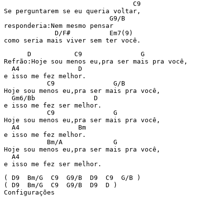
                                 C9

Se perguntarem se eu queria voltar,

                           G9/B

responderia:Nem mesmo pensar

             D/F#          Em7(9)

como seria mais viver sem ter você.
      D           C9               G

Refrão:Hoje sou menos eu,pra ser mais pra você,

  A4               D

e isso me fez melhor.

           C9               G/B

Hoje sou menos eu,pra ser mais pra você,

  Gm6/Bb               D

e isso me fez ser melhor.

           C9               G

Hoje sou menos eu,pra ser mais pra você,

  A4               Bm

e isso me fez melhor.

           Bm/A             G

Hoje sou menos eu,pra ser mais pra você,

  A4

e isso me fez ser melhor.
( D9  Bm/G  C9  G9/B  D9  C9  G/B )

( D9  Bm/G  C9  G9/B  D9  D )
