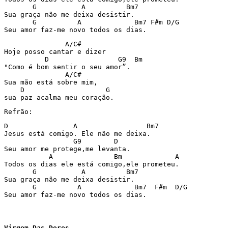
       G           A          Bm7

Sua graça não me deixa desistir.

       G          A             Bm7 F#m D/G

Seu amor faz-me novo todos os dias.
               A/C#

Hoje posso cantar e dizer

          D                 G9  Bm

"Como é bom sentir o seu amor”.

               A/C#

Sua mão está sobre mim,

    D                    G

sua paz acalma meu coração.
Refrão:
D                A                 Bm7

Jesus está comigo. Ele não me deixa.

                 G9        D

Seu amor me protege,me levanta.

           A               Bm             A

Todos os dias ele está comigo,ele prometeu.

       G           A          Bm7

Sua graça não me deixa desistir.

       G          A             Bm7  F#m  D/G

Seu amor faz-me novo todos os dias.
Virgem Das Dores
