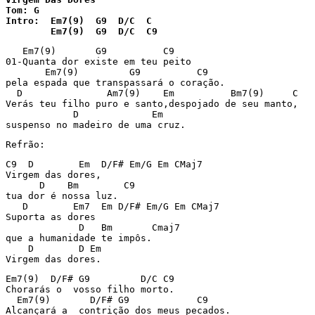
Tom: G

Intro:  Em7(9)  G9  D/C  C

        Em7(9)  G9  D/C  C9
   Em7(9)       G9          C9

01-Quanta dor existe em teu peito

       Em7(9)         G9          C9

pela espada que transpassará o coração.

  D               Am7(9)    Em          Bm7(9)     C

Verás teu filho puro e santo,despojado de seu manto,

            D             Em

suspenso no madeiro de uma cruz.
Refrão:
C9  D        Em  D/F# Em/G Em CMaj7

Virgem das dores,

      D    Bm        C9

tua dor é nossa luz.

   D        Em7  Em D/F# Em/G Em CMaj7

Suporta as dores

             D   Bm       Cmaj7

que a humanidade te impôs.

    D        D Em

Virgem das dores.
Em7(9)  D/F# G9         D/C C9

Chorarás o  vosso filho morto.

  Em7(9)       D/F# G9            C9

Alcançará a  contrição dos meus pecados.
