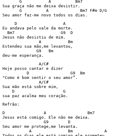
       G           A          Bm7

Sua graça não me deixa desistir.

       G          A             Bm7 F#m D/G

Seu amor faz-me novo todos os dias.
     D                   A

Eu andava pelo vale da morte.

  Bm7                   G9  D

Jesus não desistiu de mim.

               A           Bm

Estendeu sua mão,me levantou,

              G9   Bm

deu-me esperança.
               A/C#

Hoje posso cantar e dizer

          D                 G9  Bm

"Como é bom sentir o seu amor”.

               A/C#

Sua mão está sobre mim,

    D                    G

sua paz acalma meu coração.
Refrão:
D                A                 Bm7

Jesus está comigo. Ele não me deixa.

                 G9        D

Seu amor me protege,me levanta.

           A               Bm             A

Todos os dias ele está comigo,ele prometeu.
