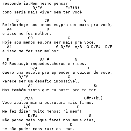
responderia:Nem mesmo pensar

             D/F#          Em7(9)

como seria mais viver sem ter você.
      D           C9               G

Refrão:Hoje sou menos eu,pra ser mais pra você,

  A4               D

e isso me fez melhor.

           C9               G

Hoje sou menos eu,pra ser mais pra você,

  A4                   G D/F#  A/B  G D/F#  D/E

e isso me fez ser melhor.
  D             D/F#           G

02-Roupas,brinquedos,choros e risos.

            G/A                     D

Quero uma escola pra aprender a cuidar de você.

       D/F#                 G

Parece ser um desafio impossível,

           A4                          Bm

Mas também sinto que eu nasci pra te ter.
         Bm/A                      G#m7(b5)

Você abalou minha estrutura mais firme,

         A/G                    D

Me fez dizer muito menos: "É meu”!!

           D/F#                      G

Não penso mais oque farei nos meus dias,

          A4                 D

se não puder construir os teus.
