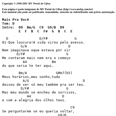
Copyright © 1998-2001 MV Portal de Cifras
Esta página é parte integrante de MV Portal de Cifras (http://www.mvhp.com.br)
Este material não pode ser publicado, transmitido, reescrito ou redistribuído sem prévia autorização.
Mais Pra Você

Tom: D

Intro:  D9  Bm/G  C9  G9/B  D9

        E  F  B  C  F#  G  B  C  E
  D               D/F#             G

01-Que loucura!A vida virou pelo avesso.

         G/A                    D

Nem imaginava oque estava por vir

       D/F#                    G

Me contaram mais nem era o começo

          A4            Bm

do que seria te ter aqui.
        Bm/A              G#m7(b5)

Meus horários,meu sonho,tudo

          A/G                          D

deixou de ser só meu também pra ser teu.

         D/F#                  G

Mas meu mundo se encheu de sorrisos,

            A4               D

e com a alegria dos olhos teus.
                                 C9

Se perguntarem se eu queria voltar,

                           G9/B
