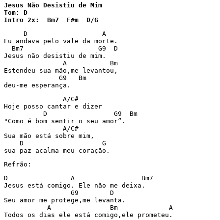
Jesus Não Desistiu de Mim

Tom: D

Intro 2x:  Bm7  F#m  D/G
     D                   A

Eu andava pelo vale da morte.

  Bm7                   G9  D

Jesus não desistiu de mim.

               A           Bm

Estendeu sua mão,me levantou,

              G9   Bm

deu-me esperança.
               A/C#

Hoje posso cantar e dizer

          D                 G9  Bm

"Como é bom sentir o seu amor”.

               A/C#

Sua mão está sobre mim,

    D                    G

sua paz acalma meu coração.
Refrão:
D                A                 Bm7

Jesus está comigo. Ele não me deixa.

                 G9        D

Seu amor me protege,me levanta.

           A               Bm             A

Todos os dias ele está comigo,ele prometeu.
