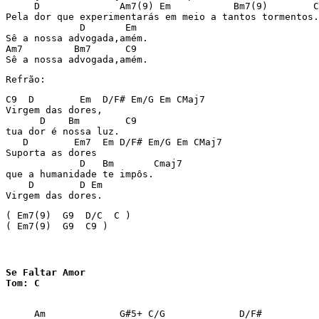
     D              Am7(9) Em           Bm7(9)        C

Pela dor que experimentarás em meio a tantos tormentos.

             D       Em

Sê a nossa advogada,amém.

Am7         Bm7      C9

Sê a nossa advogada,amém.
Refrão:
C9  D        Em  D/F# Em/G Em CMaj7

Virgem das dores,

      D    Bm        C9

tua dor é nossa luz.

   D        Em7  Em D/F# Em/G Em CMaj7

Suporta as dores

             D   Bm       Cmaj7

que a humanidade te impôs.

    D        D Em

Virgem das dores.
( Em7(9)  G9  D/C  C )

( Em7(9)  G9  C9 )
Se Faltar Amor

Tom: C
     Am             G#5+ C/G             D/F#
