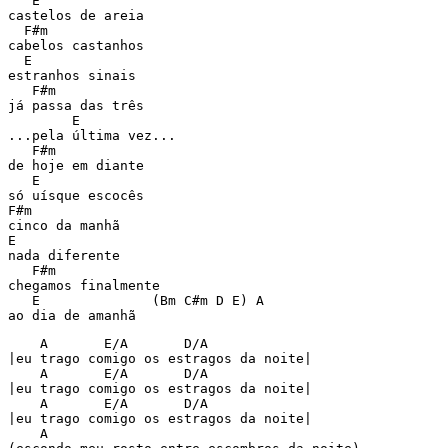
   E

castelos de areia

  F#m

cabelos castanhos

  E

estranhos sinais

   F#m

já passa das três

        E

...pela última vez...

   F#m

de hoje em diante

   E

só uísque escocês

F#m

cinco da manhã

E

nada diferente

   F#m

chegamos finalmente

   E              (Bm C#m D E) A

ao dia de amanhã
    A       E/A       D/A

|eu trago comigo os estragos da noite|

    A       E/A       D/A

|eu trago comigo os estragos da noite|

    A       E/A       D/A

|eu trago comigo os estragos da noite|

    A
