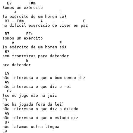
  B7       F#m

Somos um exército

     A                  E

(o exército de um homem só)

 B7   F#m       A                 E

 B7       F#m

somos um exército

    A                   E

(o exército de um homem só)

 B7

sem fronteiras para defender

          E

 E9

não interessa o que o bom senso diz

 A9

não interessa o que diz o rei

  B7

(se no jogo não há juiz

E9

não há jogada fora da lei)

não interessa o que diz o ditado

 A9

não interessa o que o estado diz

 B7

nós falamos outra língua

E9
