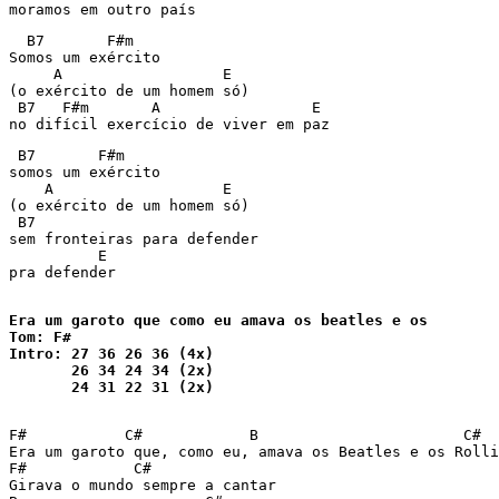
  B7       F#m

Somos um exército

     A                  E

(o exército de um homem só)

 B7   F#m       A                 E

 B7       F#m

somos um exército

    A                   E

(o exército de um homem só)

 B7

sem fronteiras para defender

          E

pra defender

Era um garoto que como eu amava os beatles e os

Tom: F#

Intro: 27 36 26 36 (4x)

       26 34 24 34 (2x)

       24 31 22 31 (2x)
F#           C#            B                       C#

Era um garoto que, como eu, amava os Beatles e os Rolli
F#            C#

Girava o mundo sempre a cantar
