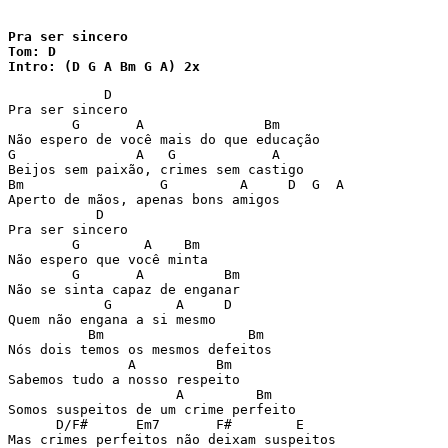
Pra ser sincero

Tom: D

Intro: (D G A Bm G A) 2x
            D

Pra ser sincero

        G       A               Bm

Não espero de você mais do que educação

G               A   G            A

Beijos sem paixão, crimes sem castigo

Bm                 G         A     D  G  A

Aperto de mãos, apenas bons amigos

           D

Pra ser sincero

        G        A    Bm

Não espero que você minta

        G       A          Bm

Não se sinta capaz de enganar

            G        A     D

Quem não engana a si mesmo

          Bm                  Bm

Nós dois temos os mesmos defeitos

               A          Bm

Sabemos tudo a nosso respeito

                     A         Bm

Somos suspeitos de um crime perfeito

      D/F#      Em7       F#        E

Mas crimes perfeitos não deixam suspeitos