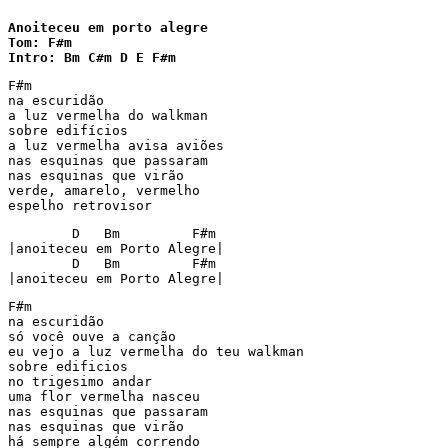
Anoiteceu em porto alegre

Tom: F#m

F#m

na escuridão

a luz vermelha do walkman

sobre edifícios 

a luz vermelha avisa aviões

nas esquinas que passaram

nas esquinas que virão

verde, amarelo, vermelho

espelho retrovisor
        D   Bm         F#m

|anoiteceu em Porto Alegre|

        D   Bm         F#m

|anoiteceu em Porto Alegre|
F#m

na escuridão

só você ouve a canção

eu vejo a luz vermelha do teu walkman

sobre edificios

no trigesimo andar

uma flor vermelha nasceu

nas esquinas que passaram

nas esquinas que virão

há sempre algém correndo
