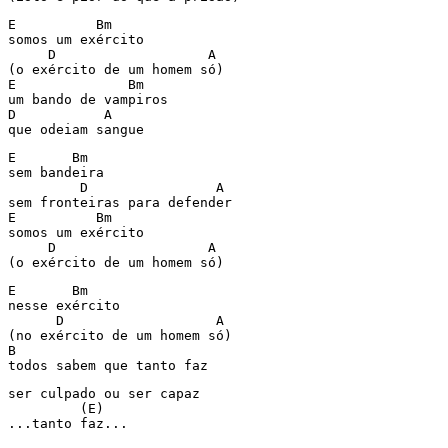
E          Bm

somos um exército

     D                   A

(o exército de um homem só)

E              Bm       

um bando de vampiros

D           A

E       Bm

sem bandeira

         D                A

sem fronteiras para defender

E          Bm

somos um exército

     D                   A

E       Bm

nesse exército

      D                   A

(no exército de um homem só)

B

todos sabem que tanto faz
ser culpado ou ser capaz

         (E)

...tanto faz...
