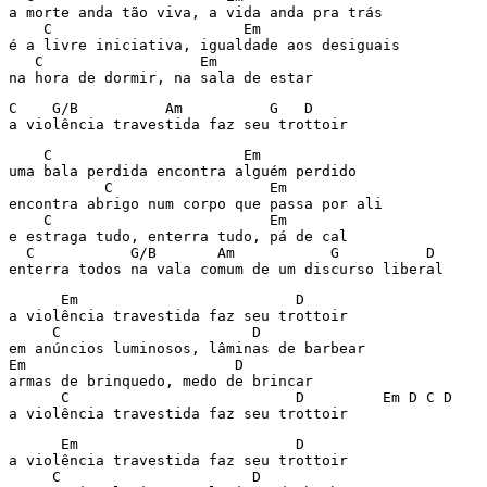
a morte anda tão viva, a vida anda pra trás

    C                      Em

é a livre iniciativa, igualdade aos desiguais

   C                  Em

C    G/B          Am          G   D

a violência travestida faz seu trottoir
    C                      Em

uma bala perdida encontra alguém perdido

           C                  Em

encontra abrigo num corpo que passa por ali

    C                         Em

e estraga tudo, enterra tudo, pá de cal

  C           G/B       Am           G          D

      Em                         D

a violência travestida faz seu trottoir

     C                      D

em anúncios luminosos, lâminas de barbear

Em                        D

armas de brinquedo, medo de brincar

      C                          D         Em D C D

a violência travestida faz seu trottoir
      Em                         D

a violência travestida faz seu trottoir

     C                      D
