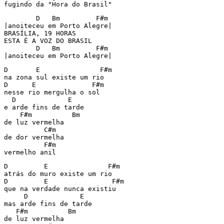
        D   Bm         F#m

|anoiteceu em Porto Alegre|

BRASÍLIA, 19 HORAS

ESTA É A VOZ DO BRASIL

        D   Bm         F#m

|anoiteceu em Porto Alegre|
D       E               F#m

na zona sul existe um rio

D      E              F#m

nesse rio mergulha o sol

  D             E

e arde fins de tarde

    F#m          Bm

de luz vermelha

          C#m

de dor vermelha

          F#m

vermelho anil
D         E               F#m

atrás do muro existe um rio

D         E                F#m

que na verdade nunca existiu

     D             E

mas arde fins de tarde

   F#m          Bm

de luz vermelha
