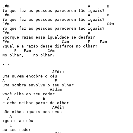
C#m                                 A       B

?o que faz as pessoas parecerem tão iguais?

C#m                                 A       B

?o que faz as pessoas parecerem tão iguais?

C#m                                 A       G#m

?o que faz as pessoas parecerem tão iguais?

F#m                                 A

?porque razão essa igualdade se desfaz?

F#m                      C#m        E    F#m

?qual é a razão desse disfarce no olhar?

     E   F#m       C#m

No olhar,    no olhar?
...
                     A#dim

uma nuvem encobre o céu

A                     E

uma sombra envolve o seu olhar

                    A#dim

você olha ao seu redor

  A              E

e acha melhor parar de olhar

                     A#dim

são olhos iguais aos seus

   A

iguais ao céu

   E

ao seu redor
