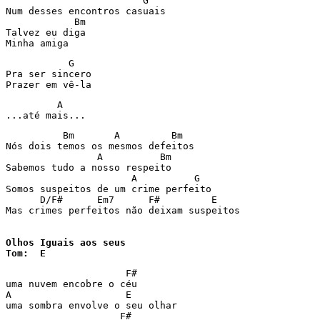
                        G

Num desses encontros casuais

            Bm

Talvez eu diga

Minha amiga
           G

Pra ser sincero

Prazer em vê-la
         A

...até mais...
          Bm       A         Bm

Nós dois temos os mesmos defeitos

                A          Bm

Sabemos tudo a nosso respeito

                      A          G

Somos suspeitos de um crime perfeito

      D/F#      Em7      F#         E

Mas crimes perfeitos não deixam suspeitos

Olhos Iguais aos seus

Tom:  E
                     F#

uma nuvem encobre o céu

A                    E

uma sombra envolve o seu olhar

                    F#
