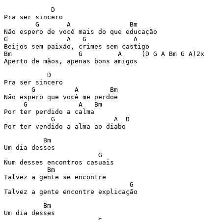
            D

Pra ser sincero

        G       A               Bm

Não espero de você mais do que educação

G               A   G            A

Beijos sem paixão, crimes sem castigo

Bm                 G         A     (D G A Bm G A)2x

Aperto de mãos, apenas bons amigos
           D

Pra ser sincero

       G          A        Bm

Não espero que você me perdoe

     G             A   Bm

Por ter perdido a calma

            G               A  D

Por ter vendido a alma ao diabo
          Bm

Um dia desses

                        G

Num desses encontros casuais

           Bm

Talvez a gente se encontre

                                G

Talvez a gente encontre explicação
          Bm

Um dia desses
