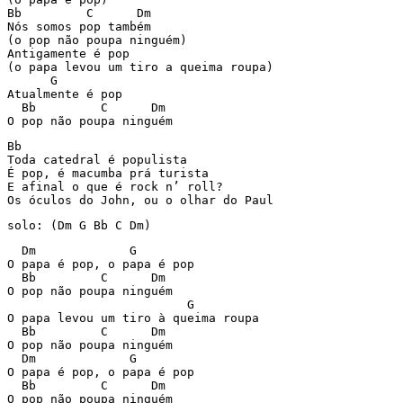
Bb         C      Dm

Nós somos pop também

(o pop não poupa ninguém)

Antigamente é pop

(o papa levou um tiro a queima roupa)

      G

Atualmente é pop

  Bb         C      Dm

Bb

Toda catedral é populista

É pop, é macumba prá turista

E afinal o que é rock n’ roll?

  Dm             G

O papa é pop, o papa é pop

  Bb         C      Dm

O pop não poupa ninguém

                         G

O papa levou um tiro à queima roupa

  Bb         C      Dm

O pop não poupa ninguém

  Dm             G

O papa é pop, o papa é pop

  Bb         C      Dm

O pop não poupa ninguém
