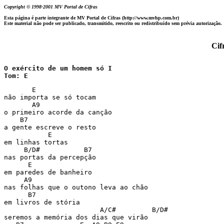
Copyright © 1998-2001 MV Portal de Cifras
Esta página é parte integrante de MV Portal de Cifras (http://www.mvhp.com.br)
Este material não pode ser publicado, transmitido, reescrito ou redistribuído sem prévia autorização.
 Ci
O exército de um homem só I

Tom: E
       E

não importa se só tocam

       A9

o primeiro acorde da canção

    B7

a gente escreve o resto

           E

em linhas tortas

     B/D#           B7

nas portas da percepção

      E

em paredes de banheiro

     A9

nas folhas que o outono leva ao chão

      B7

em livros de stória

                        A/C#         B/D#

seremos a memória dos dias que virão
