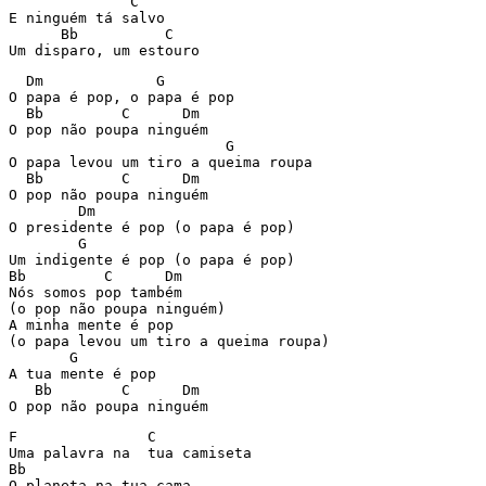
              C

E ninguém tá salvo

      Bb          C

  Dm             G

O papa é pop, o papa é pop

  Bb         C      Dm

O pop não poupa ninguém

                         G

O papa levou um tiro a queima roupa

  Bb         C      Dm

O pop não poupa ninguém

        Dm

O presidente é pop (o papa é pop)

        G

Um indigente é pop (o papa é pop)

Bb         C      Dm

Nós somos pop também

(o pop não poupa ninguém)

A minha mente é pop

(o papa levou um tiro a queima roupa)

       G

A tua mente é pop

   Bb        C      Dm

F               C

Uma palavra na  tua camiseta

Bb

O planeta na tua cama
