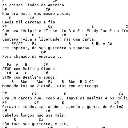
B                     C#

as coisas lindas da América

F#                 C#

Não era belo, mas mesmo assim, 

   B        C#

Havia mil garotas a fim.

F#                  C#                 B              C
Cantava "Help!" e "Ticket to Ride" e "Lady Jane" ou "Ye
F#           B            C#        B

Cantava "viva a liberdade" mas uma carta,

    F#/A#    F#              B         B Bb A Ab

sem esperar, da sua guitarra o separou

                 C#

  F#  A   B       C#

STOP com Rolling Stones!

  F#  A   B       C#

STOP com Beatle's songs!

    B   Bbm    Abm  F#    B  Bbm  B C C# 

F#           C#            B                       C#

Era um garoto que, como eu, amava os Bealtes e os Rolli
F#            C#          B                      C#

Girava o mundo, mas acabou fazendo a guerra do Vietnã

F#                 C#

Cabelos longos não usa mais,

     B          C#

não toca sua guitarra, e sim,
