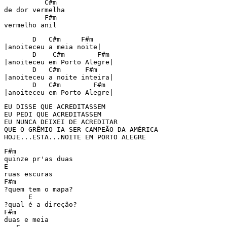
          C#m

de dor vermelha

          F#m

vermelho anil
       D   C#m     F#m

|anoiteceu a meia noite|

       D    C#m        F#m

|anoiteceu em Porto Alegre|

       D   C#m      F#m

|anoiteceu a noite inteira|

       D   C#m        F#m

EU DISSE QUE ACREDITASSEM

EU PEDI QUE ACREDITASSEM

EU NUNCA DEIXEI DE ACREDITAR

QUE O GRÊMIO IA SER CAMPEÃO DA AMÉRICA

HOJE...ESTA...NOITE EM PORTO ALEGRE
F#m

quinze pr'as duas

E

ruas escuras

F#m

?quem tem o mapa?

      E

?qual é a direção?

F#m

duas e meia
