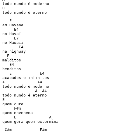
todo mundo é moderno

D

todo mundo é eterno
   E

em Havana

     E4

no Havaí

     E7

no Hawaii

       E4

na highway

  E

malditos

   E4

benditos

   E            E4

acabados e infinitos

A              A4

todo mundo é moderno

              A  A4

todo mundo é eterno

E

quem cura

     F#m

quem envenena

     E              A

 C#m            F#m
