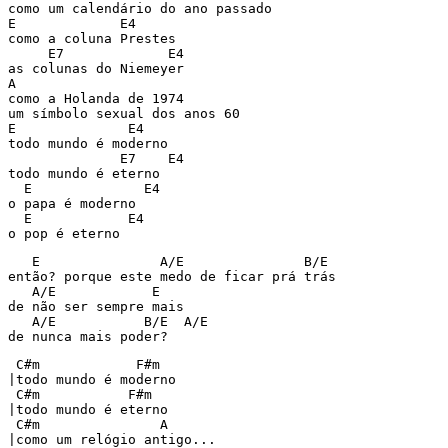
como um calendário do ano passado

E             E4

como a coluna Prestes

     E7             E4

as colunas do Niemeyer

A

como a Holanda de 1974

um símbolo sexual dos anos 60

E              E4

todo mundo é moderno

              E7    E4

todo mundo é eterno

  E              E4

o papa é moderno

  E            E4

   E               A/E               B/E

então? porque este medo de ficar prá trás

   A/E            E

de não ser sempre mais

   A/E           B/E  A/E

de nunca mais poder?
 C#m            F#m

|todo mundo é moderno

 C#m           F#m

|todo mundo é eterno

 C#m               A    

|como um relógio antigo...
