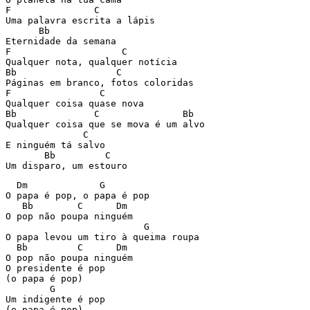
F               C

Uma palavra escrita a lápis

      Bb

Eternidade da semana

F                    C

Qualquer nota, qualquer notícia

Bb                  C

Páginas em branco, fotos coloridas

F                C

Qualquer coisa quase nova

Bb              C               Bb

Qualquer coisa que se mova é um alvo

              C

E ninguém tá salvo

       Bb         C

  Dm             G

O papa é pop, o papa é pop

   Bb        C      Dm

O pop não poupa ninguém

                         G

O papa levou um tiro à queima roupa

  Bb         C      Dm

O pop não poupa ninguém

O presidente é pop

(o papa é pop)

        G

Um indigente é pop

(o papa é pop)
