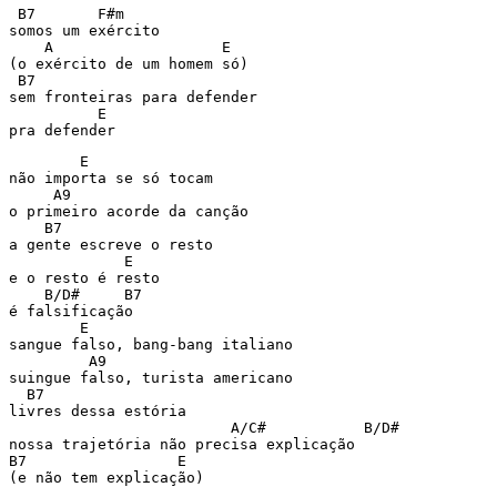
 B7       F#m

somos um exército

    A                   E

(o exército de um homem só)

 B7

sem fronteiras para defender

          E

        E

não importa se só tocam

     A9

o primeiro acorde da canção

    B7

a gente escreve o resto

             E

e o resto é resto

    B/D#     B7

é falsificação

        E

sangue falso, bang-bang italiano

         A9

suingue falso, turista americano

  B7

livres dessa estória

                         A/C#           B/D#

nossa trajetória não precisa explicação

B7                 E
