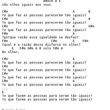
                     A#dim A E

C#m                                 A       B

?o que faz as pessoas parecerem tão iguais?

C#m                                 A       B

?o que faz as pessoas parecerem tão iguais?

C#m                                 A       G#m

?o que faz as pessoas parecerem tão iguais?

F#m                                 A

?porque razão essa igualdade se desfaz?

F#m                      C#m        E    F#m

?qual é a razão desse disfarce no olhar?

     E   F#m G#m A B solo C#m A

No olhar,
C#m                                 A

?o que faz as pessoas parecerem tão iguais?

C#m                                 A

?o que faz as pessoas parecerem tão iguais?

C#m                                 A

?o que faz as pessoas parecerem tão iguais?

C#m                                 A

?o que faz as pessoas pareceram tão iguais?

...

E

?o que fazem as pessoas para seram tão iguais?

?o que fazem as pessoas para seram tão iguais?
