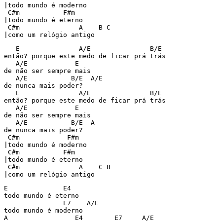
|todo mundo é moderno

 C#m           F#m

|todo mundo é eterno

 C#m               A    B C

|como um relógio antigo
   E               A/E               B/E

então? porque este medo de ficar prá trás

   A/E            E

de não ser sempre mais

   A/E           B/E  A/E

de nunca mais poder?

   E               A/E               B/E

então? porque este medo de ficar prá trás

   A/E            E

de não ser sempre mais

   A/E           B/E  A

de nunca mais poder?

 C#m            F#m

|todo mundo é moderno

 C#m           F#m

|todo mundo é eterno

 C#m               A    C B

E              E4

todo mundo é eterno

               E7    A/E

todo mundo é moderno

A                 E4        E7     A/E
