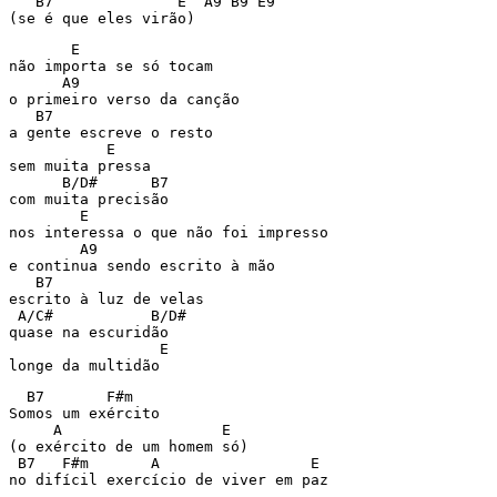
   B7              E  A9 B9 E9

       E

não importa se só tocam

      A9

o primeiro verso da canção

   B7

a gente escreve o resto

           E

sem muita pressa

      B/D#      B7

com muita precisão

        E

nos interessa o que não foi impresso

        A9

e continua sendo escrito à mão

   B7 

escrito à luz de velas

 A/C#           B/D#

quase na escuridão

                 E

  B7       F#m

Somos um exército

     A                  E

(o exército de um homem só)

 B7   F#m       A                 E
