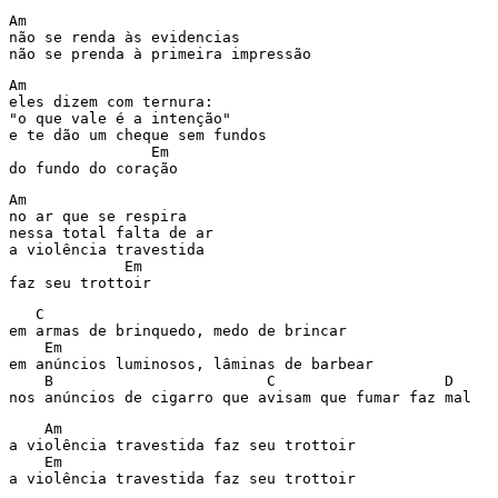
Am

não se renda às evidencias

não se prenda à primeira impressão
Am

eles dizem com ternura:

"o que vale é a intenção"

e te dão um cheque sem fundos

                Em

do fundo do coração
Am

no ar que se respira

nessa total falta de ar

a violência travestida

             Em

faz seu trottoir
   C

em armas de brinquedo, medo de brincar

    Em

em anúncios luminosos, lâminas de barbear

    B                        C                   D

nos anúncios de cigarro que avisam que fumar faz mal
    Am

a violência travestida faz seu trottoir

    Em

a violência travestida faz seu trottoir
