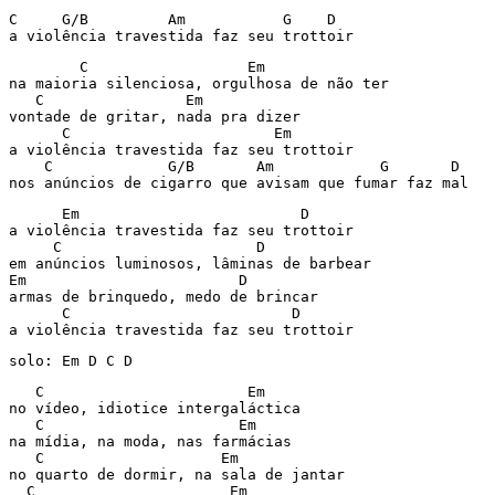
C     G/B         Am           G    D

a violência travestida faz seu trottoir
        C                  Em

na maioria silenciosa, orgulhosa de não ter

   C                Em

vontade de gritar, nada pra dizer

      C                       Em

a violência travestida faz seu trottoir

    C             G/B       Am            G       D

nos anúncios de cigarro que avisam que fumar faz mal
      Em                         D

a violência travestida faz seu trottoir

     C                      D

em anúncios luminosos, lâminas de barbear

Em                        D

armas de brinquedo, medo de brincar

      C                         D         

   C                       Em

no vídeo, idiotice intergaláctica

   C                      Em

na mídia, na moda, nas farmácias

   C                    Em

no quarto de dormir, na sala de jantar

  C                      Em
