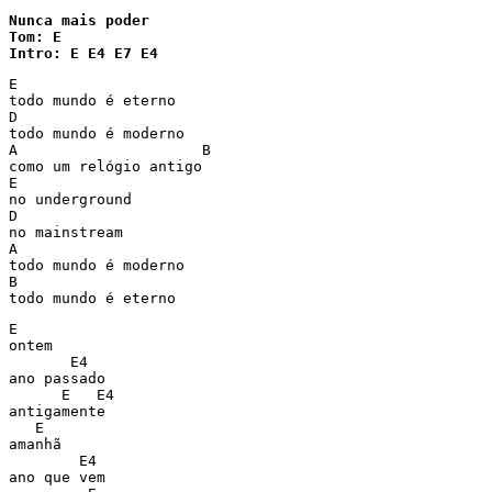
Nunca mais poder

Tom: E

Intro: E E4 E7 E4
E

todo mundo é eterno

D

todo mundo é moderno

A                     B

como um relógio antigo

E

no underground

D

no mainstream

A

todo mundo é moderno

B

todo mundo é eterno
E

ontem

       E4

ano passado

      E   E4

antigamente

   E

amanhã

        E4

ano que vem
