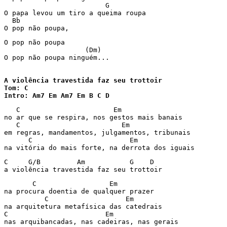
                         G

O papa levou um tiro a queima roupa

  Bb

O pop não poupa,
O pop não poupa

                    (Dm)

O pop não poupa ninguém...

A violência travestida faz seu trottoir

Tom: C

Intro: Am7 Em Am7 Em B C D 
   C                       Em

no ar que se respira, nos gestos mais banais

   C                         Em

em regras, mandamentos, julgamentos, tribunais

      C                        Em

na vitória do mais forte, na derrota dos iguais
C     G/B         Am           G    D

a violência travestida faz seu trottoir
       C                  Em

na procura doentia de qualquer prazer

          C                   Em

na arquitetura metafísica das catedrais

C                        Em

nas arquibancadas, nas cadeiras, nas gerais