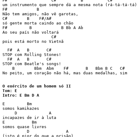
F#                  C#          B          C#

um instrumento que sempre dá a mesma nota (rá-tá-tá-tá)

F#            B

Não tem amigos, não vê garotas, 

C#        B    F#/A#

só gente morta caindo ao chão

F#         B            B Bb A Ab

Ao seu país não voltará

                    C#

  F#  A   B       C#

STOP com Rolling Stones!

  F#  A   B       C#

STOP com Beatle's songs!

    B        Bbm  Abm    F#       B   Bbm B C   C# 

No peito, um coração não há, mas duas medalhas, sim

O exército de um homem só II

Tom: E

Intro: E Bm D A
E         Bm

somos kamikazes

     D             A

incapazes de ir à luta

E           Bm

somos quase livres

          D               A
