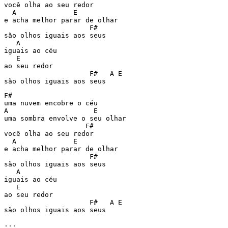
você olha ao seu redor

  A              E

e acha melhor parar de olhar

                     F#

são olhos iguais aos seus

   A

iguais ao céu

   E

ao seu redor

                     F#   A E

são olhos iguais aos seus
F#

uma nuvem encobre o céu

A                     E

uma sombra envolve o seu olhar

                    F#

você olha ao seu redor

  A              E

e acha melhor parar de olhar

                     F#

são olhos iguais aos seus

   A

iguais ao céu

   E

ao seu redor

                     F#   A E
