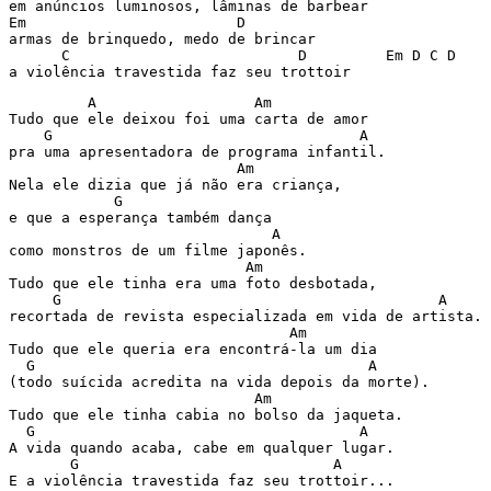
em anúncios luminosos, lâminas de barbear

Em                        D

armas de brinquedo, medo de brincar

      C                          D         Em D C D

         A                  Am                         
Tudo que ele deixou foi uma carta de amor

    G                                   A

pra uma apresentadora de programa infantil.

                          Am

Nela ele dizia que já não era criança,

            G

e que a esperança também dança

                              A

como monstros de um filme japonês.

                           Am

Tudo que ele tinha era uma foto desbotada, 

     G                                           A

recortada de revista especializada em vida de artista. 

                                Am

Tudo que ele queria era encontrá-la um dia

  G                                      A

(todo suícida acredita na vida depois da morte).

                            Am

Tudo que ele tinha cabia no bolso da jaqueta.

  G                                     A

A vida quando acaba, cabe em qualquer lugar.

       G                             A

E a violência travestida faz seu trottoir...