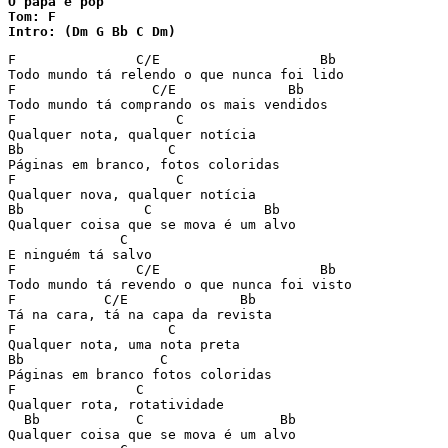
O papa é pop

Tom: F 

F               C/E                    Bb

Todo mundo tá relendo o que nunca foi lido

F                 C/E              Bb

Todo mundo tá comprando os mais vendidos

F                    C

Qualquer nota, qualquer notícia

Bb                  C

Páginas em branco, fotos coloridas

F                    C

Qualquer nova, qualquer notícia

Bb               C              Bb

Qualquer coisa que se mova é um alvo

              C

E ninguém tá salvo

F               C/E                    Bb

Todo mundo tá revendo o que nunca foi visto

F           C/E              Bb

Tá na cara, tá na capa da revista

F                   C

Qualquer nota, uma nota preta

Bb                 C

Páginas em branco fotos coloridas

F               C

Qualquer rota, rotatividade

  Bb            C                 Bb

Qualquer coisa que se mova é um alvo
