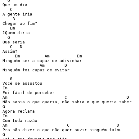
  G

Que um dia

   C

A gente iria

    B

Chegar ao fim?

   Em

?Quem diria

  G

Que seria 

   C   D

Assim?

     Em          Am           Em

Ninguém seria capaz de adivinhar

               Am        D

   G

Você se assustou

Em

Foi fácil de perceber

Am                       C                        D

Não sabia o que queria, não sabia o que queria saber

G

Agora reclama

Em

Com toda razão

Am                        C                   D

Pra não dizer o que não quer ouvir ninguém falou

G
