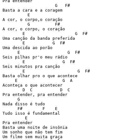
Pra entender

                     G   F#

Basta a cara e a coragem

          E

A cor, o corpo,o coração

          G          F#

A cor, o corpo, o coração

        E                    G  F#

Uma canção da banda preferida

        E           G  F#

Uma descida ao porão

      E                   G  F#

Seis pilhas pr'o meu rádio

        E               G  F#

Seis minutos pra canção

        E                     G  F#

Basta olhar pro o que acontece

     E                  G  A

Aconteça o que acontecer

        D  C           D  C

Pra entender, pra entender

      G

Nada disso é tudo

      F#        F    E

Tudo isso é fundamental

         E

Pra entender

Basta uma noite de insônia

Um sonho que não tem fim

Um filme sem muita graça
