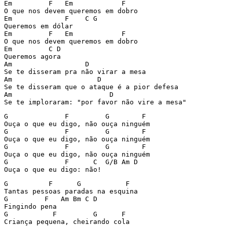
Em         F   Em            F

O que nos devem queremos em dobro

Em             F    C G

Queremos em dólar

Em         F   Em            F

O que nos devem queremos em dobro

Em         C D

Queremos agora

Am                  D

Se te disseram pra não virar a mesa

Am                     D

Se te disseram que o ataque é a pior defesa

Am                        D

G              F         G        F

Ouça o que eu digo, não ouça ninguém

G              F         G        F

Ouça o que eu digo, não ouça ninguém

G              F         G        F

Ouça o que eu digo, não ouça ninguém

G              F      C  G/B Am D

G          F      G           F

Tantas pessoas paradas na esquina

G         F   Am Bm C D

Fingindo pena

G           F         G      F

Criança pequena, cheirando cola
