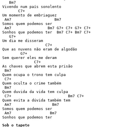
   Bm7

Vivendo num país sonolento

       C7+

Um momento de embriaguez

 Am7                   Bm7

Somos quem podemos ser

 Am7                Bm7 G7+ C7+ G7+ C7+

Sonhos que podemos ter  Bm7 C7+ Bm7 C7+

   G7+

Um dia me disseram

                   C7+

Que as nuvens não eram de algodão

        G7+

Sem querer eles me deram

              C7+

As chaves que abrem esta prisão

 Bm7

Quem ocupa o trono tem culpa

 C7+

Quem oculta o crime também

 Bm7

Quem duvida da vida tem culpa

 C7+                         Bm7 C7+

Quem evita a dúvida também tem

 Am7                  Bm7

Somos quem podemos ser

 Am7                 Bm7

Sob o tapete
