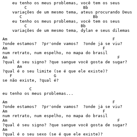
    eu tenho os meus problemas, você tem os seus

         C                       Bb

    variações de um mesmo tema, ateus procurando Deus

       C                             Bb

    eu tenho os meus problemas, você tem os seus

         C                      Bb

    variações de um mesmo tema, dylan e seus dilemas
Am                                           F

?onde estamos?  ?pr'onde vamos?  ?onde já se viu?

Am                                       F

num retrato, num espelho, no mapa do brasil

Am                                             F

?qual é seu signo? ?que sangue você gosta de sugar?

      Am

?qual é o seu limite (se é que ele existe)?

   F                 G

se não existe, ?qual é?
           C

eu tenho os meus problemas...
Am                                           F

?onde estamos?  ?pr'onde vamos?  ?onde já se viu?

Am                                       F

num retrato, num espelho, no mapa do brasil

Am                                             F

?qual é seu signo? ?que sangue você gosta de sugar?

Am

?qual é o seu sexo (se é que ele existe)?
