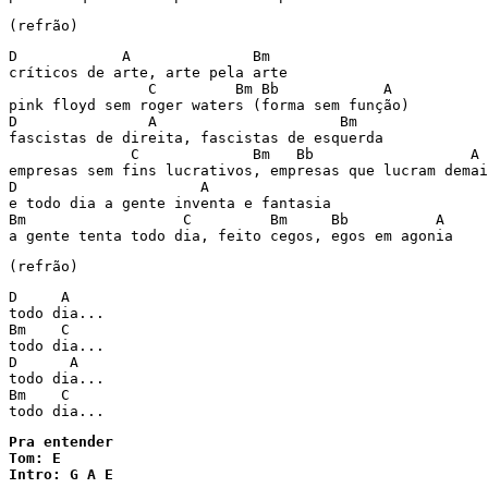
D            A              Bm 

críticos de arte, arte pela arte

                C         Bm Bb            A

pink floyd sem roger waters (forma sem função)

D               A                     Bm

fascistas de direita, fascistas de esquerda

              C             Bm   Bb                  A

empresas sem fins lucrativos, empresas que lucram demai
D                     A

e todo dia a gente inventa e fantasia

Bm                  C         Bm     Bb          A

D     A

todo dia...

Bm    C

todo dia...

D      A

todo dia...

Bm    C

Pra entender

Tom: E

Intro: G A E