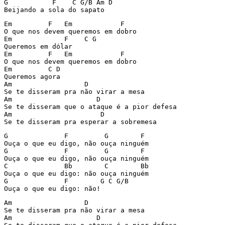
G           F    C G/B Am D 

Em         F   Em            F

O que nos devem queremos em dobro

Em             F    C G

Queremos em dólar

Em         F   Em            F

O que nos devem queremos em dobro

Em         C D

Queremos agora

Am                  D

Se te disseram pra não virar a mesa

Am                     D

Se te disseram que o ataque é a pior defesa

Am                      D

G              F         G        F

Ouça o que eu digo, não ouça ninguém

G              F         G        F

Ouça o que eu digo, não ouça ninguém

C              Bb        C        Bb

Ouça o que eu digo: não ouça ninguém

G              F        G C G/B

Am                  D

Se te disseram pra não virar a mesa

Am                     D
