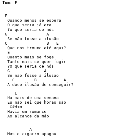
 E

  Quando menos se espera

  O que seria já era

  ?o que seria de nós

 G                A

  Se não fosse a ilusão

 C                B   E

  Que nos trouxe até aqui?

  E

  Quanto mais se foge

  Tanto mais se quer fugir

  ?O que seria de nós

  G              A

  Se não fosse a ilusão

    C        B           A

  A doce ilusão de conseguir?
     E

  Há mais de uma semana

  Eu não sei que horas são

   G#dim

  Havia um romance

  Ao alcance da mão

           A

  Mas o cigarro apagou
