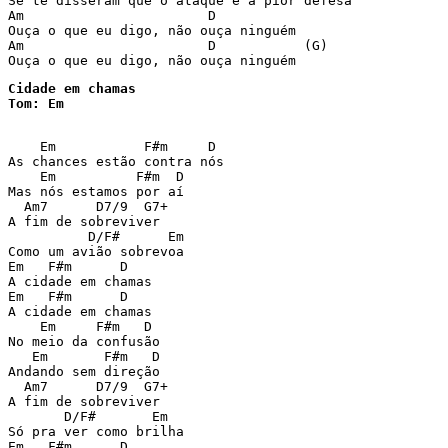
Se te disseram que o ataque é a pior defesa

Am                       D

Ouça o que eu digo, não ouça ninguém

Am                       D           (G)

Cidade em chamas

Tom: Em
    Em           F#m     D

As chances estão contra nós

    Em          F#m  D

Mas nós estamos por aí

  Am7      D7/9  G7+

A fim de sobreviver

          D/F#      Em

Como um avião sobrevoa

Em   F#m      D

A cidade em chamas

Em   F#m      D

A cidade em chamas

    Em     F#m   D

No meio da confusão 

   Em       F#m   D

Andando sem direção

  Am7      D7/9  G7+

A fim de sobreviver

       D/F#       Em

Só pra ver como brilha

Em   F#m      D
