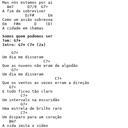
Mas nós estamos por aí

  Am7      D7/9  G7+

A fim de sobreviver

          D/F#      Em

Como um avião sobrevoa

Em   F#m      D    (D)

Somos quem podemos ser

Tom: G7+

Intro: G7+ C7+ (2x)
    G7+

Um dia me disseram

                  C7+

Que as nuvens não eram de algodão

    G7+

Um dia me disseram

                       C7+

Que os ventos as vezes erram a direção

   G7+

E tudo ficou tão claro

        C7+

Um intervalo na escuridão

        G7+

Uma estrela de brilho raro

        C7+

Um disparo para um coração

   Bm7

A vida imita o vídeo
