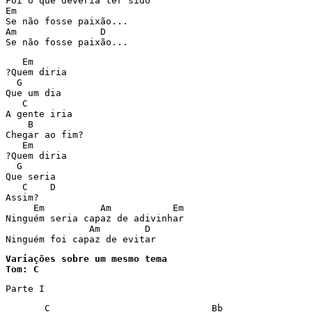
Foi o que deveria ter sido

Em

Se não fosse paixão...

Am               D

   Em

?Quem diria

  G

Que um dia

   C

A gente iria

    B

Chegar ao fim?

   Em

?Quem diria

  G

Que seria 

   C    D

Assim?

     Em          Am           Em

Ninguém seria capaz de adivinhar

               Am        D

Variações sobre um mesmo tema 

Tom: C
Parte I
       C                             Bb
