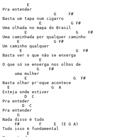
          E

Pra entender

                     G     F#

Basta um tapa num cigarro

               E            G F#

Uma olhada no mapa do Brasil

         E                    G    F#

Uma caminhada por qualquer caminho

      E              G F#

Um caminho qualquer

       E                      G  F#

Basta ver o que não se enxerga

               E

O que só se enxerga nos olhos de

              G    F#

     uma mulher

         E                   G  F#

Basta olhar pr'oque acontece

  E                 G  A

Esteja onde estiver

         D  C

Pra enteder

        D  C

Pra entender

      G

Nada disso é tudo

     F#        F     E  (E G A)

Tudo isso é fundamental

          E
