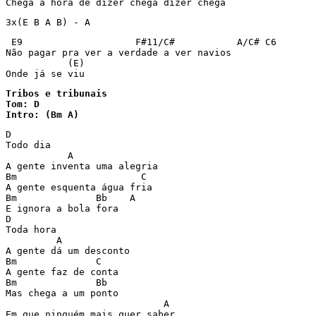
 E9                    F#11/C#           A/C# C6

Não pagar pra ver a verdade a ver navios

           (E)

Tribos e tribunais

Tom: D

Intro: (Bm A)
D

Todo dia

           A            

A gente inventa uma alegria

Bm                      C

A gente esquenta água fria

Bm              Bb    A

E ignora a bola fora

D

Toda hora

         A       

A gente dá um desconto

Bm              C

A gente faz de conta

Bm              Bb

Mas chega a um ponto

                            A

Em que ninguém mais quer saber
