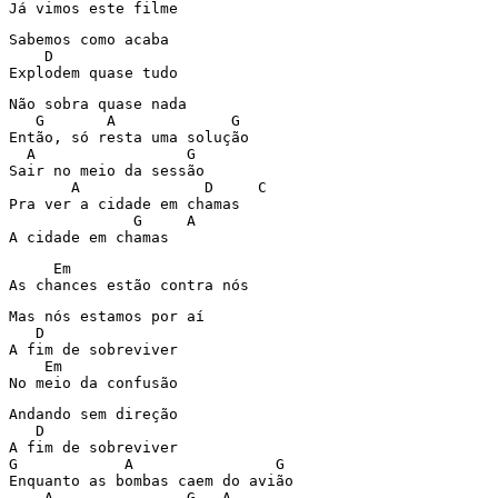
Já vimos este filme
Sabemos como acaba

    D

Explodem quase tudo
Não sobra quase nada

   G       A             G

Então, só resta uma solução

  A                 G

Sair no meio da sessão 

       A              D     C

Pra ver a cidade em chamas

              G     A

     Em

As chances estão contra nós
Mas nós estamos por aí

   D

A fim de sobreviver

    Em

No meio da confusão
Andando sem direção

   D

A fim de sobreviver

G            A                G  

Enquanto as bombas caem do avião

    A               G   A
