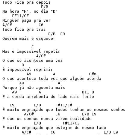
Tudo Fica pra depois

                E/B

Na hora "H", no dia "D"

    F#11/C#

Ninguém paga prá ver

A/C#           C6

Tudo fica pra trás

                   E/B  E9

            E

Mas é impossível repetir

              A/C#

O que só acontece uma vez

        D  

É impossível reprimir

          A9         A              G#m

O que acontece toda vez que alguém acorda

       A9              A

Porque já não aguenta mais

    A9         A                 B11 B

   E9        E/B      F#11/C#

É muito engraçado que todos tenham os mesmos sonhos

         A/C#         C6         E/B E9

E que os sonhos nunca virem realidade

             E/B         F#11/C3

É muito engraçado que estejam do mesmo lado

        A/C#        C6                    E/B E9
