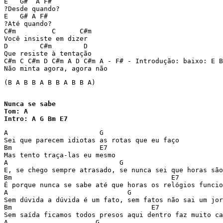
E   G#  A F#

?Desde quando?

E   G# A F#

?Até quando?

C#m         C      C#m

Você insiste em dizer

D        C#m        D

Que resiste à tentação

C#m C C#m D C#m A D C#m A - F# - Introdução: baixo: E B
Não minta agora, agora não
(B A B B A B B A B B A)

Nunca se sabe

Tom: A 

Intro: A G Bm E7
A                       G

Sei que parecem idiotas as rotas que eu faço

Bm                      E7

Mas tento traça-las eu mesmo

A                            G

E, se chego sempre atrasado, se nunca sei que horas são

Bm                                        E7

É porque nunca se sabe até que horas os relógios funcio
A                              G

Sem dúvida a dúvida é um fato, sem fatos não sai um jor
Bm                                   E7

Sem saída ficamos todos presos aqui dentro faz muito ca
A                      G
