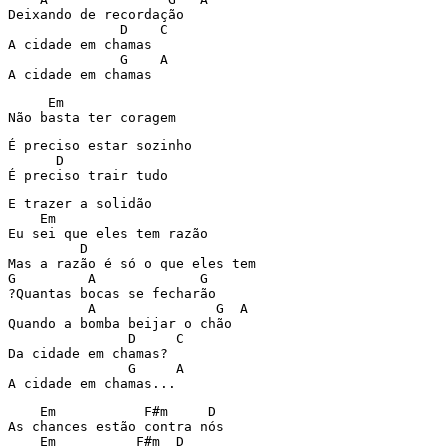
Deixando de recordação

              D    C

A cidade em chamas

              G    A

     Em

Não basta ter coragem 
É preciso estar sozinho

      D

É preciso trair tudo
E trazer a solidão

    Em

Eu sei que eles tem razão

         D

Mas a razão é só o que eles tem

G         A             G

?Quantas bocas se fecharão

          A               G  A

Quando a bomba beijar o chão

               D     C

Da cidade em chamas?

               G     A

    Em           F#m     D    

As chances estão contra nós

    Em          F#m  D
