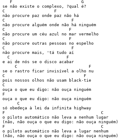
   F                            G

se não existe o complexo, ?qual é?

C                    F

não procure paz onde paz não há

C                           F

não procure alguém onde não há ninguém

C                          F

não procure um céu azul no mar vermelho

C                          F

não procure outras pessoas no espelho

C                           F

não procure mais, 'tá tudo aí

  C                       F

e ai de nós se o disco acabar

     C                             F

se o rastro ficar invisível a olho nu

C                                F

pois nossos olhos não usam black-tie

C

ouça o que eu digo: não ouça ninguém

F

ouça o que eu digo: não ouça ninguém

      C

só obedeça à lei da infinita highway

F                                       C

o piloto automático não leva a nenhum lugar

(não, não ouça o que eu digo: não ouça ninguém)

F                                       C

o piloto automático não leva a lugar nenhum

(não, não ouça o que eu digo: não ouça ninguém)
