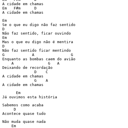
A cidade em chamas

Em   F#m      D

Em

Se o que eu digo não faz sentido

D

Não faz sentido, ficar ouvindo

Em

Mas o que eu digo não é mentira

D

Não faz sentido ficar mentindo

G            A                G

Enquanto as bombas caem do avião

    A               G   A

Deixando de recordação

              D    C

A cidade em chamas

              G    A

      Em 

Já ouvimos esta história
Sabemos como acaba

     D

Acontece quase tudo
Não muda quase nada

    Em
