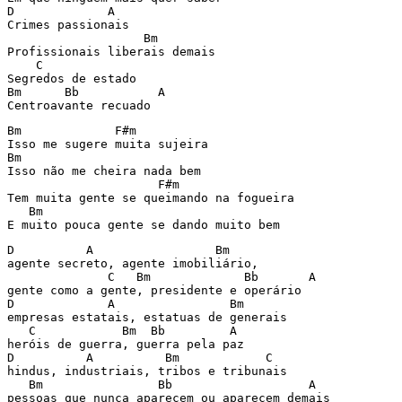
D             A

Crimes passionais

                   Bm 

Profissionais liberais demais

    C

Segredos de estado

Bm      Bb           A

Bm             F#m

Isso me sugere muita sujeira

Bm

Isso não me cheira nada bem

                     F#m

Tem muita gente se queimando na fogueira

   Bm

D          A                 Bm    

agente secreto, agente imobiliário,

              C   Bm             Bb       A

gente como a gente, presidente e operário

D             A                Bm

empresas estatais, estatuas de generais

   C            Bm  Bb         A

heróis de guerra, guerra pela paz

D          A          Bm            C

hindus, industriais, tribos e tribunais

   Bm                Bb                   A
