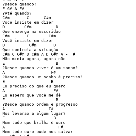
?Desde quando?

E G# A F#

?Até quando?

C#m       C      C#m

Você insiste em dizer

D        C#m          D

Que enxerga na escuridão

C#m       C        C#m

Você insiste em dizer

D          C#m       D

Que controla a situação

C#m C C#m D C#m A D C#m A - F#

Não minta agora, agora não

E                     B

?Desde quando viver é um sonho?

A                   F# 

?Desde quando um sonho é preciso?

E                   B

Eu preciso do que eu quero 

A                    F#

Eu espero que você me dê

E                     B

?Desde quando ordem e progresso

A                  F#

Nos levarão a algum lugar?

E                    B

Nem tudo que brilha é ouro

A                      F#

Nem todo ouro pode nos salvar
