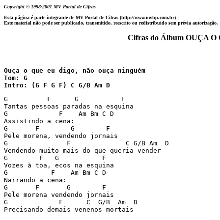
Copyright © 1998-2001 MV Portal de Cifras
Esta página é parte integrante de MV Portal de Cifras (http://www.mvhp.com.br)
Este material não pode ser publicado, transmitido, reescrito ou redistribuído sem prévia autorização.
   Cifras do Álbum OUÇ
Ouça o que eu digo, não ouça ninguém

Tom: G 

Intro: (G F G F) C G/B Am D
G          F      G           F

Tantas pessoas paradas na esquina

G             F    Am Bm C D

Assistindo a cena:

G       F        G        F

Pele morena, vendendo jornais

G               F              C G/B Am  D

Vendendo muito mais do que queria vender

G        F   G           F

Vozes à toa, ecos na esquina

G           F    Am Bm C D

Narrando a cena:

G       F       G        F

Pele morena vendendo jornais

G             F      C  G/B  Am  D
