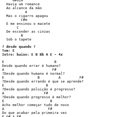
     G#dim

  Havia um romance

  Ao alcance da mão

           A

  Mas o cigarro apagou

         C#m

  E me ensinou o macete

       C

  De esconder as cinzas

         B

? desde quando ? 

Tom: E 

Intro: baixo: E B Bb A E - 4x
E                        B

Desde quando errar é humano?

A                       F#

?Desde quando humano é normal?

E                B         A         F#

?Desde quando errando é que se aprende?

E                    B

?Desde quando poluição é progresso?

A                   F# 

?Desde quando progresso é melhor?

E                      B 

Acho melhor começar tudo de novo

A                     F#

Do que acabar pela primeira vez

E G# A F#
