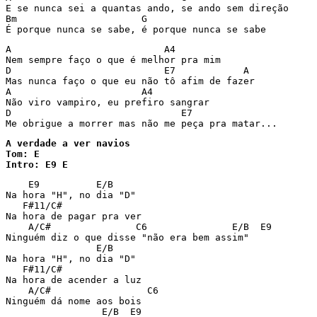
E se nunca sei a quantas ando, se ando sem direção

Bm                      G

A                           A4

Nem sempre faço o que é melhor pra mim

D                           E7            A

Mas nunca faço o que eu não tô afim de fazer

A                       A4

Não viro vampiro, eu prefiro sangrar

D                              E7

A verdade a ver navios

Tom: E

Intro: E9 E
    E9          E/B

Na hora "H", no dia "D"

   F#11/C#

Na hora de pagar pra ver

    A/C#               C6               E/B  E9

Ninguém diz o que disse "não era bem assim"

                E/B

Na hora "H", no dia "D"

   F#11/C#

Na hora de acender a luz

    A/C#                 C6

Ninguém dá nome aos bois

                 E/B  E9
