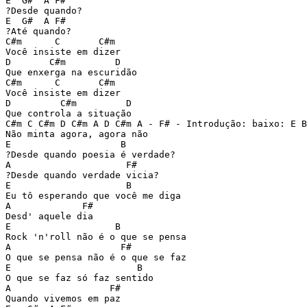
E  G#  A F#

?Desde quando?

E  G#  A F#

?Até quando? 

C#m      C       C#m

Você insiste em dizer

D       C#m         D

Que enxerga na escuridão

C#m      C       C#m

Você insiste em dizer

D         C#m         D

Que controla a situação

C#m C C#m D C#m A D C#m A - F# - Introdução: baixo: E B
Não minta agora, agora não

E                    B

?Desde quando poesia é verdade?

A                     F#

?Desde quando verdade vicia?

E                     B

Eu tô esperando que você me diga

A             F#

Desd' aquele dia

E                   B

Rock 'n'roll não é o que se pensa

A                    F#

O que se pensa não é o que se faz

E                       B

O que se faz só faz sentido

A                  F#

Quando vivemos em paz
