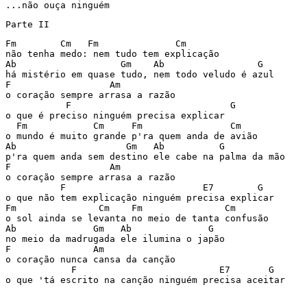
Parte II  
Fm        Cm   Fm              Cm

não tenha medo: nem tudo tem explicação

Ab                   Gm    Ab                 G

há mistério em quase tudo, nem todo veludo é azul

F                  Am

o coração sempre arrasa a razão

           F                             G

o que é preciso ninguém precisa explicar

  Fm            Cm     Fm                Cm

o mundo é muito grande p'ra quem anda de avião

Ab                    Gm   Ab          G

p'ra quem anda sem destino ele cabe na palma da mão

F                  Am

o coração sempre arrasa a razão

          F                         E7        G

o que não tem explicação ninguém precisa explicar

Fm               Cm    Fm               Cm

o sol ainda se levanta no meio de tanta confusão

Ab              Gm   Ab              G

no meio da madrugada ele ilumina o japão

F               Am

o coração nunca cansa da canção

            F                          E7       G

o que 'tá escrito na canção ninguém precisa aceitar
