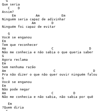
  G

Que seria 

   C    D

Assim?

     Em          Am           Em

Ninguém seria capaz de adivinhar

               Am        D

   G

Você se enganou

Em

Tem que reconhecer

Am                       C                  D

Não me conhecia e não sabia o que queria saber

G

Agora reclama

Em

Sem nenhuma razão

Am                        C                   D

Pra não dizer o que não quer ouvir ninguém falou

G

Você se enganou

Em 

Não pode negar

Am                       C          D

   Em

?Quem diria
