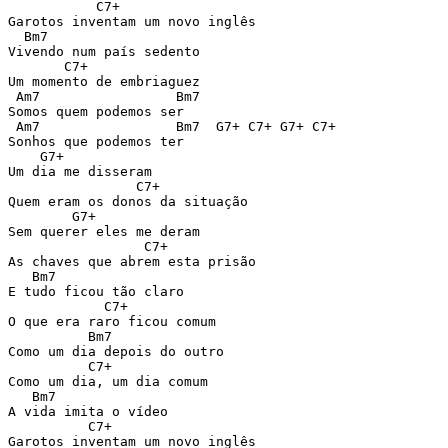
           C7+

Garotos inventam um novo inglês

  Bm7

Vivendo num país sedento

       C7+

Um momento de embriaguez

 Am7                 Bm7

Somos quem podemos ser

 Am7                 Bm7  G7+ C7+ G7+ C7+

Sonhos que podemos ter

    G7+

Um dia me disseram

                C7+

Quem eram os donos da situação

        G7+

Sem querer eles me deram

                 C7+

As chaves que abrem esta prisão

   Bm7

E tudo ficou tão claro

            C7+

O que era raro ficou comum

          Bm7

Como um dia depois do outro

          C7+

Como um dia, um dia comum

   Bm7

A vida imita o vídeo

          C7+

Garotos inventam um novo inglês
