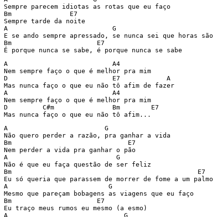
Sempre parecem idiotas as rotas que eu faço

Bm               E7

Sempre tarde da noite

A                           G

E se ando sempre apressado, se nunca sei que horas são

Bm                      E7

A                           A4

Nem sempre faço o que é melhor pra mim

D                           E7            A

Mas nunca faço o que eu não tô afim de fazer

A                           A4

Nem sempre faço o que é melhor pra mim

D         C#m               Bm        E7

A                         G

Não quero perder a razão, pra ganhar a vida

Bm                              E7

Nem perder a vida pra ganhar o pão

A                            G

Não é que eu faça questão de ser feliz

Bm                                                E7

Eu só queria que parassem de morrer de fome a um palmo 
A                          G

Mesmo que pareçam bobagens as viagens que eu faço

Bm                      E7

Eu traço meus rumos eu mesmo (a esmo)

A                              G
