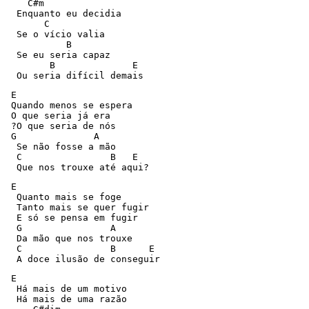
    C#m   

  Enquanto eu decidia

       C

  Se o vício valia

           B

  Se eu seria capaz

        B              E

  Ou seria difícil demais
 E

 Quando menos se espera

 O que seria já era

 ?O que seria de nós

 G              A

  Se não fosse a mão

  C                B   E

  Que nos trouxe até aqui?
 E

  Quanto mais se foge

  Tanto mais se quer fugir

  E só se pensa em fugir

  G                A

  Da mão que nos trouxe

  C                B      E

  A doce ilusão de conseguir
 E

  Há mais de um motivo

  Há mais de uma razão
