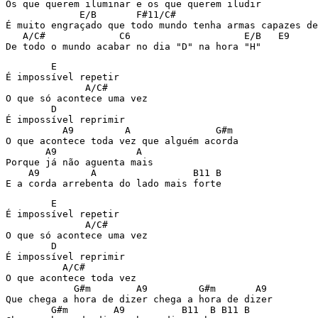
Os que querem iluminar e os que querem iludir

             E/B       F#11/C#

É muito engraçado que todo mundo tenha armas capazes de
   A/C#             C6                    E/B   E9

        E

É impossível repetir

              A/C#

O que só acontece uma vez

        D

É impossível reprimir

          A9         A               G#m

O que acontece toda vez que alguém acorda

       A9              A

Porque já não aguenta mais

    A9         A                 B11 B

        E

É impossível repetir

              A/C#

O que só acontece uma vez

        D

É impossível reprimir

          A/C#

O que acontece toda vez

            G#m        A9         G#m       A9

Que chega a hora de dizer chega a hora de dizer

        G#m        A9          B11  B B11 B  
