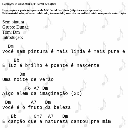
Copyright © 1998-2001 MV Portal de Cifras
Esta página é parte integrante de MV Portal de Cifras (http://www.mvhp.com.br)
Este material não pode ser publicado, transmitido, reescrito ou redistribuído sem prévia autorização.
Sem pintura

Grupo: Dunga

Tom: Dm

Introdução: 
  Dm                                        
Você sem pintura é mais linda é mais pura é 
    Bb

É luz é brilho é poente é nascente
      Dm

Uma noite de verão
        Fo A7 Dm

Algo além da imaginação (2x)
 Dm       A7   Dm

Você é o fruto da beleza
   Bb      Gm7  A7   Dm

É canção que a natureza cantou pra mim