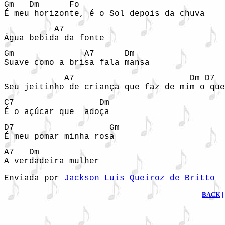
Gm   Dm      Fo

É meu horizonte, é o Sol depois da chuva
          A7

Água bebida da fonte
Gm              A7      Dm

Suave como a brisa fala mansa
            A7                       Dm D7

Seu jeitinho de criança que faz de mim o que
C7                 Dm

É o açúcar que  adoça
D7                   Gm

É meu pomar minha rosa
A7   Dm

Enviada por
Jackson Luis Queiroz de Britto
BACK
|