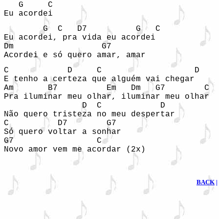
   G     C

Eu acordei 
        G  C   D7          G   C

Eu acordei, pra vida eu acordei

Dm                  G7 

Acordei e só quero amar, amar 
C            D     C                   D

E tenho a certeza que alguém vai chegar 

Am       B7          Em   Dm   G7        C

Pra iluminar meu olhar, iluminar meu olhar 

                D  C            D

Não quero tristeza no meu despertar 

C          D7        G7

Só quero voltar a sonhar 

G7                 C

Novo amor vem me acordar (2x) 
BACK
|