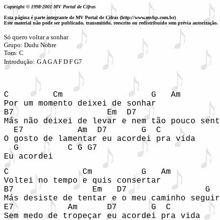
Copyright © 1998-2001 MV Portal de Cifras
Esta página é parte integrante de MV Portal de Cifras (http://www.mvhp.com.br)
Este material não pode ser publicado, transmitido, reescrito ou redistribuído sem prévia autorização.
Só quero voltar a sonhar
Grupo: Dudu Nobre
Tom: C
Introdução:
G A G A F D F G7
C         Cm                  G   Am

Por um momento deixei de sonhar 

B7                   Em  D7                 
Más não deixei de levar e nem tão pouco sent
  E7           Am  D7       G  C       

O gosto de lamentar eu acordei pra vida 

  G          C G G7

Eu acordei 
C               Cm          G   Am

Voltei no tempo e quis consertar 

B7                Em   D7                G  
Más desiste de tentar e o meu caminho seguir
E7           Am      D7       G  C   

Sem medo de tropeçar eu acordei pra vida 
