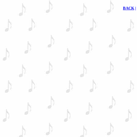
BACK
|