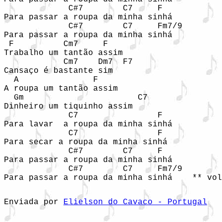
             C#7        C7     F

Para passar a roupa da minha sinhá

             C#7        C7     Fm7/9

Para passar a roupa da minha sinhá

 F          Cm7     F

Trabalho um tantão assim 

            Cm7    Dm7  F7

Cansaço é bastante sim 

  A               F

A roupa um tantão assim 

  Gm                       C7

Dinheiro um tiquinho assim 

             C7                F

Para lavar  a roupa da minha sinhá

             C7                F

Para secar a roupa da minha sinhá

             C#7        C7     F

Para passar a roupa da minha sinhá

             C#7        C7     Fm7/9

Para passar a roupa da minha sinhá    ** vol
Enviada por 
Elielson do Cavaco - Portugal