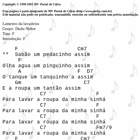
Copyright © 1998-2001 MV Portal de Cifras
Esta página é parte integrante de MV Portal de Cifras (http://www.mvhp.com.br)
Este material não pode ser publicado, transmitido, reescrito ou redistribuído sem prévia autorização.
Lamento da lavadeira
Grupo: Dudu Nobre
Tom: F
Introdução: F
    F                   Cm7

**  Sabão um pedacinho assim 

     F

Olha agua um pinguinho assim 

     A                  F  D7

O tanque um tanquinho a assim

    Gm                    C7

E a roupa um tantão assim 

            C7                F

Para lavar a roupa da minha sinhá

            C7                F

Para lavar a roupa da minha sinhá

            C7                F

Para lavar a roupa da minha sinhá

            C7                Fm7/9

Para lavar a roupa da minha sinhá

    F                    Cm7
