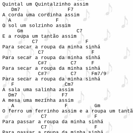
Quintal um Quintalzinho assim 

   Dm7                F7

A corda uma cordinha assim 

  A               F

O sol um solzinho assim 

     Gm                  C7

E a roupa um tantão assim 

          C7                F

Para secar a roupa da minha sinhá

            C7                F

Para secar a roupa da minha sinhá

            C#7        C7     F

Para secar a roupa da minha sinhá

            C#7        C7     Fm7/9

Para secar a roupa da minha sinhá

   F                 Cm7

A sala uma salinha assim 

  Dm7               F7

A mesa uma mezinha assim 

   A                 F         Gm           
O ferro um ferrinho assim e a roupa um tantã
             C7                F

Para passar a roupa da minha sinhá

             C7                F

Para passar a roupa da minha sinhá
