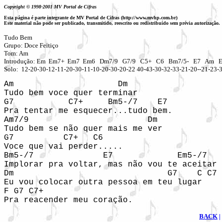
Copyright © 1998-2001 MV Portal de Cifras
Esta página é parte integrante de MV Portal de Cifras (http://www.mvhp.com.br)
Este material não pode ser publicado, transmitido, reescrito ou redistribuído sem prévia autorização.
Tudo Bem

Grupo: Doce Feitiço

Tom: Am

Introdução: Em  Em7+  Em7  Em6   Dm7/9   G7/9   C5+   C6   Bm7/5-   E7   Am   E
Solo:  12-20-30-12-11-20-30-11-10-20-30-20-22 40-43-30-32-33-21-20--21-23-31
Am                     Dm

Tudo bem voce quer terminar

G7           C7+     Bm5-/7    E7

Pra tentar me esquecer...tudo bem.

Am7/9                        Dm

Tudo bem se não quer mais me ver

G7          C7+   C6

Voce que vai perder.....

Bm5-/7              E7             Em5-/7   
Implorar pra voltar, mas não vou te aceitar

Dm                               G7    C C7

Eu vou colocar outra pessoa em teu lugar

F G7 C7+

Pra reacender meu coração.
BACK
|