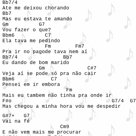
Bb7/4

Ate me deixou chorando

Bb7                 

Mas eu estava te amando

Gm          G7

Vou fazer o que?

Bbm6          C7

Ela tava me pedindo

              Fm        Fm7

Pra ir no pagode tava nem aí

Bb7/4               Bb7

Eu dando de bom marido

            Gm              C#7

Veja aí se pode só pra não cair

Bbm6            C7

Pensei em ir embora

                     Fm

Mais eu tambem não tinha pra onde ir

F#o                                 G7/4  G7

Mas chegou a minha hora vou me despedir
G#7+   G7

Vai na fé

                   Cm9

E não vem mais me procurar
