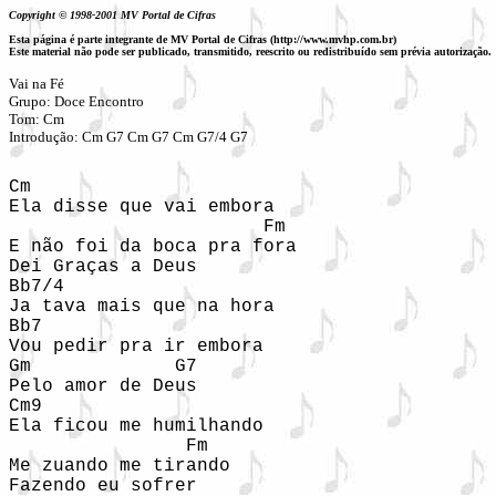
Copyright © 1998-2001 MV Portal de Cifras
Esta página é parte integrante de MV Portal de Cifras (http://www.mvhp.com.br)
Este material não pode ser publicado, transmitido, reescrito ou redistribuído sem prévia autorização.
Vai na Fé

Grupo: Doce Encontro

Tom: Cm

Introdução: Cm G7 Cm G7 Cm G7/4 G7
Cm

Ela disse que vai embora

                       Fm

E não foi da boca pra fora

Dei Graças a Deus

Bb7/4           

Ja tava mais que na hora

Bb7

Vou pedir pra ir embora

Gm             G7

Pelo amor de Deus

Cm9                 

Ela ficou me humilhando

                Fm

Me zuando me tirando

Fazendo eu sofrer
