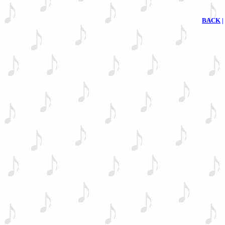
BACK
|