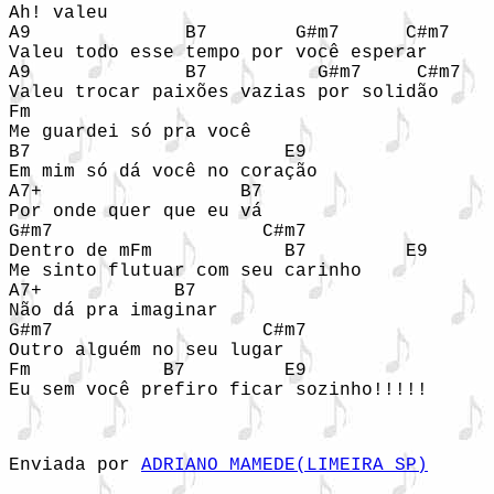
Ah! valeu

A9              B7        G#m7      C#m7

Valeu todo esse tempo por você esperar

A9              B7          G#m7     C#m7

Valeu trocar paixões vazias por solidão

Fm

Me guardei só pra você

B7                       E9

Em mim só dá você no coração

A7+                  B7

Por onde quer que eu vá

G#m7                   C#m7

Dentro de mFm            B7         E9

Me sinto flutuar com seu carinho

A7+            B7

Não dá pra imaginar

G#m7                   C#m7

Outro alguém no seu lugar

Fm            B7         E9

Eu sem você prefiro ficar sozinho!!!!!
Enviada por 
ADRIANO MAMEDE(LIMEIRA SP)