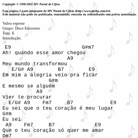
Copyright © 1998-2001 MV Portal de Cifras
Esta página é parte integrante de MV Portal de Cifras (http://www.mvhp.com.br)
Este material não pode ser publicado, transmitido, reescrito ou redistribuído sem prévia autorização.
Valeu esperar

Grupo: Doce Encontro

Tom: E

Introdução: 
E9                       G#m7

Ah! quando esse amor chegou

                     A9             

Meu mundo transformou

   E/G# A9        B7        E9

Em mim a alegria veio pra ficar

               G#m

E mesmo se alguém

           A9

Vier te procurar

  E/G# A9    Fm7     B7            E9

Eu sei que o teu coração é meu lugar

G#m

Eu sei

 A9    Fm7     B7             E9

Que o teu coração só quer me amar

Dm7  
