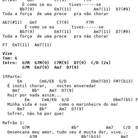
        É como se eu       tives------se

       Bb7(9)        Em7(11)         Am7(11)  D7(#9)

Toda a força  de uma prece   pra não chorar
Ab7(#11)   Gm7        C7(9)       F7M

         É como se eu       tives------se

       Bb7(9)        Em7(11)         Am7(11)  D7(#9)

Toda a força  de uma prece   pra não chorar
F7  Em7(11)  Am7(11)
Vive

Tom: G

Intro:  G7M  G7M(9)  C7M(9)  D7(9)  C/D (2x)

1ªParte:

      Em       Cm6/Eb  G/D          Dbm7(b5) F#7(b13)

  É inútil chorar,    noites enveredar

    Bm7     Bb°    Am7  D7(9)

  Ruir por nada assim...

         Em     Cm6/Eb  G/D                  Dbm7(b5) F
  Minha vida é sua     como o marinheiro do mar

      Bm7      Bb°     Am7  D7(9)

  Sofrer, não há por que!

Refrão 1:

        G7M                 Bb°           Am7    C/D  D
  Desencana meu amor, tudo seu é muita dor, vive...

           G7M                  Bb°(b13)        Am7    