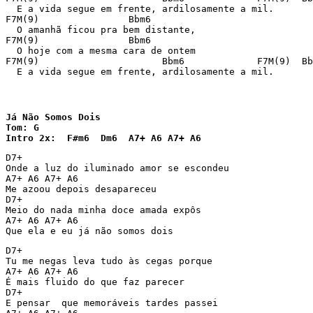
  E a vida segue em frente, ardilosamente a mil.

F7M(9)                Bbm6

  O amanhã ficou pra bem distante,

F7M(9)                Bbm6

  O hoje com a mesma cara de ontem

F7M(9)                      Bbm6             F7M(9)  Bb
  E a vida segue em frente, ardilosamente a mil.
Já Não Somos Dois

Tom: G

Intro 2x:  F#m6  Dm6  A7+ A6 A7+ A6
D7+

Onde a luz do iluminado amor se escondeu

A7+ A6 A7+ A6

Me azoou depois desapareceu

D7+

Meio do nada minha doce amada expôs

A7+ A6 A7+ A6

Que ela e eu já não somos dois
D7+

Tu me negas leva tudo às cegas porque

A7+ A6 A7+ A6

É mais fluido do que faz parecer

D7+

E pensar  que memoráveis tardes passei
