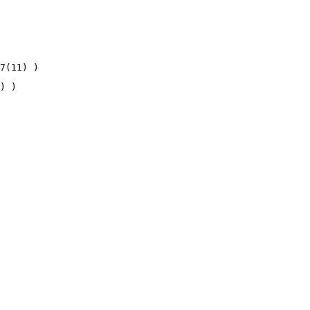
7(11) )
) )