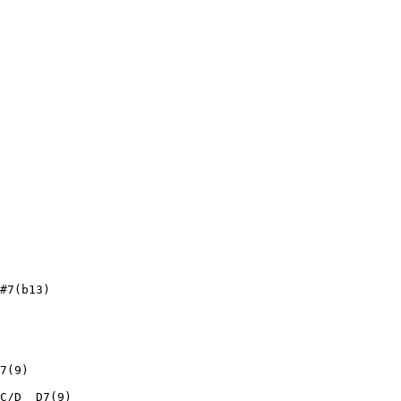
#7(b13)

7(9)

C/D  D7(9)
