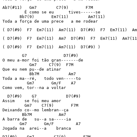
Ab7(#11)   Gm7        C7(9)       F7M

         É como se eu      tives------se

       Bb7(9)       Em7(11)        Am7(11)

Toda a força de uma prece   a me rodear
( D7(#9)  F7  Em7(11)  Am7(11)  D7(#9)  F7  Em7(11)  Am
( D7(#9)  F7  Em7(11)  Am7  D7(#9)  F7  Em7(11)  Am7(11
( D7(#9)  F7  Em7(11)  Am7(11)  D7(#9) )
        G7               D7(#9)

O meu a-mor foi tão gran-------de

           Gm7     C7(9)  F7M

Que eu nem pu--de atinar

           Bb7M            Am7

Toda a ma--ré,   todo ven-----to

          Gm7       Gm/F    A7

Como vem, tor--na a voltar
  D7(#9)    G7            D7(#9)

Assim    se foi meu amor

         Gm7    C7(9)       F7M

Deixando co--mo lembran--ça

        Bb7M           Am7

A barra de   su--a sa-----ia

       Gm7       Gm/F         A7

Jogada na  arei--a    branca
D7(#9)    Gm7        C7(9)       F7M
