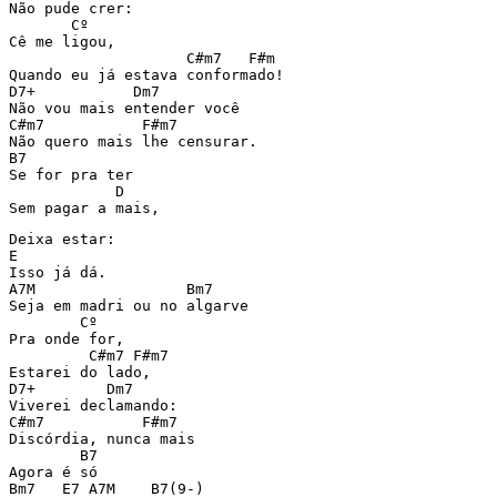
Não pude crer:

       Cº

Cê me ligou,

                    C#m7   F#m

Quando eu já estava conformado!

D7+           Dm7

Não vou mais entender você

C#m7           F#m7

Não quero mais lhe censurar.

B7

Se for pra ter

            D

Sem pagar a mais,
Deixa estar:

E

Isso já dá.

A7M                 Bm7

Seja em madri ou no algarve

        Cº

Pra onde for,

         C#m7 F#m7

Estarei do lado,

D7+        Dm7

Viverei declamando:

C#m7           F#m7

Discórdia, nunca mais

        B7

Agora é só

Bm7   E7 A7M    B7(9-)
