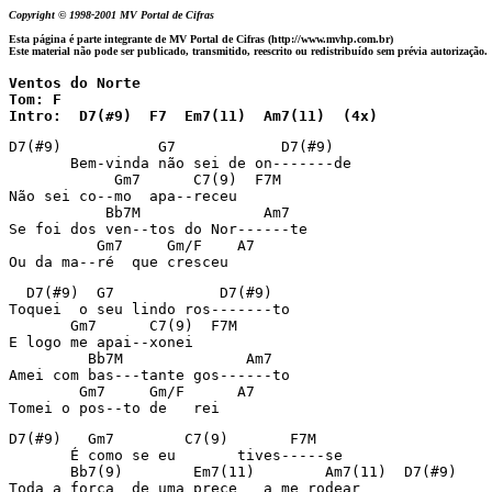
Copyright © 1998-2001 MV Portal de Cifras
Esta página é parte integrante de MV Portal de Cifras (http://www.mvhp.com.br)
Este material não pode ser publicado, transmitido, reescrito ou redistribuído sem prévia autorização.
Ventos do Norte

Tom: F

Intro:  D7(#9)  F7  Em7(11)  Am7(11)  (4x)
D7(#9)           G7            D7(#9)

       Bem-vinda não sei de on-------de

            Gm7      C7(9)  F7M

Não sei co--mo  apa--receu

           Bb7M              Am7

Se foi dos ven--tos do Nor------te

          Gm7     Gm/F    A7

Ou da ma--ré  que cresceu
  D7(#9)  G7            D7(#9)

Toquei  o seu lindo ros-------to

       Gm7      C7(9)  F7M

E logo me apai--xonei

         Bb7M              Am7

Amei com bas---tante gos------to

        Gm7     Gm/F      A7

Tomei o pos--to de   rei
D7(#9)   Gm7        C7(9)       F7M

       É como se eu       tives-----se

       Bb7(9)        Em7(11)        Am7(11)  D7(#9)

Toda a força  de uma prece   a me rodear