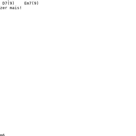
 D7(9)    Em7(9)

zer mais!

m6
