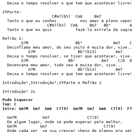
  Deixa o tempo resolver o que tem que acontecer livre!

2ªParte:

                     C#m7(b5)  Cm6     Bm7             
  Tanto o que eu sonhei          nos amar à pleno vapor

                   C#m7(b5)  Cm6     Bm7   Bb°        A
  Tanto o que eu quis          fazê-la estrela da sagra
Refrão 2:

        G7M                    Bb°             Am7    C
  Desinflama meu amor, do seu jeito é muita dor, vive..
           G7M                  Bb°(b13)        Am7    
  Deixa o tempo resolver, se tiver que acontecer, vive.

        G7M                 Bb°           Am7    C/D  D
  Desencana meu amor, tudo seu é muita dor, vive...

           G7M                  Bb°(b13)        Am7    
  Deixa o tempo resolver o que tem que acontecer livre!

Introdução¹,Introdução²,2ªParte e Refrão 2

Pode Esquecer

Tom: C

Intro: Gm7M  Gm7  Gm6  C7(9)  Gm7M  Gm7  Gm6  C7(9)  F7
  Gm7M           Gm7                C7(9)

  Em algum lugar, onde se pode esperar pelo melhor,

  Gm7M          Gm7                        C7(9)

  Onde cada ser  se viu crescer cheio de planos pra ser