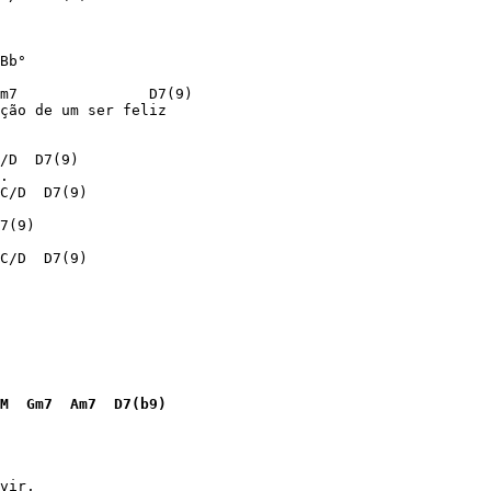
Bb°

m7               D7(9)

ção de um ser feliz

/D  D7(9)

.

C/D  D7(9)

7(9)

C/D  D7(9)

M  Gm7  Am7  D7(b9)
vir,
