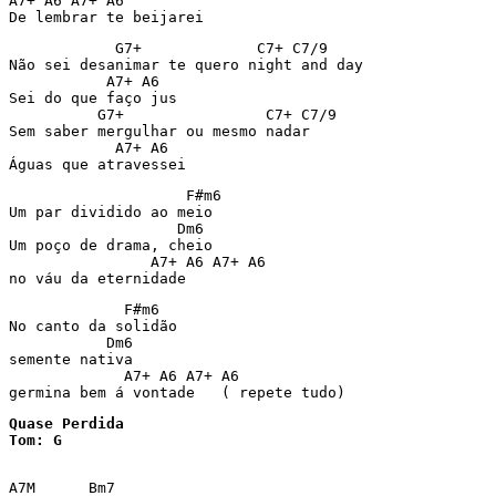
A7+ A6 A7+ A6

            G7+             C7+ C7/9

Não sei desanimar te quero night and day

           A7+ A6

Sei do que faço jus

          G7+                C7+ C7/9

Sem saber mergulhar ou mesmo nadar

            A7+ A6

                    F#m6

Um par dividido ao meio

                   Dm6

Um poço de drama, cheio

                A7+ A6 A7+ A6

no váu da eternidade
             F#m6

No canto da solidão

           Dm6

semente nativa

             A7+ A6 A7+ A6

germina bem á vontade   ( repete tudo)
Quase Perdida

Tom: G
A7M      Bm7
