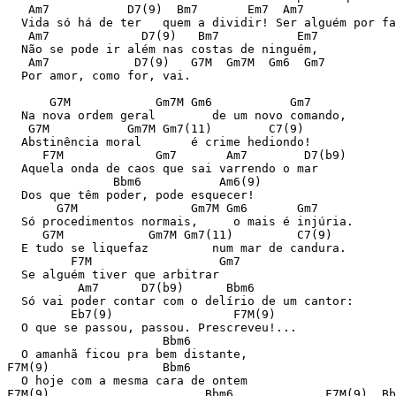
   Am7           D7(9)  Bm7       Em7  Am7             
  Vida só há de ter   quem a dividir! Ser alguém por fa
   Am7             D7(9)   Bm7           Em7

  Não se pode ir além nas costas de ninguém,

   Am7            D7(9)   G7M  Gm7M  Gm6  Gm7

  Por amor, como for, vai.

      G7M            Gm7M Gm6           Gm7

  Na nova ordem geral        de um novo comando,

   G7M           Gm7M Gm7(11)        C7(9)

  Abstinência moral       é crime hediondo!

     F7M             Gm7       Am7        D7(b9)

  Aquela onda de caos que sai varrendo o mar

               Bbm6           Am6(9)

  Dos que têm poder, pode esquecer!

       G7M                Gm7M Gm6       Gm7

  Só procedimentos normais,     o mais é injúria.

     G7M            Gm7M Gm7(11)         C7(9)

  E tudo se liquefaz         num mar de candura.

         F7M                  Gm7

  Se alguém tiver que arbitrar

          Am7      D7(b9)      Bbm6

  Só vai poder contar com o delírio de um cantor:

         Eb7(9)                 F7M(9)

  O que se passou, passou. Prescreveu!...

                      Bbm6

  O amanhã ficou pra bem distante,

F7M(9)                Bbm6

  O hoje com a mesma cara de ontem

F7M(9)                      Bbm6             F7M(9)  Bb