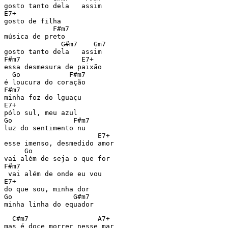
gosto tanto dela   assim

E7+

gosto de filha

            F#m7

música de preto

              G#m7    Gm7

gosto tanto dela   assim

F#m7               E7+

essa desmesura de paixão

  Go            F#m7

é loucura do coração

F#m7

minha foz do lguaçu

E7+

pólo sul, meu azul

Go               F#m7

luz do sentimento nu

                       E7+

esse imenso, desmedido amor

     Go

vai além de seja o que for

F#m7

 vai além de onde eu vou

E7+

do que sou, minha dor

Go               G#m7

minha linha do equador
  C#m7                 A7+

mas é doce morrer nesse mar
