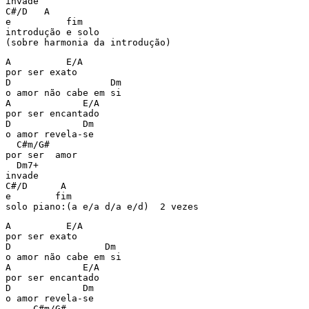
invade

C#/D   A

e          fim

introdução e solo

(sobre harmonia da introdução)
A          E/A

por ser exato

D                  Dm

o amor não cabe em si

A             E/A

por ser encantado

D             Dm

o amor revela-se

  C#m/G#

por ser  amor

  Dm7+

invade

C#/D      A

e        fim

solo piano:(a e/a d/a e/d)  2 vezes
A          E/A

por ser exato

D                 Dm

o amor não cabe em si

A             E/A

por ser encantado

D             Dm

o amor revela-se

     C#m/G#
