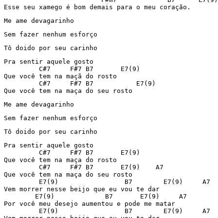
Esse seu xamego é bom demais para o meu coração.
Me ame devagarinho
Sem fazer nenhum esforço
Tô doido por seu carinho
Pra sentir aquele gosto

         C#7     F#7 B7       E7(9)

Que você tem na maçã do rosto

         C#7     F#7 B7           E7(9)

Que você tem na maça do seu rosto
Me ame devagarinho
Sem fazer nenhum esforço
Tô doido por seu carinho
Pra sentir aquele gosto

         C#7     F#7 B7       E7(9)

Que você tem na maça do rosto

         C#7     F#7 B7       E7(9)    A7

Que você tem na maça do seu rosto

         E7(9)                 B7        E7(9)     A7

Vem morrer nesse beijo que eu vou te dar

        E7(9)             B7       E7(9)     A7

Por você meu desejo aumentou e pode me matar

         E7(9)                 B7        E7(9)     A7
