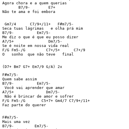
Agora chora e a quem querias

       B7/9-        E7+

Não te ama e foi embora

 Gm7/4      C7/9+/11+   F#m7/5-

Seca tuas lágrimas   e olha prá mim

B7/9-          Em7/5-

Me diz o que é que eu posso dizer

A7/5+               Dm7/5-

Se é noite em nossa vida real

F/G Fm5-/G         C7+/5+      C7+/9

O   sonho  que não teve   final

(D7+ Bm7 G7+ Em7/9 G/A) 2x
F#m7/5-

Quem sabe assim

B7/9-          Em7/5-

 Você vai aprender que amar

A7/5+              Dm7/5-

 Não é brincar de amor e sofrer

F/G Fm5-/G       C5+7+ Gm4/7 C7/9+/11+

Faz parte do querer

F#m7/5-

Mais uma vez

B7/9-         Em7/5-
