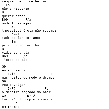
sempre que tu me beijas

  Em

não é histeria

B

querer estar

Bb9         F/a

onde tu estejas

    Bb5-

lmpossível é ela não sucumbir

     Am7+

tudo se faz por amor

     Em

princesa se humilha

B

vidas se anula

Bb9       F/a

flores se dão
G9

eu vou seguir

   D/f#                 Fo

nas noites de medo e dramas

G9

vou cavalgar

   D/F#               Fo

o monstro sagrado do amor

G9           D/f#

lnsaciável sempre a correr

      Fo

em chamas
