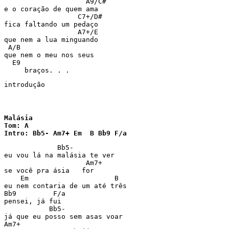
                    A9/C#

e o coração de quem ama

                  C7+/D#

fica faltando um pedaço

                  A7+/E

que nem a lua minguando

 A/B

que nem o meu nos seus

  E9

     braços. . .    
introdução
Malásia

Tom: A

Intro: Bb5- Am7+ Em  B Bb9 F/a
             Bb5-

eu vou lá na malásia te ver

                    Am7+

se você pra ásia   for

    Em                     B

eu nem contaria de um até três

Bb9         F/a

pensei, já fui

           Bb5-

já que eu posso sem asas voar

Am7+
