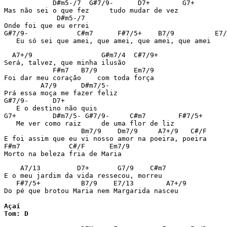
            D#m5-/7  G#7/9-      D7+        G7+

Mas não sei o que fez     tudo mudar de vez

             D#m5-/7

Onde foi que eu errei

G#7/9-            C#m7      F#7/5+    B7/9          E7/
   Eu só sei que amei, que amei, que amei, que amei
  A7+/9                 G#m7/4  C#7/9+

Será, talvez, que minha ilusão

            F#m7   B7/9         Em7/9

Foi dar meu coração    com toda força

         A7/9      D#m7/5-

Prá essa moça me fazer feliz

G#7/9-      D7+

   E o destino não quis

G7+         D#m7/5- G#7/9-     C#m7        F#7/5+

   Me ver como raiz     de uma flor de liz

                   Bm7/9    Dm7/9     A7+/9   C#/F

E foi assim que eu vi nosso amor na poeira, poeira

F#m7            C#/F      Em7/9

Morto na beleza fria de Maria
    A7/13         D7+       G7/9    C#m7

E o meu jardim da vida ressecou, morreu

   F#7/5+          B7/9    E7/13        A7+/9

Do pé que brotou Maria nem Margarida nasceu

Açaí

Tom: D 