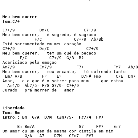
Meu bem querer

Tom:C7
C7+/9          Dm/C              C7+/9

Meu bem querer,   é segredo, é sagrado

             F/C             C7+/9  Ab/Bb

Está sacramentado em meu coração

C7+/9          Dm/C               C7+/9

Meu bem querer,   tem um quê de pecado

       F/C         C7+/9  G/B  Bº

Acariciado pela emoção

Am7/9          Em7/9          F7+            Fm7   Ab/B
Meu bem querer,   meu encanto,   tô sofrendo tanto

 Em7 A/B        Fº    Eº        D/F# Fm6      C/E  Dm7 
Amor,   e o que é o sofrer para mim     que estou

  Am4/D  Ab7/5- F/G G7/9- C7+/9

Jurado   prá morrer de   amor
Liberdade

Tom: Bm

Intro.: Bm  G/A  D7M  C#m7/5-  F#7/4  F#7 
      Bm Bm/A                  G7     F#7    Em7 

Um amor ou um gen da mesma cor cintila em mim 

         G/A   A7    D7M   C#m7   F#7 
