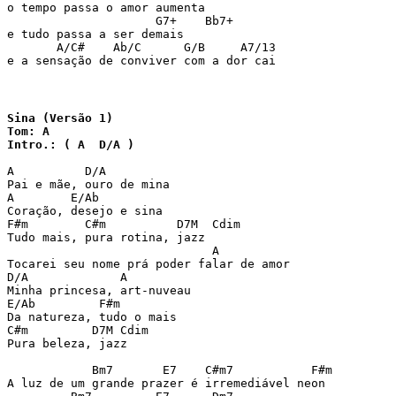
o tempo passa o amor aumenta

                     G7+    Bb7+

e tudo passa a ser demais

       A/C#    Ab/C      G/B     A7/13

e a sensação de conviver com a dor cai
Sina (Versão 1)

Tom: A

A          D/A 

Pai e mãe, ouro de mina 

A        E/Ab 

Coração, desejo e sina 

F#m        C#m          D7M  Cdim 

Tudo mais, pura rotina, jazz 

                             A 

Tocarei seu nome prá poder falar de amor 

D/A             A 

Minha princesa, art-nuveau 

E/Ab         F#m 

Da natureza, tudo o mais 

C#m         D7M Cdim 

Pura beleza, jazz 

            Bm7       E7    C#m7           F#m 

A luz de um grande prazer é irremediável neon 
