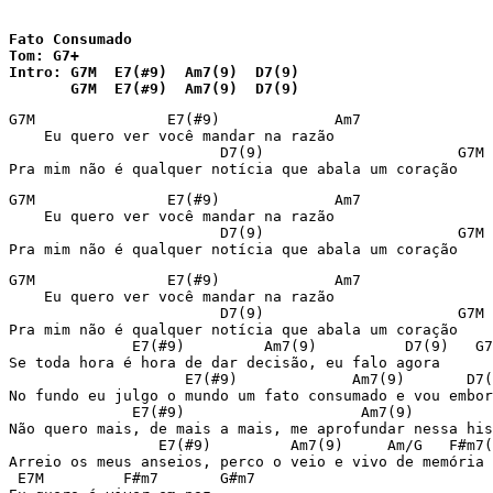
Fato Consumado

Tom: G7+

Intro: G7M  E7(#9)  Am7(9)  D7(9)

       G7M  E7(#9)  Am7(9)  D7(9)
G7M               E7(#9)             Am7

    Eu quero ver você mandar na razão

                        D7(9)                      G7M

Pra mim não é qualquer notícia que abala um coração
G7M               E7(#9)             Am7

    Eu quero ver você mandar na razão

                        D7(9)                      G7M

Pra mim não é qualquer notícia que abala um coração
G7M               E7(#9)             Am7

    Eu quero ver você mandar na razão

                        D7(9)                      G7M

Pra mim não é qualquer notícia que abala um coração

              E7(#9)         Am7(9)          D7(9)   G7
Se toda hora é hora de dar decisão, eu falo agora

                    E7(#9)             Am7(9)       D7(
No fundo eu julgo o mundo um fato consumado e vou embor
              E7(#9)                    Am7(9)         
Não quero mais, de mais a mais, me aprofundar nessa his
                 E7(#9)         Am7(9)     Am/G   F#m7(
Arreio os meus anseios, perco o veio e vivo de memória

 E7M         F#m7       G#m7
