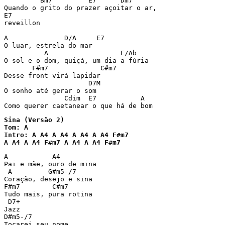
         Bm7         E7      Dm7 

Quando o grito do prazer açoitar o ar, 

E7 

reveillon 

A              D/A     E7 

O luar, estrela do mar 

          A                  E/Ab 

O sol e o dom, quiçá, um dia a fúria 

       F#m7             C#m7 

Desse front virá lapidar 

                     D7M 

O sonho até gerar o som 

               Cdim  E7           A 

Sina (Versão 2)

Tom: A

Intro: A A4 A A4 A A4 A A4 F#m7

A A4 A A4 F#m7 A A4 A A4 F#m7
A           A4

Pai e mãe, ouro de mina 

 A         G#m5-/7

Coração, desejo e sina 

F#m7        C#m7

Tudo mais, pura rotina

 D7+

Jazz

D#m5-/7

Tocarei seu nome 
