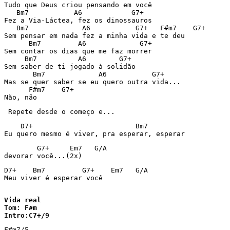
Tudo que Deus criou pensando em você

   Bm7           A6            G7+

Fez a Via-Láctea, fez os dinossauros

   Bm7             A6           G7+   F#m7    G7+

Sem pensar em nada fez a minha vida e te deu

      Bm7         A6             G7+

Sem contar os dias que me faz morrer

     Bm7          A6        G7+

Sem saber de ti jogado à solidão

       Bm7             A6           G7+ 

Mas se quer saber se eu quero outra vida... 

      F#m7    G7+

Não, não
 Repete desde o começo e...
    D7+                         Bm7             

Eu quero mesmo é viver, pra esperar, esperar
        G7+     Em7   G/A

devorar você...(2x)
D7+    Bm7         G7+    Em7   G/A

Meu viver é esperar você

Vida real

Tom: F#m

Intro:C7+/9
F#m7/5-
