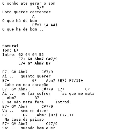
O sonho até gerar o som

               D/E

Como querer caetanear

             A

O que há de bom

             F#m7 (A A4)

O que há de bom...
Samurai

Tom: E7

Intro: 62 64 64 52 

       E7+ Gº Abm7 C#7/9 

       E7+ Gº Abm7 B7 
E7+ Gº Abm7      C#7/9 

Ai...   quanto querer 

E7+          Gº    Abm7 (B7) F7/11+ 

 Cabe em meu coração 

E7+ Gº Abm7      C#7/9  E7+         Gº 

Ai...   me faz sofrer    faz que me mata 

  Abm7        B7 

E se não mata fere     Introd. 

E7+ Gº Abm7      C#7/9 

Vai...  sem me dizer 

E7+      Gº    Abm7 (B7) F7/11+ 

 Na casa da paixão 

E7+ Gº Abm7        C#7/9 

Sai...  quando bem quer 
