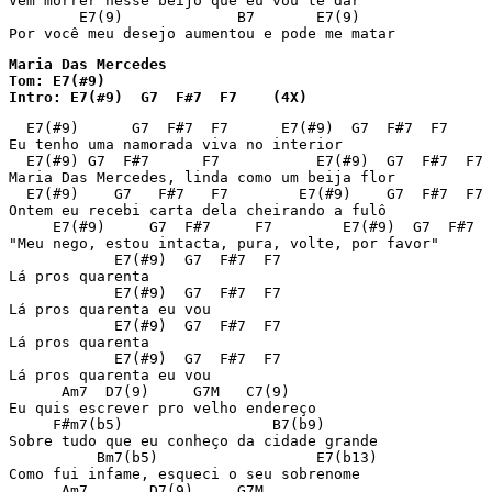
Vem morrer nesse beijo que eu vou te dar

        E7(9)             B7       E7(9)

Maria Das Mercedes

Tom: E7(#9)

Intro: E7(#9)  G7  F#7  F7    (4X)
  E7(#9)      G7  F#7  F7      E7(#9)  G7  F#7  F7

Eu tenho uma namorada viva no interior

  E7(#9) G7  F#7      F7           E7(#9)  G7  F#7  F7

Maria Das Mercedes, linda como um beija flor

  E7(#9)    G7   F#7   F7        E7(#9)    G7  F#7  F7

Ontem eu recebi carta dela cheirando a fulô

     E7(#9)     G7  F#7     F7        E7(#9)  G7  F#7  
"Meu nego, estou intacta, pura, volte, por favor"

            E7(#9)  G7  F#7  F7

Lá pros quarenta

            E7(#9)  G7  F#7  F7

Lá pros quarenta eu vou

            E7(#9)  G7  F#7  F7

Lá pros quarenta

            E7(#9)  G7  F#7  F7

Lá pros quarenta eu vou

      Am7  D7(9)     G7M   C7(9)

Eu quis escrever pro velho endereço

     F#m7(b5)                 B7(b9)

Sobre tudo que eu conheço da cidade grande

          Bm7(b5)                  E7(b13)

Como fui infame, esqueci o seu sobrenome

      Am7       D7(9)     G7M
