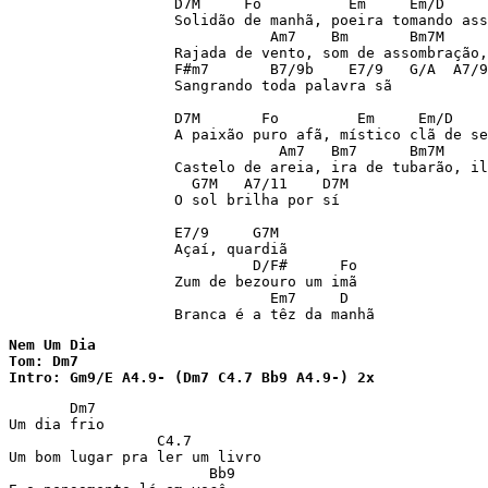
                   D7M     Fo          Em     Em/D     
                   Solidão de manhã, poeira tomando ass
                              Am7    Bm       Bm7M     
                   Rajada de vento, som de assombração,
                   F#m7       B7/9b    E7/9   G/A  A7/9
                   Sangrando toda palavra sã 

                   D7M       Fo         Em     Em/D    
                   A paixão puro afã, místico clã de se
                               Am7   Bm7      Bm7M     
                   Castelo de areia, ira de tubarão, il
                     G7M   A7/11    D7M 

                   O sol brilha por sí 

                   E7/9     G7M 

                   Açaí, quardiã 

                            D/F#      Fo 

                   Zum de bezouro um imã 

                              Em7     D 

Nem Um Dia

Tom: Dm7

Intro: Gm9/E A4.9- (Dm7 C4.7 Bb9 A4.9-) 2x 
       Dm7

Um dia frio 

                 C4.7

Um bom lugar pra ler um livro 

                       Bb9
