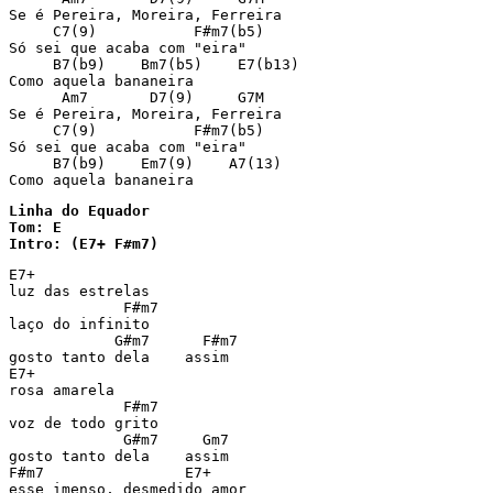
Se é Pereira, Moreira, Ferreira

     C7(9)           F#m7(b5)

Só sei que acaba com "eira"

     B7(b9)    Bm7(b5)    E7(b13)

Como aquela bananeira

      Am7       D7(9)     G7M

Se é Pereira, Moreira, Ferreira

     C7(9)           F#m7(b5)

Só sei que acaba com "eira"

     B7(b9)    Em7(9)    A7(13)

Como aquela bananeira
Linha do Equador

Tom: E

Intro: (E7+ F#m7)
E7+

luz das estrelas

             F#m7

laço do infinito

            G#m7      F#m7

gosto tanto dela    assim

E7+

rosa amarela

             F#m7

voz de todo grito

             G#m7     Gm7

gosto tanto dela    assim

F#m7                E7+

esse imenso, desmedido amor
