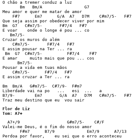
O chão a tremer conduz a luz 

       Bm   Bm/A                 G7 

Meu amor e quer me matar de amor 

    F#7      Em7      G/A  A7   D7M    C#m7/5-   F#7 

Que seja assim por obedecer viver por mim 

Bm  G7   C#m7/5-       F#7/4   F#7 

E voar    onde o longe é pou ... co 

   Bm7/5- 

Cruzar os muros do além 

    C#m7/5-       F#7/4   F#7 

E assim pousar na Ter ... ra 

 Bm  G7  C#m7/5-          F#7/4    F#7 

E amar     muito mais que pou ... cos 

      Bm7/5- 

Pousar a vida em tuas mãos 

    C#m7/5-      F#7/4   F#7 

E assim cruzar a Ter ... ra 

Bm  Bm/A   G#m7/5-  C#7/9-  F#m7 

Liberdade vai na po   ...   esi  ...   a 

B7/9-        Em7       G/A  A7   D7M   C#m7/5-   F#7 

Flor de Liz

Tom: A7+
  A7+/9                   G#m7/5-    C#/F

Valei-me Deus, é o fim do nosso amor

       F#m7      B7/9             Em7/9      A7/13

Perdoa por favor,    eu sei que o erro aconteceu
