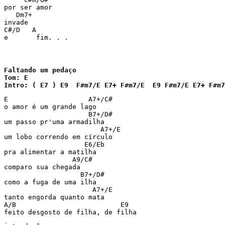
por ser amor

   Dm7+

invade

C#/D   A

e       fim. . .
Faltando um pedaço

Tom: E

Intro: ( E7 ) E9  F#m7/E E7+ F#m7/E  E9 F#m7/E E7+ F#m7
E                    A7+/C#

o amor é um grande lago

                     B7+/D#

um passo pr'uma armadilha

                        A7+/E

um lobo correndo em círculo

                    E6/Eb

pra alimentar a matilha

                 A9/C#

comparo sua chegada

                   B7+/D#

como a fuga de uma ilha

                      A7+/E

tanto engorda quanto mata

A/B                          E9
