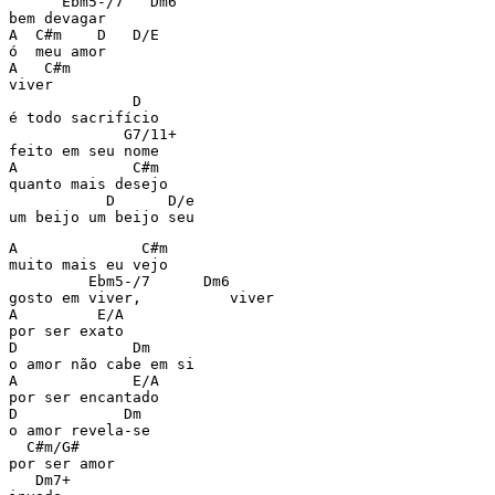
      Ebm5-/7   Dm6

bem devagar

A  C#m    D   D/E

ó  meu amor

A   C#m

viver

              D

é todo sacrifício 

             G7/11+

feito em seu nome

A             C#m

quanto mais desejo

           D      D/e

um beijo um beijo seu 
A              C#m

muito mais eu vejo

         Ebm5-/7      Dm6

gosto em viver,          viver

A         E/A

por ser exato

D             Dm

o amor não cabe em si

A             E/A

por ser encantado

D            Dm

o amor revela-se

  C#m/G#

por ser amor

   Dm7+
