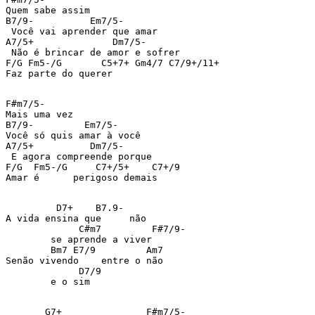
Quem sabe assim

B7/9-          Em7/5-

 Você vai aprender que amar

A7/5+              Dm7/5-

 Não é brincar de amor e sofrer

F/G Fm5-/G       C5+7+ Gm4/7 C7/9+/11+

Faz parte do querer

F#m7/5-

Mais uma vez

B7/9-         Em7/5-

Você só quis amar à você

A7/5+          Dm7/5-

 E agora compreende porque

F/G  Fm5-/G     C7+/5+    C7+/9

Amar é      perigoso demais

         D7+    B7.9-

A vida ensina que     não

	     C#m7         F#7/9-

	se aprende a viver

        Bm7 E7/9         Am7

Senão vivendo    entre o não

	     D7/9

	e o sim

       G7+               F#m7/5-
