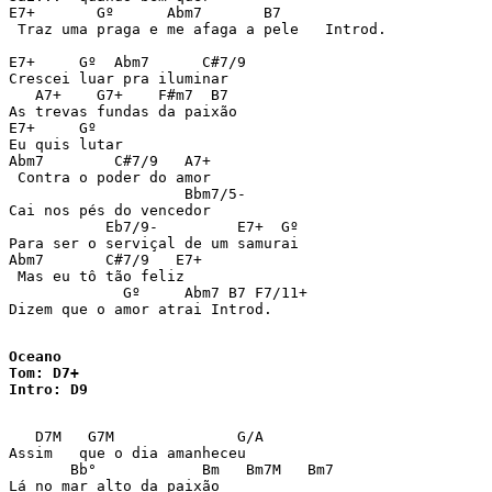
E7+       Gº      Abm7       B7 

 Traz uma praga e me afaga a pele   Introd. 

E7+     Gº  Abm7      C#7/9 

Crescei luar pra iluminar 

   A7+    G7+    F#m7  B7 

As trevas fundas da paixão 

E7+     Gº 

Eu quis lutar 

Abm7        C#7/9   A7+ 

 Contra o poder do amor 

                    Bbm7/5- 

Cai nos pés do vencedor 

           Eb7/9-         E7+  Gº 

Para ser o serviçal de um samurai 

Abm7       C#7/9   E7+ 

 Mas eu tô tão feliz 

             Gº     Abm7 B7 F7/11+ 

Dizem que o amor atrai Introd. 

Oceano

Tom: D7+     

Intro: D9   
   D7M   G7M              G/A 

Assim   que o dia amanheceu 

       Bb°            Bm   Bm7M   Bm7 

Lá no mar alto da paixão 
