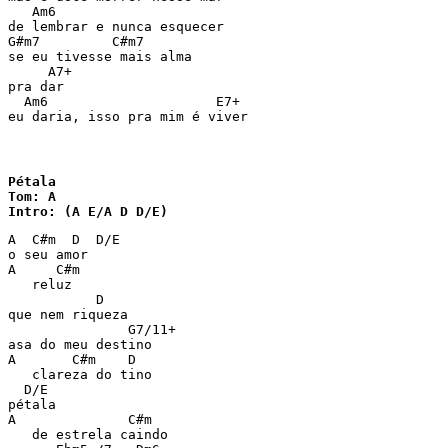
   Am6

de lembrar e nunca esquecer

G#m7         C#m7

se eu tivesse mais alma

     A7+

pra dar

  Am6                     E7+ 

Pétala

Tom: A

Intro: (A E/A D D/E)
A  C#m  D  D/E

o seu amor

A     C#m

   reluz

           D

que nem riqueza

               G7/11+

asa do meu destino

A       C#m    D

   clareza do tino

  D/E

pétala

A              C#m

   de estrela caindo
