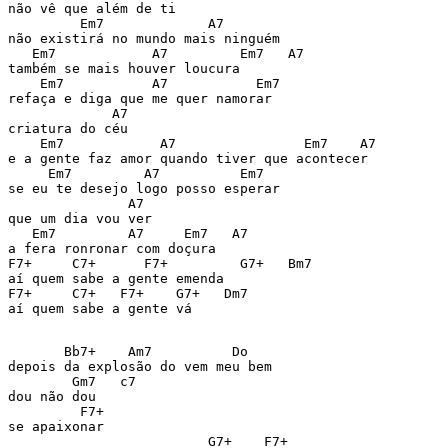
não vê que além de ti

         Em7             A7

não existirá no mundo mais ninguém

   Em7            A7         Em7   A7

também se mais houver loucura

    Em7           A7           Em7

refaça e diga que me quer namorar

             A7

criatura do céu

    Em7            A7                Em7    A7

e a gente faz amor quando tiver que acontecer

     Em7         A7          Em7

se eu te desejo logo posso esperar

               A7

que um dia vou ver

   Em7         A7     Em7   A7

a fera ronronar com doçura

F7+     C7+      F7+         G7+   Bm7

aí quem sabe a gente emenda

F7+     C7+   F7+    G7+   Dm7

aí quem sabe a gente vá

       Bb7+    Am7          Do

depois da explosão do vem meu bem

        Gm7   c7

dou não dou

         F7+

se apaixonar

                         G7+    F7+
