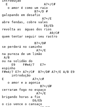
introdução

  E                   A7+/C#

   o amor é como um raio

                 B7+/D #

galopando em desafio

                     A7+/E

abre fendas, cobre vales

                      E6/Eb

revolta as  águas dos rios

                         A9/C#

quem tentar seguir seu rastro
                 B7+/D#

se perderá no caminho

                  A7+/E

na pureza de um limão

 A/B

ou na solidão do

     E9    F#m4/7   E7+

espinho

F#m4/7 E7+ A7+/C#  B7+/D# A7+/E A/B E9

     introdução

E               A7+/c#

   o amor e a agonia

                    B7+/d#

cerraram fogo no espaço

                  A7+/E

brigando horas a fio

                E6/Eb

o cio vence o cansaço
