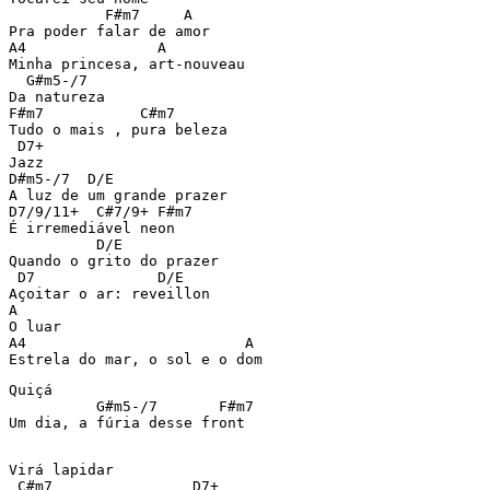
           F#m7     A

Pra poder falar de amor

A4               A

Minha princesa, art-nouveau

  G#m5-/7

Da natureza 

F#m7           C#m7

Tudo o mais , pura beleza 

 D7+

Jazz

D#m5-/7  D/E

A luz de um grande prazer

D7/9/11+  C#7/9+ F#m7

É irremediável neon

          D/E

Quando o grito do prazer

 D7              D/E

Açoitar o ar: reveillon

A

O luar 

A4                         A

Estrela do mar, o sol e o dom
Quiçá 

          G#m5-/7       F#m7

Um dia, a fúria desse front

Virá lapidar 

 C#m7                D7+
