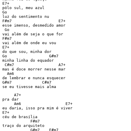
E7+

pólo sul, meu azul

Go

luz do sentimento nu

F#m7                    E7+

esse imenso, desmedido amor

 Go

vai além de seja o que for

F#m7

vai além de onde eu vou

E7+

do que sou, minha dor

Go                  G#m7

minha linha do equador

 C#m7                   A7+

mas é doce morrer nesse mar

  Am6

de lembrar e nunca esquecer

G#m7             C#m7

se eu tivesse mais alma
     A7+

pra dar

     Am6                   E7+

eu daria, isso pra mim é viver

E7+

céu de brasília

            F#m7

traço do arquiteto

            G#m7    F#m7
