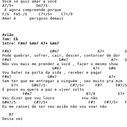
Você só quis amar à você

A7/5+          Dm7/5-

 E agora compreende porque

F/G  Fm5-/G     C7+/5+    C7+/9

Amar é      perigoso demais

Avião

Tom: Eb 

Intro: F#m7 G#m7 A7+ G#m7 
F#m7                 G#m7                 A7+         G
Pode quebrar, sofrer, cair, descer, contorcer de dor

F#m7                     G#m7                   A7+   G
Não vou mais me prender a você , fazer o mesmo show

                      G#m7              A7+    G#m

Vou bater na porta da vida , receber e pagar

F#m7                G#m7                       A7+     
Sem ter que me entregar a ninguém , seu muito pra mim 

    E7+      G#m7/5-          C#7/5+     F#7      F#7/5
É pouco eu quero a paz e viver solto

         F#m7                        B7/9          E7+

Vai dizer que sou louco            sou não

G#m7/5-       C#7/5+                  F#7    F#7/5+   F
Eu me cansei de ser seu avião não vou voar não 
   B7

Dessa vez