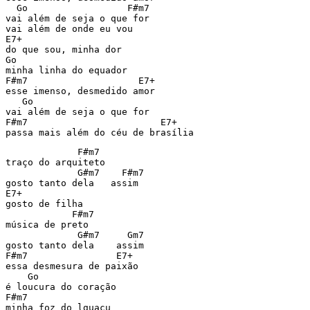
  Go                  F#m7

vai além de seja o que for

vai além de onde eu vou

E7+

do que sou, minha dor

Go

minha linha do equador

F#m7                    E7+

esse imenso, desmedido amor

   Go

vai além de seja o que for

F#m7                        E7+

passa mais além do céu de brasília
             F#m7

traço do arquiteto

             G#m7    F#m7

gosto tanto dela   assim

E7+

gosto de filha

            F#m7

música de preto

             G#m7     Gm7

gosto tanto dela    assim

F#m7                E7+

essa desmesura de paixão

    Go

é loucura do coração

F#m7

minha foz do lguaçu
