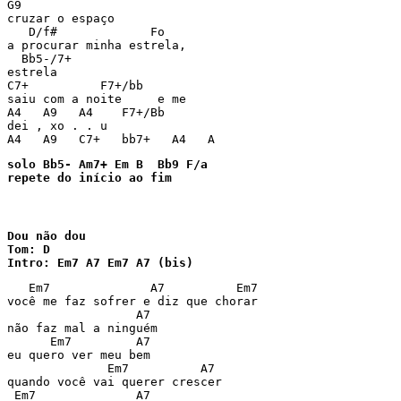
G9

cruzar o espaço

   D/f#             Fo

a procurar minha estrela,

  Bb5-/7+

estrela

C7+          F7+/bb

saiu com a noite     e me

A4   A9   A4    F7+/Bb

dei , xo . . u

A4   A9   C7+   bb7+   A4   A
solo Bb5- Am7+ Em B  Bb9 F/a

repete do início ao fim
Dou não dou

Tom: D

Intro: Em7 A7 Em7 A7 (bis)
   Em7              A7          Em7

você me faz sofrer e diz que chorar

                  A7

não faz mal a ninguém

      Em7         A7

eu quero ver meu bem

              Em7          A7

quando você vai querer crescer

 Em7              A7
