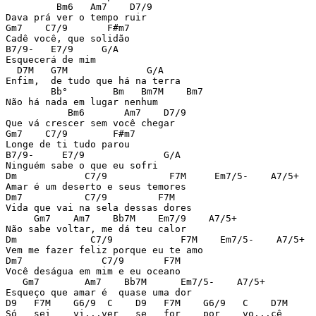
         Bm6   Am7    D7/9 

Dava prá ver o tempo ruir 

Gm7    C7/9       F#m7 

Cadê você, que solidão 

B7/9-   E7/9     G/A 

Esquecerá de mim 

  D7M   G7M              G/A 

Enfim,  de tudo que há na terra 

        Bb°        Bm   Bm7M    Bm7 

Não há nada em lugar nenhum 

           Bm6       Am7    D7/9 

Que vá crescer sem você chegar 

Gm7    C7/9        F#m7 

Longe de ti tudo parou 

B7/9-     E7/9              G/A 

Ninguém sabe o que eu sofri 

Dm            C7/9           F7M     Em7/5-    A7/5+ 

Amar é um deserto e seus temores 

Dm7           C7/9         F7M 

Vida que vai na sela dessas dores 

     Gm7    Am7    Bb7M    Em7/9    A7/5+ 

Não sabe voltar, me dá teu calor 

Dm             C7/9            F7M    Em7/5-    A7/5+ 

Vem me fazer feliz porque eu te amo 

Dm7              C7/9       F7M 

Você deságua em mim e eu oceano 

   Gm7        Am7    Bb7M      Em7/5-    A7/5+ 

Esqueço que amar é  quase uma dor 

D9   F7M    G6/9  C    D9   F7M    G6/9   C    D7M 

Só   sei    vi...ver   se   for    por    vo...cê 