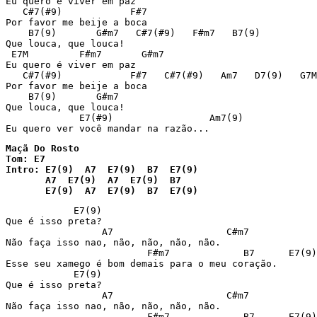
Eu quero é viver em paz

   C#7(#9)            F#7

Por favor me beije a boca

    B7(9)       G#m7   C#7(#9)   F#m7   B7(9)

Que louca, que louca!

 E7M         F#m7       G#m7

Eu quero é viver em paz

   C#7(#9)            F#7   C#7(#9)   Am7   D7(9)   G7M

Por favor me beije a boca

    B7(9)       G#m7   

Que louca, que louca!

             E7(#9)                 Am7(9)

Maçã Do Rosto

Tom: E7

Intro: E7(9)  A7  E7(9)  B7  E7(9)

       A7  E7(9)  A7  E7(9)  B7  

            E7(9)

Que é isso preta?

                 A7                    C#m7

Não faça isso nao, não, não, não, não.

                         F#m7             B7      E7(9)

Esse seu xamego é bom demais para o meu coração.

            E7(9)

Que é isso preta?

                 A7                    C#m7

Não faça isso nao, não, não, não, não.

                         F#m7             B7      E7(9)
