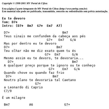
Copyright © 1998-2001 MV Portal de Cifras
Esta página é parte integrante de MV Portal de Cifras (http://www.mvhp.com.br)
Este material não pode ser publicado, transmitido, reescrito ou redistribuído sem prévia autorização.
Eu te devoro

Tom: D7+

Intro: (D7+  Bm7  G7+  Em7  A7)
 D7+                           Bm7      

 Teus sinais me confundem da cabeça aos pés 

                       G7+   Em7   G/A

 Mas por dentro eu te devoro

 D7+                        Bm7 

 Teu olhar não me diz exato quem tu és

                      G7+  Em7      G/A

 Mesmo assim eu te devoro, te devoraria...

   D7+                              Bm7  

 A qualquer preço porque te ignoro ou te conheço

                        G7+    Em7   G/A

 Quando chove ou quando faz frio

  D7+                     Bm7  

 Noutro plano te devoraria tal Caetano

                 G7+  

 a Leonardo di Caprio

 C7/9
É um milagre 
 Bm7          A6                G7+