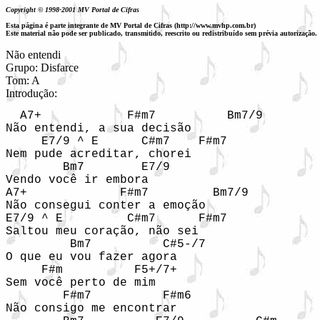
Copyright © 1998-2001 MV Portal de Cifras
Esta página é parte integrante de MV Portal de Cifras (http://www.mvhp.com.br)
Este material não pode ser publicado, transmitido, reescrito ou redistribuído sem prévia autorização.
Não entendi

Grupo: Disfarce

Tom: A

  A7+            F#m7          Bm7/9

Não entendi, a sua decisão

     E7/9 ^ E      C#m7    F#m7

Nem pude acreditar, chorei

        Bm7        E7/9

Vendo você ir embora

A7+             F#m7         Bm7/9

Não consegui conter a emoção

E7/9 ^ E         C#m7      F#m7

Saltou meu coração, não sei

         Bm7          C#5-/7

O que eu vou fazer agora

     F#m          F5+/7+

Sem você perto de mim

        F#m7          F#m6

Não consigo me encontrar
