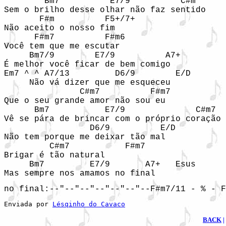
        Bm7          E7/9          C#m      
Sem o brilho desse olhar não faz sentido

       F#m          F5+/7+

Não aceito o nosso fim

      F#m7          F#m6

Você tem que me escutar

     Bm7/9        E7/9          A7+   

É melhor você ficar de bem comigo

Em7 ^ ^ A7/13         D6/9        E/D

     Não vá dizer que me esqueceu

               C#m7          F#m7

Que o seu grande amor não sou eu

      Bm7           E7/9              C#m7  
Vê se pára de brincar com o próprio coração

                 D6/9          E/D

Não tem porque me deixar tão mal

         C#m7           F#m7

Brigar é tão natural

     Bm7         E7/9       A7+   Esus

Mas sempre nos amamos no final
no final:--"--"--"--"--"--"--F#m7/11 - % - F
Enviada por 
Lésqinho do Cavaco
BACK
|