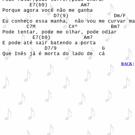
         E7(b9)           Am7  

Porque agora você não me ganha  

                 D7(9)               Dm/F   
Eu conheço essa manha,  não vou me curvar ma
        C7M           C#º           Bm7  

Pode tentar, pode me olhar, pode odiar  

          E7(b9)           Am7  

E pode até sair batendo a porta  

              D7/9               G  

BACK
|