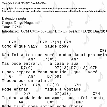
Copyright © 1998-2001 MV Portal de Cifras
Esta página é parte integrante de MV Portal de Cifras (http://www.mvhp.com.br)
Este material não pode ser publicado, transmitido, reescrito ou redistribuído sem prévia autorização.
Batendo a porta

Grupo: Diogo Nogueira

Tom:  G7M 

Introdução:  G7M C#m7(b5) Cm7 Bm7 E7(b9) Am7 D7(9) Dm7(9) G
   G7M          C7M C7(9) G7M  

Como é que vai?   Saúde boa?  

                                         C7(
Não foi à toa que você  mudou daqui pra melh
           Am7   E7(#5)      Am7  

Mas pode entrar,    a casa é sua  

        D7(9)         D7(13) D7(b13) G7M  

E nao repare a casa humilde   que   você  

   Gº      Am7     D7(b9)  

Trocou por um solar, 

       G7M   C7M   C7(9)      G7M  

Pode entrar,      fique à vontade  

         Dm7          G7(b13)         C7M  

Te deu saudade de um amor, que infelizmente 
       A#º         C#º         Bm7  

Pode falar,pode sofrer,pode chorar  
