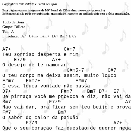
Copyright © 1998-2001 MV Portal de Cifras
Esta página é parte integrante de MV Portal de Cifras (http://www.mvhp.com.br)
Este material não pode ser publicado, transmitido, reescrito ou redistribuído sem prévia autorização.
Tudo de Bom

Grupo: Dilleto

Tom: A

Introdução: A7+ C#m7  F#m7   D7+ Bm7  E7/9
A7+                  C#m7

Teu sorriso desperta e mim

    E7/9         A7+

O desejo de te namorar

                      G#m5-7        C#7

O teu corpo me deixa assim, muito louco

F#m7    F#m7+            F#m7

E essa louca vontade não passa

D7+                 F#m7     Bm7 D7+  E7    
De pirraça você me provoca e diz, não vai da
Bm7             E7/9                      A7
Não vai dar, pra ficar sem teu beijo e prova
F#7                Bm7

O sabor do calor da paixão

        E7/9                          A7+   
Que o seu coração faz questão de querer nega