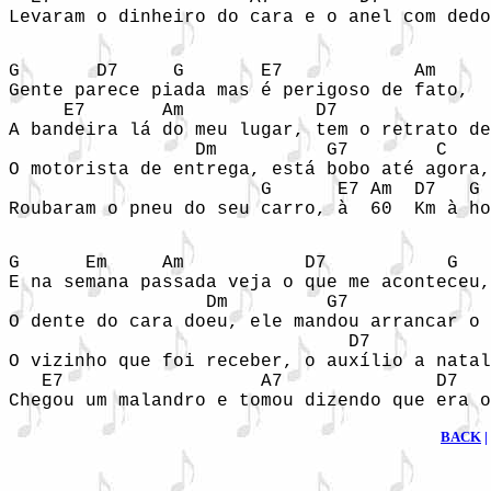
Levaram o dinheiro do cara e o anel com dedo
G       D7     G       E7            Am     

Gente parece piada mas é perigoso de fato, 

     E7       Am            D7              
A bandeira lá do meu lugar, tem o retrato de
                 Dm          G7        C 

O motorista de entrega, está bobo até agora,
                       G      E7 Am  D7   G 
Roubaram o pneu do seu carro, à  60  Km à ho
G      Em     Am           D7           G 

E na semana passada veja o que me aconteceu,
                  Dm         G7             
O dente do cara doeu, ele mandou arrancar o 
                               D7           
O vizinho que foi receber, o auxílio a natal
   E7                  A7              D7   
Chegou um malandro e tomou dizendo que era o
BACK
|