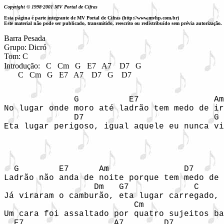
Copyright © 1998-2001 MV Portal de Cifras
Esta página é parte integrante de MV Portal de Cifras (http://www.mvhp.com.br)
Este material não pode ser publicado, transmitido, reescrito ou redistribuído sem prévia autorização.
Barra Pesada

Grupo: Dicró

Tom: C
Introdução:   C   Cm   G   E7   A7    D7   G 

       C   Cm   G   E7   A7    D7   G    D7 
              G          E7               Am
No lugar onde moro até ladrão tem medo de ir
              D7                          G 
Eta lugar perigoso, igual aquele eu nunca vi
  G        E7      Am               D7      
Ladrão não anda de noite porque tem medo de 
                  Dm   G7             C 

Já viraram o camburão, eta lugar carregado, 

                          Cm                
Um cara foi assaltado por quatro sujeitos ba
  E7                  A7        D7          