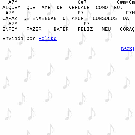
  A7M                    G#7          C#m>Cm
ALQUEM  QUE  AME  DE  VERDADE  COMO  EU.

 A7M                     B7              E7M
CAPAZ  DE ENXERGAR  O  AMOR   CONSOLOS  DA  
  A7M                      B7               
Enviada por 
Felipe
BACK
|