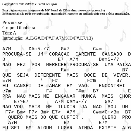
Copyright © 1998-2001 MV Portal de Cifras
Esta página é parte integrante de MV Portal de Cifras (http://www.mvhp.com.br)
Este material não pode ser publicado, transmitido, reescrito ou redistribuído sem prévia autorização.
Procura-se

Grupo: Dibobeira

Tom: A
Introdução:  A.E/G#.D/F#.F.A7M%D/F#.E7/13)
A7M      D#m5-/7    G#7        C#m

PROCURA-SE  UM  CORAÇAO  CARENTE  CANSADO  D
D                  E7  A7M       D#m5-/7    
NAO  FEZ  POR  MERECER.PROCURA-SE  UMA PAIXA
                    F#m                  B7

QUE  SEJA  DIFERENTE  MAIS  DOCE  DE  VIVER.

E7M          *   F#          F#m       B7   
EU  CANSEI  DE  AMAR  EM  VAO.   ENCONTREI  
e7m            F#        F#m   B7          E
PRA  NAO MAIS ME  ENGANAR  NUNCA  MAIS  CHOR
    E7>E7         A7M D#m5-/7      G#7      
NAO VOU  MAIS  ME  ILUDIR  JA  NAO  SOU  UM 
 F7> Bm> F7> Bm> E7>  A7M      C#m>Cm>Bm  B7
  QUERO MAIS DO QUE CURTIR .      QUERO  PRO
  A7M                B7          E7M        
EU SEI  EM  ALGUM  LUGAR  AINDA  EXISTE  ALG