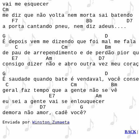
vai me esquecer

Cm                                  

me diz que não volta nem morta sai batendo

   F7                      Bb           D7

a porta cantando pneu, nem diz adeus....
G                                D          
É depois vem me dizendo que foi mal me fala 
    C              Cm            Bm         
de pau de arrependimento e de perdão pior qu
   E7         Am               D7           
consigo dizer não e abro outra vez meu coraç
G                                D          
É saudade quando bate é vendaval, você conse
 C                    Cm           Bm  

geral faz tempo que a gente não se vê 

               E7             Am

eu sei a gente vai se enlouquecer

            D7           G

demora não amor, cadê você?
Enviada por 
Winston Zumaeta
BACK
|