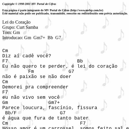
Copyright © 1998-2001 MV Portal de Cifras
Esta página é parte integrante de MV Portal de Cifras (http://www.mvhp.com.br)
Este material não pode ser publicado, transmitido, reescrito ou redistribuído sem prévia autorização.
Lei do Coração

Grupo: Curt Samba

Tom: Gm

Introducao: Gm  Gm7+  Bb  G7
Cm 

Diz aí cadê você?

F7                        Bb

Eu não quero te perder, é lei do coração

         Fm            G7

não é paixão se não doer

Cm

Demorei pra compreender

F7

eu não vivo sem você

Gm              Gm7+

Parece loucura, fascínio, fissura

 Bb/F               G7

é água que fura de tanto bater

Cm                         F7 

Nosso amor é um carrossel, somos feito sal e