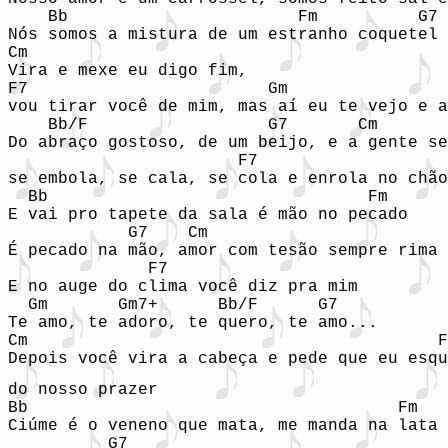
    Bb                       Fm          G7

Nós somos a mistura de um estranho coquetel

Cm

Vira e mexe eu digo fim,

F7                        Gm                
vou tirar você de mim, mas aí eu te vejo e a
    Bb/F                  G7       Cm

Do abraço gostoso, de um beijo, e a gente se
                       F7

se embola, se cala, se cola e enrola no chão

  Bb                                Fm

E vai pro tapete da sala é mão no pecado

            G7    Cm

É pecado na mão, amor com tesão sempre rima

              F7 

E no auge do clima você diz pra mim

  Gm       Gm7+      Bb/F      G7

Te amo, te adoro, te quero, te amo...

Cm                                         F
Depois você vira a cabeça e pede que eu esqu
do nosso prazer

Bb                                     Fm

Ciúme é o veneno que mata, me manda na lata 
          G7
