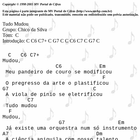
Copyright © 1998-2001 MV Portal de Cifras
Esta página é parte integrante de MV Portal de Cifras (http://www.mvhp.com.br)
Este material não pode ser publicado, transmitido, reescrito ou redistribuído sem prévia autorização.
Tudo Mudou

Grupo: Chico da Silva

Tom:  C

Introdução: C C6 C7+ C G7 C C C6 C7 C G7 C
 C   C6 C7+

Mudou,

                 C6            Em

 Meu pandeiro de couro se modificou

                                F

 O pregresso da arte o plastificou

G7                           C

 A viola de pinio se eletrificou

        C7

 Tudo mudou

  F

Mudou,

                  G7                 Em

 Já existe uma orquestra num só instrumento

A7                            Dm

 A ciência aniquila com nosso talento
