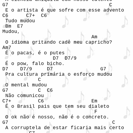
G7                                  C

 E o artista é que sofre com esse advento

C6      C7+  C6

 Tudo mudou

 Bm  E7

Mudou,

                              Am

 O idioma gritando cadê meu capricho?

Am7     

 É o pacas, é o putes

                 D7  D7/9

 É o pow, falo bicho.

D7    D7/9     D7                G7

 Pra cultura primária o esforço mudou

            C

 O mental mudou

G7          C  C6

 Não comunicou

C7+         C6                Em

 É o Brasil pais que tem seu dialeto

                               F

 O ok não é nosso, não é o concreto.

G7                                   C

 A corruptela de estar ficaria mais certo
