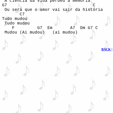
 A ciência da vida perdeu a memória

G7                                  C

 Ou será que o amor vai sair da história

       C7

Tudo mudou

 Tudo mudou

    F         G7  Em       A7  Dm G7 C

 Mudou (Ai mudou)   (ai mudou)
BACK
|