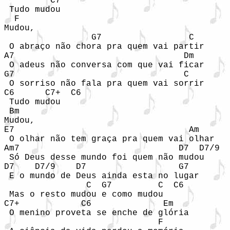
         C7

 Tudo mudou

  F

Mudou,

                 G7                 C

 O abraço não chora pra quem vai partir

A7                                 Dm

 O adeus não conversa com que vai ficar

G7                                 C

 O sorriso não fala pra quem vai sorrir

C6      C7+  C6

 Tudo mudou

 Bm

Mudou,

E7                                  Am

 O olhar não tem graça pra quem vai olhar

Am7                               D7  D7/9

 Só Deus desse mundo foi quem não mudou

D7    D7/9    D7                  G7

 E o mundo de Deus ainda esta no lugar

                C  G7         C  C6

 Mas o resto mudou e como mudou

C7+            C6              Em

 O menino proveta se enche de glória

                              F
