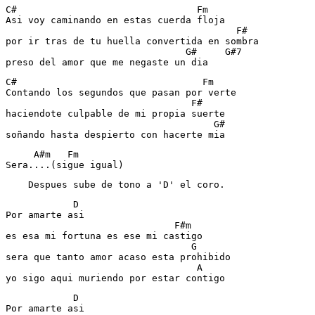
C#                                Fm

Asi voy caminando en estas cuerda floja

                                         F#

por ir tras de tu huella convertida en sombra

                                G#     G#7

C#                                 Fm

Contando los segundos que pasan por verte

                                 F#

haciendote culpable de mi propia suerte

                                     G#

     A#m   Fm

            D

Por amarte asi

                              F#m

es esa mi fortuna es ese mi castigo

                                 G

sera que tanto amor acaso esta prohibido

                                  A

            D

Por amarte asi
