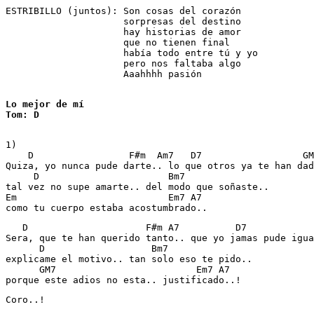
ESTRIBILLO (juntos): Son cosas del corazón

                     sorpresas del destino

                     hay historias de amor

                     que no tienen final

                     había todo entre tú y yo

                     pero nos faltaba algo

                     Aaahhhh pasión

Lo mejor de mí  

Tom: D
1)

    D                 F#m  Am7   D7                  GM
Quiza, yo nunca pude darte.. lo que otros ya te han dad
     D                       Bm7   

tal vez no supe amarte.. del modo que soñaste..

Em                           Em7 A7 

como tu cuerpo estaba acostumbrado.. 
   D                     F#m A7          D7            
Sera, que te han querido tanto.. que yo jamas pude igua
      D                   Bm7              

explicame el motivo.. tan solo eso te pido..

      GM7                         Em7 A7 

Coro..!