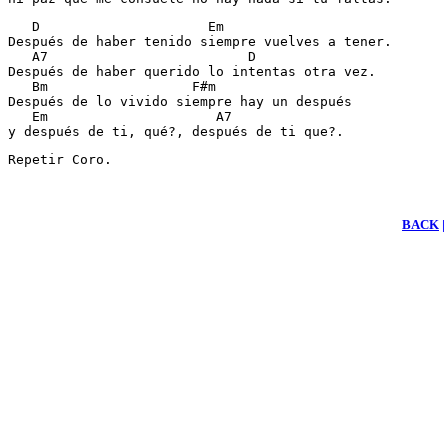
   D                     Em

Después de haber tenido siempre vuelves a tener.

   A7                         D

Después de haber querido lo intentas otra vez.

   Bm                  F#m

Después de lo vivido siempre hay un después

   Em                     A7

y después de ti, qué?, después de ti que?.
Repetir Coro.
BACK
|