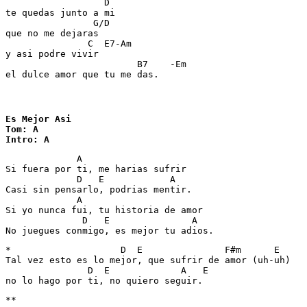
                  D

te quedas junto a mi

                G/D

que no me dejaras

               C  E7-Am

y asi podre vivir

                        B7    -Em

el dulce amor que tu me das.
Es Mejor Asi  

Tom: A

Intro: A
             A

Si fuera por ti, me harias sufrir

             D   E            A

Casi sin pensarlo, podrias mentir.

             A

Si yo nunca fui, tu historia de amor

              D   E               A

No juegues conmigo, es mejor tu adios.
*                    D  E               F#m      E

Tal vez esto es lo mejor, que sufrir de amor (uh-uh)

               D  E             A   E

no lo hago por ti, no quiero seguir.
**
