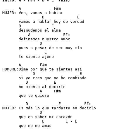
Intro: A - F#m - D - E  (bis)
       A              F#m

MUJER: Ven, vamos a hablar

                 D              E

       vamos a hablar hoy de verdad

       D             E

       desnudemos el alma

           A              F#m

       definamos nuestro amor

                D

       pues a pesar de ser muy mío

                  E

       te siento ajeno
       A        F#m

HOMBRE:Dime por qué te sientes así

             D                   E

       si yo creo que no he cambiado

          D           E

       no miento al decirte

                A     F#m

       que te quiero
          D             E          F#m

MUJER: Es más lo que tardaste en decirlo

                D

       que en saber mi corazón

                 E         E - E

       que no me amas  