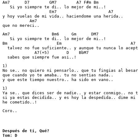
Am7      D7        GM7        A7 F#m Bm    

   Si yo siempre te di.. lo mejor de mi..!

                   Em7                     A7      

y hoy vuelas de mi vida.. haciendome una herida..

           Am7

que no mereci.. 
Am7                 Bm6     Gm      DM7

   Si yo siempre te di.. lo mejor de mi..! 

Bm                    Em                            A7

  talvez no fue suficiente.. y aunque tu nunca lo acept
             A7(+5)       D    BbM7

  sabes que siempre fue asi..! 
1)

No se.. no quiero ni pensarlo.. que tu fingias al besar
que cuando yo te amaba.. tu no sentias nada.. 

y que este tiempo nuestro.. ha sido en vano.. 
1)

Ya se.. que dices ser de nadie.. y estar conmigo.. no t
si ya estas decidida.. y es hoy la despedida.. dime mi 
he cometido..! 
Coro..
Después de tí, Qué? 

Tom: D