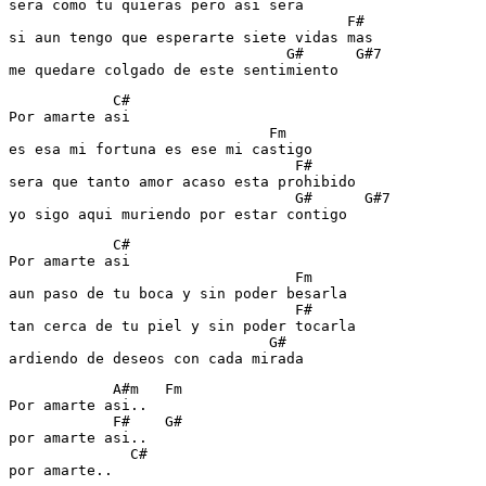
sera como tu quieras pero asi sera

                                       F#

si aun tengo que esperarte siete vidas mas

                                G#      G#7

            C#

Por amarte asi

                              Fm

es esa mi fortuna es ese mi castigo

                                 F#

sera que tanto amor acaso esta prohibido

                                 G#      G#7

            C#

Por amarte asi

                                 Fm

aun paso de tu boca y sin poder besarla

                                 F#

tan cerca de tu piel y sin poder tocarla

                              G#

            A#m   Fm

Por amarte asi..

            F#    G#

por amarte asi..

              C#
