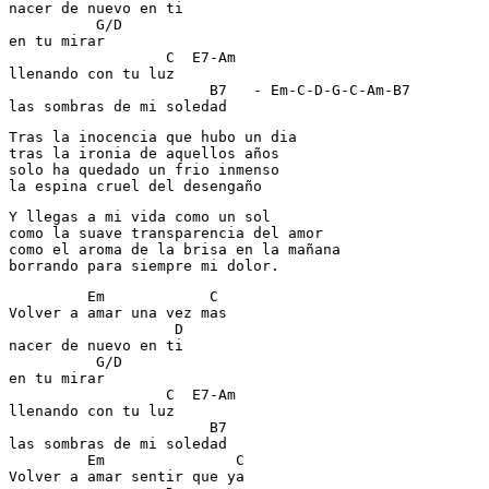
nacer de nuevo en ti

          G/D

en tu mirar

                  C  E7-Am

llenando con tu luz

                       B7   - Em-C-D-G-C-Am-B7

Tras la inocencia que hubo un dia

tras la ironia de aquellos años

solo ha quedado un frio inmenso

Y llegas a mi vida como un sol

como la suave transparencia del amor

como el aroma de la brisa en la mañana

         Em            C

Volver a amar una vez mas

                   D

nacer de nuevo en ti

          G/D

en tu mirar

                  C  E7-Am

llenando con tu luz

                       B7  

las sombras de mi soledad

         Em               C

Volver a amar sentir que ya
