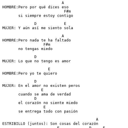
                          A

HOMBRE:Pero por qué dices eso

                           F#m

       si siempre estoy contigo
              D            E

MUJER: Y aún así me siento sola
                          A

HOMBRE:Pero nada te ha faltado

                  F#m

       no tengas miedo
              D

MUJER: Lo que no tengo es amor
                    E

HOMBRE:Pero yo te quiero
              D

MUJER: En el amor no existen peros

                 E

       cuando se ama de verdad

              D

       el corazón no siente miedo

                  E

       se entrega todo con pasión
                                         A

ESTRIBILLO (juntos): Son cosas del corazón

                        E             D     E
