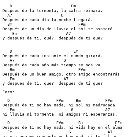
   D                        Em

Después de la tormenta, la calma reinará.

  A7                    D 

Después de cada día la noche llegará.

  Bm                           F#m 

Después de un día de lluvia el sol se asomará

    Em                    A7  

y después de ti, qué?, después de ti que?.

   D                         Em

Después de cada instante el mundo girará.

   A7                    D

Después de cada año más tiempo se nos va.

   Bm                          F#m

Después de un buen amigo, otro amigo encontrarás

   Em                    A7  

Coro:
  D                   F#m     Bm          F#m

Después de ti no hay nada, ni sol ni madrugada

   Em                       G             A7

ni lluvia ni tormenta, ni amigos ni esperanzas.
  D                   F#m      Bm             F#m 

Después de ti no hay nada, ni vida hay en el alma

  Em                       G               A7
