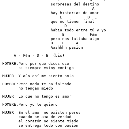
                     sorpresas del destino

                                       A

                     hay historias de amor

                         E           D  E

                     que no tienen final

                           D

                     había todo entre tú y yo

                          E           F#m

                     pero nos faltaba algo

                     D    E     A

                     Aaahhhh pasión
     A - F#m - D - E  (bis)
HOMBRE:Pero por qué dices eso

       si siempre estoy contigo
MUJER: Y aún así me siento sola
HOMBRE:Pero nada te ha faltado

       no tengas miedo
MUJER: Lo que no tengo es amor
HOMBRE:Pero yo te quiero
MUJER: En el amor no existen peros

       cuando se ama de verdad

       el corazón no siente miedo

       se entrega todo con pasión