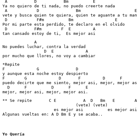
 A           D           Bm          E

Ya no quiero de ti nada, no puedo creerte nada

 A            D               Bm                      E

vete y busca quien te quiera, quien te aguante a tu man
 D            F#m          Bm                 E

Por mi parte esta perdido, te declaro en el olvido

 D           F#m        F  E         A

             A

No puedes luchar, contra la verdad

                 D  E             A

por mucho que llores, no voy a cambiar
*Repite

F             G               D

y aunque esta noche estoy despierto

F        G             D       F         D      F

puedo decirte que me siento, mejor asi, mejor, mejor as
  D      F          D      F      E

** Se repite       C E           A  D   Bm   E        A

                              (vete) (vete)

                     es mejor asi          es mejor asi
Algunas vueltas en: A D Bm E y se acaba..
Yo Quería 
