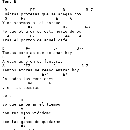
Tom: D
 D          F#-           B-        B-7

Cuántas promesas que se apagan hoy

 G      F#-            E-    A

Y no sabemos ni el porqué

          F#7             B-       B-7

Porque el amor se está muriéndonos

E74         E7             A4    A

Tras el portón de aquel café
D        F#-          B-        B-7

Tantas parejas que se aman hoy

G         F#-            E-

A oscuras y en su fantasía

A        F#7          B-          B-7

Tantos amores se reencuentran hoy

                 E74      E7

En todas las canciones

           A4       A

coro

        D

yo quería parar el tiempo

        A

con tus ojos viéndome

         B-

con las ganas de quedarme

       F#7
