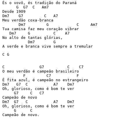
És o vovô, és tradição do Paraná

      G  G7  C   Am7

Desde 1909

Dm7    G7         C   A7

Meu verdão coxa-branca

       Dm7         G            C     Am7

Tua camisa faz meu coração vibrar

   Dm7     G          C    A7  

No alto de tantas glórias,

           Dm7        G

A verde e branca vive sempre a tremular
C G

C               G7          C    C7

O meu verdão é campeão brasileiro

         F         C7           F

É fita azul, é campeão no estrangeiro

Dm7   G7  C           A7    Dm7

Oh, glorioso, como é bom te ver

     G7     C   C7

Campeão de novo

Dm7  G7   C           A7    Dm7

Oh, glorioso, como é bom te ver

     G      C
