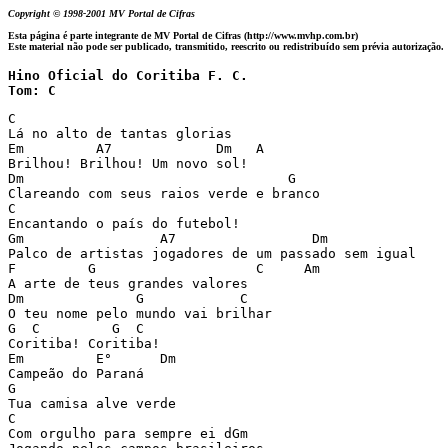
Copyright © 1998-2001 MV Portal de Cifras
Esta página é parte integrante de MV Portal de Cifras (http://www.mvhp.com.br)
Este material não pode ser publicado, transmitido, reescrito ou redistribuído sem prévia autorização.
Hino Oficial do Coritiba F. C.

Tom: C 
C

Lá no alto de tantas glorias 

Em         A7             Dm   A 

Brilhou! Brilhou! Um novo sol! 

Dm                                 G 

Clareando com seus raios verde e branco 

C 

Encantando o país do futebol! 

Gm                 A7                 Dm 

Palco de artistas jogadores de um passado sem igual 

F         G                    C     Am 

A arte de teus grandes valores 

Dm              G            C 

O teu nome pelo mundo vai brilhar 

G  C         G  C 

Coritiba! Coritiba! 

Em         E°      Dm 

Campeão do Paraná 

G 

Tua camisa alve verde 

C 

Com orgulho para sempre ei dGm 
