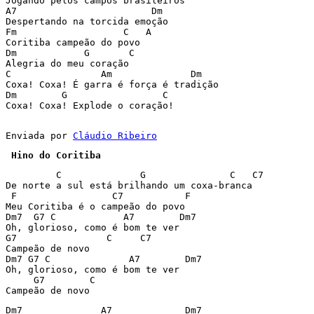
Jogando pelos campos brasileiros 

A7                        Dm 

Despertando na torcida emoção 

Fm                   C   A 

Coritiba campeão do povo 

Dm            G       C 

Alegria do meu coração 

C                Am              Dm 

Coxa! Coxa! É garra é força é tradição 

Dm        G                 C 

Coxa! Coxa! Explode o coração! 

Enviada por 
Cláudio Ribeiro
 Hino do Coritiba
         C              G               C   C7

De norte a sul está brilhando um coxa-branca

 F                 C7           F	

Meu Coritiba é o campeão do povo

Dm7  G7 C            A7        Dm7

Oh, glorioso, como é bom te ver

G7                C     C7

Campeão de novo

Dm7 G7 C              A7        Dm7      

Oh, glorioso, como é bom te ver

     G7        C

Dm7              A7             Dm7              
