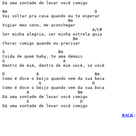
Dá uma vontade de levar você comigo
Bm                                    D

Vai voltar pra casa quando eu te esperar

                           Bm

Vigiar meu sono, me aconchegar

                                     A/C#

Ser minha alegria, ser minha estrela guia

                             Bm

Chorar comigo quando eu precisar
G                      Bm

Cuida de quem baby, te ama demais

G                        A

Dentro de mim, dentro de mim você, só você
D             A                       Bm

Como é doce o beijo quando vem da sua boca

               G                     D

Como é doce o beijo quando vem da sua boca

          A                    Bm

Dá uma vontade de levar você comigo

          G                     D

Dá uma vontade de levar você comigo
BACK
|