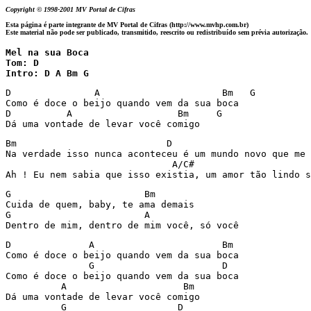
Copyright © 1998-2001 MV Portal de Cifras
Esta página é parte integrante de MV Portal de Cifras (http://www.mvhp.com.br)
Este material não pode ser publicado, transmitido, reescrito ou redistribuído sem prévia autorização.
Mel na sua Boca

Tom: D

Intro: D A Bm G
D               A                      Bm   G

Como é doce o beijo quando vem da sua boca

D          A                   Bm     G

Dá uma vontade de levar você comigo
Bm                           D                         
Na verdade isso nunca aconteceu é um mundo novo que me 
                              A/C#                     
Ah ! Eu nem sabia que isso existia, um amor tão lindo s
G                        Bm

Cuida de quem, baby, te ama demais

G                        A

D              A                       Bm

Como é doce o beijo quando vem da sua boca

               G                       D

Como é doce o beijo quando vem da sua boca

          A                     Bm

Dá uma vontade de levar você comigo

          G                    D
