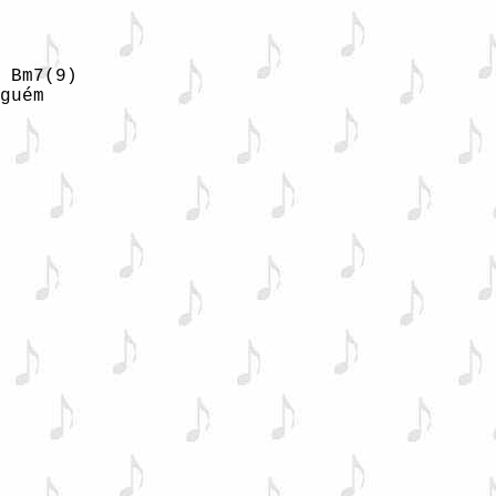
 Bm7(9)

guém
