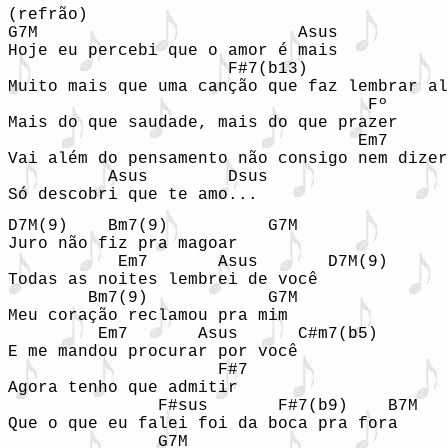
(refrão)

G7M                          Asus

Hoje eu percebi que o amor é mais

                      F#7(b13)              
Muito mais que uma canção que faz lembrar al
                                    Fº

Mais do que saudade, mais do que prazer

                                   Em7

Vai além do pensamento não consigo nem dizer

          Asus        Dsus

Só descobri que te amo...
D7M(9)    Bm7(9)          G7M

Juro não fiz pra magoar

           Em7       Asus       D7M(9)

Todas as noites lembrei de você

        Bm7(9)            G7M

Meu coração reclamou pra mim

         Em7       Asus      C#m7(b5)

E me mandou procurar por você

                     F#7

Agora tenho que admitir

               F#sus       F#7(b9)    B7M

Que o que eu falei foi da boca pra fora

               G7M
