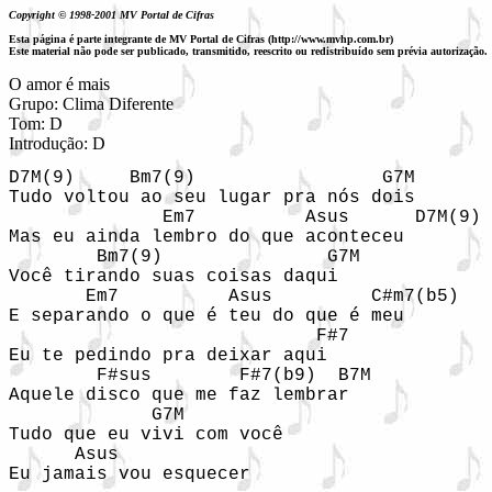
Copyright © 1998-2001 MV Portal de Cifras
Esta página é parte integrante de MV Portal de Cifras (http://www.mvhp.com.br)
Este material não pode ser publicado, transmitido, reescrito ou redistribuído sem prévia autorização.
O amor é mais

Grupo: Clima Diferente

Tom: D

Introdução: D
D7M(9)     Bm7(9)                 G7M

Tudo voltou ao seu lugar pra nós dois

              Em7          Asus      D7M(9)

Mas eu ainda lembro do que aconteceu

        Bm7(9)               G7M

Você tirando suas coisas daqui

       Em7          Asus         C#m7(b5)

E separando o que é teu do que é meu

                            F#7

Eu te pedindo pra deixar aqui

        F#sus        F#7(b9)  B7M

Aquele disco que me faz lembrar

             G7M

Tudo que eu vivi com você

      Asus

Eu jamais vou esquecer