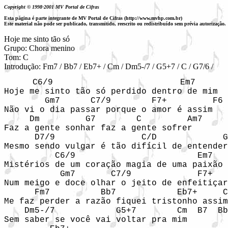
Copyright © 1998-2001 MV Portal de Cifras
Esta página é parte integrante de MV Portal de Cifras (http://www.mvhp.com.br)
Este material não pode ser publicado, transmitido, reescrito ou redistribuído sem prévia autorização.
Hoje me sinto tão só

Grupo: Chora menino

Tom: C

Introdução: Fm7 / Bb7 / Eb7+ / Cm / Dm5-/7 / G5+7 / C / G7/6 /
C6/9                         Em7

Hoje me sinto tão só perdido dentro de mim

        Gm7      C7/9        F7+         F6

Não vi o dia passar porque o amor é assim

     Dm         G7        C         Am7

Faz a gente sonhar faz a gente sofrer

      D7/9                 C/D             G
Mesmo sendo vulgar é tão difícil de entender

          C6/9                        Em7

Mistérios de um coração magia de uma paixão

           Gm7       C7/9             F7+   
Num meigo e doce olhar o jeito de enfeitiçar

      Fm7          Bb7            Eb7+     C
Me faz perder a razão fiquei tristonho assim

    Dm5-/7            G5+7        Cm  B7  Bb
Sem saber se você vai voltar pra mim
