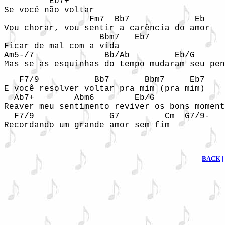
         Eb7+

Se você não voltar

                 Fm7  Bb7             Eb

Vou chorar, vou sentir a carência do amor

                   Bbm7   Eb7

Ficar de mal com a vida 

Am5-/7              Bb/Ab         Eb/G      
Mas se as esquinhas do tempo mudaram seu pen
   F7/9           Bb7       Bbm7     Eb7

E você resolver voltar pra mim (pra mim)

  Ab7+        Abm6        Eb/G              
Reaver meu sentimento reviver os bons moment
  F7/9               G7         Cm  G7/9-

Recordando um grande amor sem fim
BACK
|