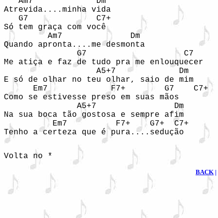
   Am7             Dm

Atrevida....minha vida                      

   G7              C7+

Só tem graça com você                       

         Am7              Dm

Quando apronta....me desmonta             

               G7                    C7

Me atiça e faz de tudo pra me enlouquecer   

                   A5+7             Dm

E só de olhar no teu olhar, saio de mim

      Em7             F7+        G7    C7+

Como se estivesse preso em suas mãos

               A5+7                Dm

Na sua boca tão gostosa e sempre afim

          Em7          F7+    G7+  C7+

Tenho a certeza que é pura....sedução
Volta no *
BACK
|