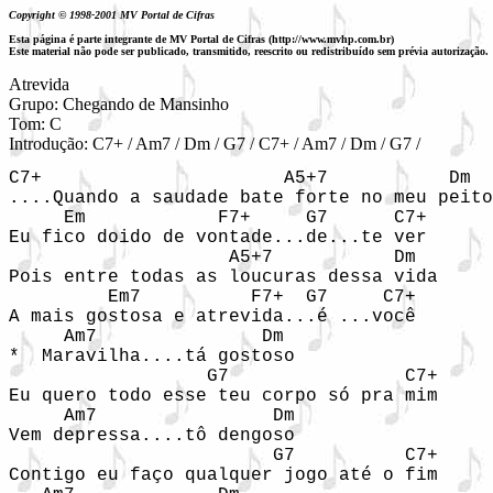
Copyright © 1998-2001 MV Portal de Cifras
Esta página é parte integrante de MV Portal de Cifras (http://www.mvhp.com.br)
Este material não pode ser publicado, transmitido, reescrito ou redistribuído sem prévia autorização.
Atrevida

Grupo: Chegando de Mansinho

Tom: C

Introdução: C7+ / Am7 / Dm / G7 / C7+ / Am7 / Dm / G7 /
C7+                      A5+7           Dm

....Quando a saudade bate forte no meu peito

     Em            F7+     G7      C7+   

Eu fico doido de vontade...de...te ver

                    A5+7           Dm

Pois entre todas as loucuras dessa vida

         Em7          F7+  G7     C7+

A mais gostosa e atrevida...é ...você

     Am7               Dm

*  Maravilha....tá gostoso

                  G7                C7+

Eu quero todo esse teu corpo só pra mim

     Am7                Dm

Vem depressa....tô dengoso

                        G7          C7+     
Contigo eu faço qualquer jogo até o fim
