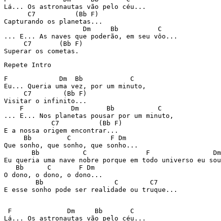
Lá... Os astronautas vão pelo céu...

      C7          (Bb F)   

Capturando os planetas...

                    Dm     Bb          C 

... E... As naves que poderão, em seu vôo... 

     C7       (Bb F)

Superar os cometas. 
Repete Intro
F             Dm  Bb            C

Eu... Queria uma vez, por um minuto,

     C7        (Bb F)  

Visitar o infinito...

    F            Dm       Bb           C

... E... Nos planetas pousar por um minuto,

            C7          (Bb F)        

E a nossa origem encontrar...

     Bb         C          F Dm

Que sonho, que sonho, que sonho...

       Bb           C               F                Dm

Eu queria uma nave nobre porque em todo universo eu sou
   Bb      C       F Dm

O dono, o dono, o dono...

        Bb                  C        C7

E esse sonho pode ser realidade ou truque...

 F              Dm     Bb       C                     

Lá... Os astronautas vão pelo céu...
