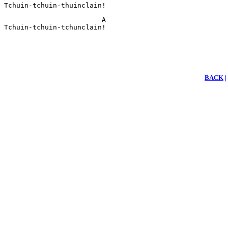
                        A

Tchuin-tchuin-tchunclain!
BACK
|