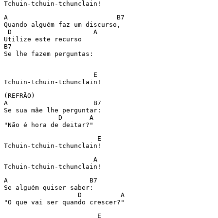
A                            B7

Quando alguém faz um discurso,

 D                     A 

Utilize este recurso 

B7

Se lhe fazem perguntas:

                       E 

(REFRÃO)

A                      B7

Se sua mãe lhe perguntar: 

              D       A

"Não é hora de deitar?" 
                        E

                       A

A                     B7

Se alguém quiser saber: 

                   D          A

"O que vai ser quando crescer?" 
                        E
