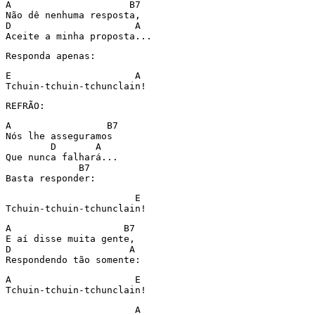
A                     B7

Não dê nenhuma resposta, 

D                      A

Aceite a minha proposta... 
Responda apenas:
E                      A 

REFRÃO:
A                 B7

Nós lhe asseguramos

        D       A 

Que nunca falhará...

             B7 

Basta responder:
                       E 

A                    B7 

E aí disse muita gente, 

D                     A

Respondendo tão somente: 
A                      E

                       A 
