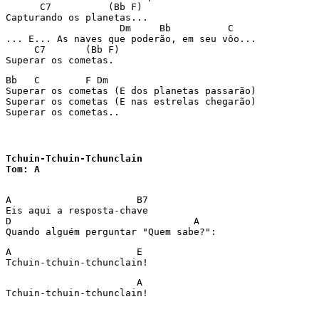
      C7          (Bb F)   

Capturando os planetas...

                    Dm     Bb          C 

... E... As naves que poderão, em seu vôo... 

     C7       (Bb F)

Superar os cometas. 
Bb   C        F Dm

Superar os cometas (E dos planetas passarão)

Superar os cometas (E nas estrelas chegarão)

Superar os cometas..
Tchuin-Tchuin-Tchunclain

Tom: A
A                      B7 

Eis aqui a resposta-chave 

D                                A

Quando alguém perguntar "Quem sabe?": 
A                      E

                       A

Tchuin-tchuin-tchunclain!