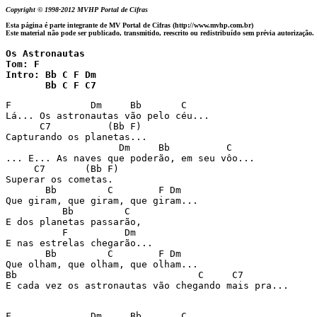
Copyright © 1998-2012 MVHP Portal de Cifras
Esta página é parte integrante de MV Portal de Cifras (http://www.mvhp.com.br)
Este material não pode ser publicado, transmitido, reescrito ou redistribuído sem prévia autorização.
Os Astronautas

Tom: F

Intro: Bb C F Dm 

       Bb C F C7
F              Dm     Bb       C                     

Lá... Os astronautas vão pelo céu...

      C7          (Bb F)   

Capturando os planetas...

                    Dm     Bb          C 

... E... As naves que poderão, em seu vôo... 

     C7       (Bb F)

Superar os cometas. 

       Bb         C        F Dm

Que giram, que giram, que giram...

          Bb         C    

E dos planetas passarão,

          F          Dm 

E nas estrelas chegarão... 

       Bb         C        F Dm

Que olham, que olham, que olham... 

Bb                                C     C7

E cada vez os astronautas vão chegando mais pra...

F              Dm     Bb       C                     
