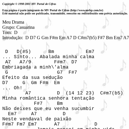
Copyright © 1998-2001 MV Portal de Cifras
Esta página é parte integrante de MV Portal de Cifras (http://www.mvhp.com.br)
Este material não pode ser publicado, transmitido, reescrito ou redistribuído sem prévia autorização.
Meu Drama

Grupo: Casuarina

Tom:  D

Introdução:  D D7 G Gm F#m Em A7 D C#m7(b5) F#7 Bm Em7 A7
 D   D(#5)      Bm           Em7 

... Sinto... Abalada minha calma 

 A7   A7/9        F#m7  D7

Embriagada a minh\'alma 

 G                 G7  F#7

Efeito da sua sedução

D7     G  Gm F#m  Em

... Oh!

        A7         D  (14 12 23)  C#m7(b5) 

Minha romântica senhora tentação

           F#7     Bm

Não deixes que eu venha sucumbir

  Em7     A7         D

Neste vendaval de paixão 

F#m7 Fm7 Em7      A7            D 
