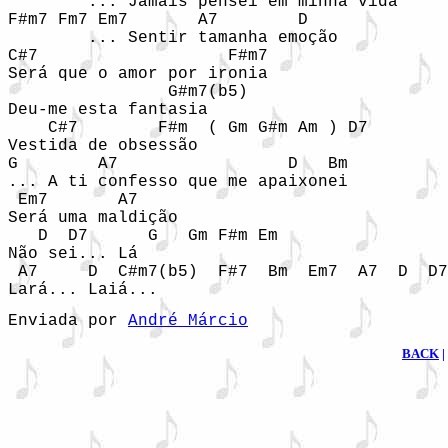
        ... Jamais pensei em minha vida 

F#m7 Fm7 Em7       A7        D 

        ... Sentir tamanha emoção 

C#7                   F#m7 

Será que o amor por ironia 

                G#m7(b5) 

Deu-me esta fantasia 

    C#7        F#m  ( Gm G#m Am ) D7

Vestida de obsessão 

G        A7                 D   Bm

... A ti confesso que me apaixonei 

 Em7       A7 

Será uma maldição 

   D  D7      G   Gm F#m Em

Não sei... Lá 

 A7     D  C#m7(b5)  F#7  Bm  Em7  A7  D  D7
Enviada por 
André Márcio
BACK
|