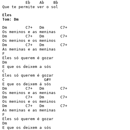
          Eb    Ab    Bb

Eles

Tom: Dm
Dm        C7+   Dm       C7+

Os meninos e as meninas

Dm        C7+   Dm       C7+

Os meninos e os meninos

Dm        C7+   Dm       C7+

As meninas e as meninas

F      

Eles só querem é gozar

Dm

E que os deixem a sós

C

Eles só querem é gozar

C                 G#º

E que os deixem á sós

Dm        C7+   Dm       C7+

Os meninos e as meninas

Dm        C7+   Dm       C7+

Os meninos e os meninos

Dm        C7+   Dm       C7+

As meninas e as meninas

F      

Eles só querem é gozar

Dm

E que os deixem a sós
