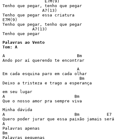
                 E7M(9)         

Tenho que pegar, tenho que pegar

                A7(13)

Tenho que pegar essa criatura

E7M(9)

Tenho que pegar, tenho que pegar

            A7(13)

Palavras ao Vento

Tom: A
A                             Bm 

Ando por aí querendo te encontrar 
                              A 

Em cada esquina paro em cada olhar                     
                               Bm 

Deixo a tristeza e trago a esperança 
em seu lugar 

A                            Bm 

Que o nosso amor pra sempre viva 
Minha dávida 

A                            Bm           E7 

Quero poder jurar que essa paixão jamais será 

A 

Palavras apenas 

Bm 

Palavras pequenas 
