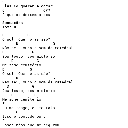
C

Eles só querem é gozar

C                 G#º

Sensações

Tom: D
D          G

O sol! Que horas são?

      D               G

Não sei, ouço o som da catedral

D            G

Sou louco, sou mistério

    D          G

Me some cemitério

D           G

O sol! Que horas são?

      D               G

Não sei, ouço o som da catedral

  D          G

Sou louco, sou mistério

    D         G

Me some cemitério

F

Eu me rasgo, eu me ralo

      C

Isso é vontade puro

F

Essas mãos que me seguram
