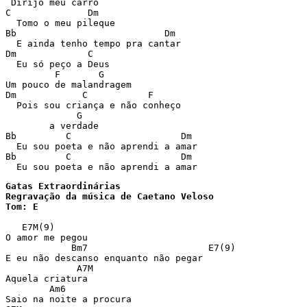
 Dirijo meu carro

C              Dm

  Tomo o meu pileque

Bb                           Dm

  E ainda tenho tempo pra cantar

Dm             C

  Eu só peço a Deus

         F       G

Um pouco de malandragem

Dm            C           F

  Pois sou criança e não conheço

             G

        a verdade

Bb         C                    Dm

  Eu sou poeta e não aprendi a amar

Bb         C                    Dm

Gatas Extraordinárias

Regravação da música de Caetano Veloso 

Tom: E  
   E7M(9)                    

O amor me pegou

            Bm7                      E7(9)

E eu não descanso enquanto não pegar

             A7M    

Aquela criatura

        Am6

Saio na noite a procura
