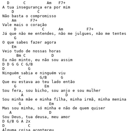
  D      C         Am   F7+

A tua insegurança era por mim

    D          C

Não basta o compromisso

    Am      F7+

Vale mais o coração

     D           C      Am          F7+

Já que não me entendes, não me julgues, não me tentes

     G

O que sabes fazer agora

    Em

Veio tudo de nossas horas

      Bm C           D

Eu não minto, eu não sou assim

D D G G C G/B

D          G        

Ninguém sabia e ninguém viu

       C        G/B      G

Que eu estava ao teu lado então

     G            Em

Sou fera, sou bicho, sou anjo e sou mulher

        A                  D

Sou minha mãe e minha filha, minha irmã, minha menina

       G            Em

Mas sou minha, só minha e não de quem quiser

   A                D

Sou Deus, tua deusa, meu amor

D G/B G A 2x

D          C

Alguma coisa aconteceu
