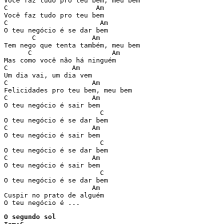
Você faz tudo pro teu bem, meu bem

C                      Am

Você faz tudo pro teu bem

C                       Am

O teu negócio é se dar bem

       C              Am

Tem nego que tenta também, meu bem

      C                    Am

Mas como você não há ninguém

C                Am

Um dia vai, um dia vem

C                     Am 

Felicidades pro teu bem, meu bem

C                     Am

O teu negócio é sair bem

                        C

O teu negócio é se dar bem

C                     Am

O teu negócio é sair bem

                        C

O teu negócio é se dar bem

C                     Am

O teu negócio é sair bem

                        C

O teu negócio é se dar bem

                      Am

Cuspir no prato de alguém

O segundo sol 
