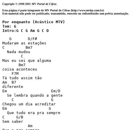
Copyright © 1998-2001 MV Portal de Cifras
Esta página é parte integrante de MV Portal de Cifras (http://www.mvhp.com.br)
Este material não pode ser publicado, transmitido, reescrito ou redistribuído sem prévia autorização.
Por enquanto (Acústico MTV)

Tom: G

Intro:G C G Am G C D
   G       D/F#

Mudaram as estações

C         Bm7

  Nada mudou

        C

Mas eu sei que alguma 

       Bm7

coisa aconteceu

    F7M

Tá tudo assim tão

Am  B7

diferente

Em                   Em/D

  Se lembra quando a gente

    C                G

Chegou um dia acreditar

Em                  G

  Que tudo era pra sempre

C     G/B

Sem saber

           Am
