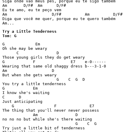
Siga onde vão meus pés, porque eu te sigo também

Am       D/F#  Am      D/F#

Eu te amo, eu te peço vem

Am                   D/F#          Am          D/F#

Diga que você me quer, porque eu te quero também 

Am...
Try a Little Tenderness

Tom: G
G             Em

Oh she may be weary

      C                D

Those young girls they do get weary

G            F               E7    e-0------

Wearing that same old shaggy dress b---3-1-0

Am                   D    

But when she gets weary  

                       G    C  G  D

You try a little tenderness

G            Em

I know she's waiting

C      D

Just anticipating

    G                 F              E7

The thing that you'll never never possess

             Am                D

no no no but while she's there waiting 

                               G    C  G  

Try just a little bit of tenderness
