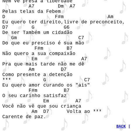
Nem ve presa a liberdade  

         A7        Dm  A7 

Pelas telas da Febem  

D                 F#m               Am      
Eu quero ter direito,livre de preconceito, 

D7        G          G6 

De ser Também um cidadão 

   Gm                     C7  

Do que eu presciso é sua mão 

           F#m        B7 

Não quero a sua compaixão 

          Em               A7 

Pra que mais tarde não me dê 

         Am         D7  

Como presente a detenção 

***           G             C7  

Eu quero amor curando os "ais" 

         F#m         B7 

O seu carinho satisfaz 

              Em         A7 

Você não vê que sou criança 

          Am  D7      Volta ao ***  

Carente de paz.  
BACK