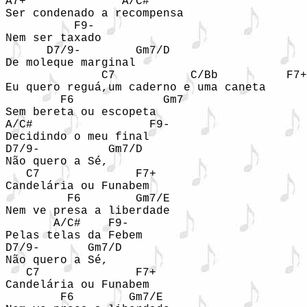
A7+              A/C# 

Ser condenado a recompensa 

          F9- 

Nem ser taxado 

      D7/9-        Gm7/D  

De moleque marginal 

              C7           C/Bb          F7+
Eu quero reguá,um caderno e uma caneta  

        F6             Gm7 

Sem bereta ou escopeta 

A/C#                 F9- 

Decidindo o meu final 

D7/9-          Gm7/D 

Não quero a Sé, 

   C7              F7+   

Candelária ou Funabem 

         F6        Gm7/E 

Nem ve presa a liberdade  

       A/C#    F9- 

Pelas telas da Febem  

D7/9-       Gm7/D 

Não quero a Sé, 

   C7              F7+   

Candelária ou Funabem 

        F6        Gm7/E 
