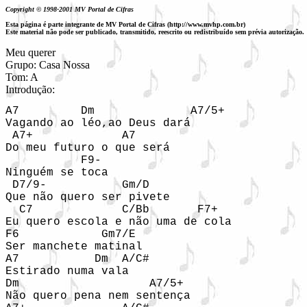
Copyright © 1998-2001 MV Portal de Cifras
Esta página é parte integrante de MV Portal de Cifras (http://www.mvhp.com.br)
Este material não pode ser publicado, transmitido, reescrito ou redistribuído sem prévia autorização.
Meu querer

Grupo: Casa Nossa

Tom: A

Introdução:  
A7         Dm              A7/5+ 

Vagando ao léo,ao Deus dará 

 A7+             A7 

Do meu futuro o que será 

           F9-    

Ninguém se toca 

 D7/9-           Gm/D 

Que não quero ser pivete 

  C7             C/Bb       F7+ 

Eu quero escola e não uma de cola 

F6            Gm7/E 

Ser manchete matinal 

A7           Dm  A/C# 

Estirado numa vala 

Dm                   A7/5+ 

Não quero pena nem sentença 
