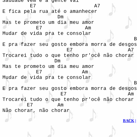
Saudade vem e a gente vai

         E7		      A7

E fica pela rua até o amanhecer

                  Dm

Mas te prometo um dia meu amor

           E7		   Am

Mudar de vida pra te consolar

                                           B
E pra fazer seu gosto embora morra de desgos
                     E7                  A7

Trocarei tudo o que tenho pr'ocê não chorar

                 Dm

Mas te prometo um dia meu amor

           E7		  Am

Mudar de vida pra te consolar

                                           B
E pra fazer seu gosto embora morra de desgos
                   E7                    Am

Trocarei tudo o que tenho pr'ocê não chorar

        E7        Am

Não chorar, não chorar 
BACK
|