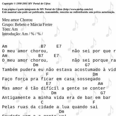
Copyright © 1998-2001 MV Portal de Cifras
Esta página é parte integrante de MV Portal de Cifras (http://www.mvhp.com.br)
Este material não pode ser publicado, transmitido, reescrito ou redistribuído sem prévia autorização.
Meu amor Chorou

Grupo: Bebeto e Márcia Freire

Tom: Am

Introdução: Am / % / % / 
Am             B7    E7			    Am

O meu amor chorou,         não sei por que r
Am            B7    E7			    A7

O meu amor chorou,         não sei porque ra
            Dm                  G7		    C

Também pudera eu não estava acostumado à vid
                 F 		   Dm

Faço força pra ficar em casa sossegado

                 E7                  Am     
Mas amor é tão difícil a gente se conter

                   Dm		      G7

Antigamente a minha vida era de bar em bar

               C	           F

Pelas ruas da cidade a lua quando sai

                      Dm
