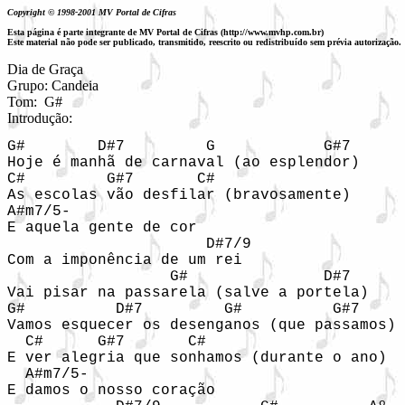
Copyright © 1998-2001 MV Portal de Cifras
Esta página é parte integrante de MV Portal de Cifras (http://www.mvhp.com.br)
Este material não pode ser publicado, transmitido, reescrito ou redistribuído sem prévia autorização.
Dia de Graça

Grupo: Candeia

Tom:  G#
Introdução: 
G#        D#7         G            G#7

Hoje é manhã de carnaval (ao esplendor)

C#         G#7       C#

As escolas vão desfilar (bravosamente)

A#m7/5- 

E aquela gente de cor

                      D#7/9

Com a imponência de um rei

                  G#               D#7

Vai pisar na passarela (salve a portela)

G#          D#7         G#          G#7

Vamos esquecer os desenganos (que passamos)

  C#      G#7       C#      

E ver alegria que sonhamos (durante o ano)

  A#m7/5-

E damos o nosso coração 
