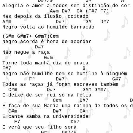
            D#7/9           G#          Aº

Alegria e amor a todos sem distinção de cor

                A#m D#7  G# (F#7 F7)

Mas depois da ilusão, coitado!

A#m               D#7       G#   D#7

Negro volta ao humilde barracão
(G#m G#m7+ G#m7)C#m  

Negro acorda é hora de acordar

           D#7

Não negue a raça

              G#m

Torne toda manhã dia de graça

F#7                        B

Negro não humilhe nem se humilhe à ninguém

         Fº       D#7                G#7 

Todas as raças já foram escravas também

  C#m          D#7         G#m G#m7  

E deixe de ser rei só na folia

                 C#m      D#7              D
E faça de sua Maria uma rainha de todos os d
  C#m            D#7      G#m 

E cante samba na universidade

    E7                 D#7

E verá que seu filho será

             G#     D#7/9
