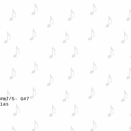
#m7/5- G#7

ias
