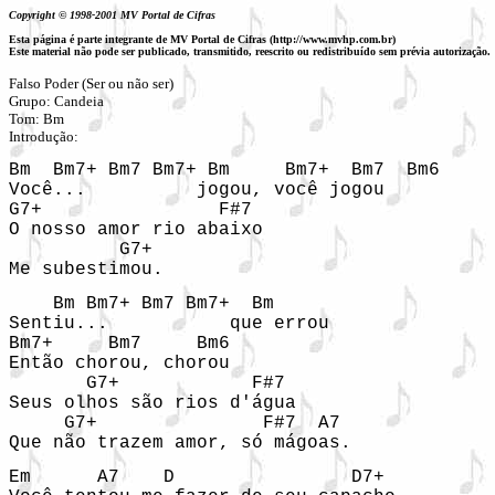
Copyright © 1998-2001 MV Portal de Cifras
Esta página é parte integrante de MV Portal de Cifras (http://www.mvhp.com.br)
Este material não pode ser publicado, transmitido, reescrito ou redistribuído sem prévia autorização.
Falso Poder (Ser ou não ser)

Grupo: Candeia 

Tom: Bm

Introdução: 
Bm  Bm7+ Bm7 Bm7+ Bm     Bm7+  Bm7  Bm6

Você...          jogou, você jogou

G7+                F#7

O nosso amor rio abaixo

          G7+

Me subestimou.
    Bm Bm7+ Bm7 Bm7+  Bm

Sentiu...           que errou

Bm7+     Bm7     Bm6

Então chorou, chorou

       G7+            F#7

Seus olhos são rios d'água

     G7+               F#7  A7

Que não trazem amor, só mágoas.
Em      A7    D                D7+
