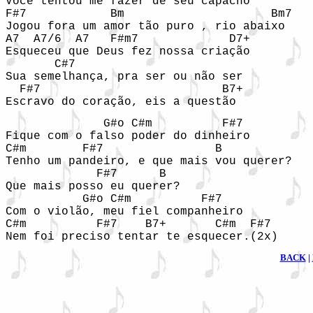
Você tentou me fazer de seu capacho

F#7            Bm                     Bm7

Jogou fora um amor tão puro , rio abaixo

A7  A7/6  A7   F#m7             D7+

Esqueceu que Deus fez nossa criação

       C#7               

Sua semelhança, pra ser ou não ser 

  F#7                          B7+

Escravo do coração, eis a questão
              G#o C#m          F#7

Fique com o falso poder do dinheiro

C#m        F#7                B

Tenho um pandeiro, e que mais vou querer?

             F#7      B

Que mais posso eu querer?

           G#o C#m          F#7

Com o violão, meu fiel companheiro

C#m          F#7    B7+       C#m  F#7

Nem foi preciso tentar te esquecer.(2x)
BACK
 | 