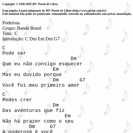
Copyright © 1998-2001 MV Portal de Cifras
Esta página é parte integrante de MV Portal de Cifras (http://www.mvhp.com.br)
Este material não pode ser publicado, transmitido, reescrito ou redistribuído sem prévia autorização.
Poderosa

Grupo: Banda Brasil

Tom:  C

Introdução: C Dm Em Dm G7
C

Pode ser

                       Dm

Que eu não consigo esquecer

                 Em

Mas eu duvido porque

                 Dm       G7

Você foi meu primeiro amor
C

Podes crer

                 Dm

Das aventuras que fiz

                     Em

Não há prazer como o seu

         Dm     G7

A poderosa é você