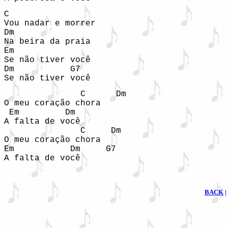
C   

Vou nadar e morrer

Dm

Na beira da praia

Em

Se não tiver você

Dm           G7

Se não tiver você
               C      Dm

O meu coração chora

 Em         Dm

A falta de você

               C     Dm

O meu coração chora

Em           Dm     G7

A falta de você
BACK
|