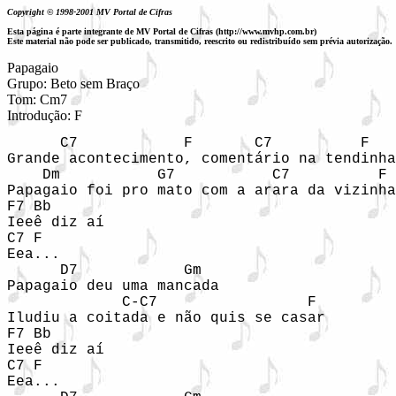
Copyright © 1998-2001 MV Portal de Cifras
Esta página é parte integrante de MV Portal de Cifras (http://www.mvhp.com.br)
Este material não pode ser publicado, transmitido, reescrito ou redistribuído sem prévia autorização.
Papagaio

Grupo: Beto sem Braço

Tom: Cm7

Introdução: F
      C7            F       C7          F   

Grande acontecimento, comentário na tendinha

    Dm           G7           C7          F 
Papagaio foi pro mato com a arara da vizinha

F7 Bb

Ieeê diz aí

C7 F

Eea...

      D7            Gm

Papagaio deu uma mancada

             C-C7                 F

Iludiu a coitada e não quis se casar

F7 Bb

Ieeê diz aí

C7 F

Eea...
