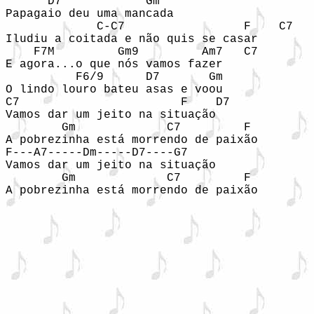
      D7            Gm

Papagaio deu uma mancada

             C-C7                 F    C7

Iludiu a coitada e não quis se casar

    F7M         Gm9         Am7   C7

E agora...o que nós vamos fazer

          F6/9      D7       Gm

O lindo louro bateu asas e voou

C7                       F    D7

Vamos dar um jeito na situação

        Gm             C7         F    

A pobrezinha está morrendo de paixão

F---A7-----Dm-----D7----G7

Vamos dar um jeito na situação

        Gm             C7         F
