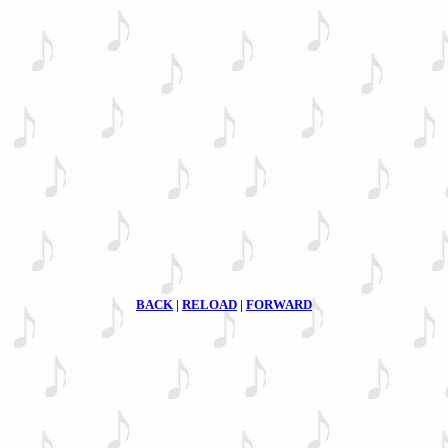
BACK
|
RELOAD
|
FORWARD