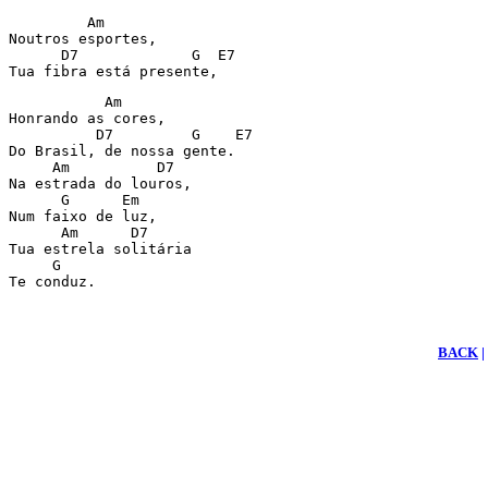
         Am 

Noutros esportes,

      D7             G  E7 

Tua fibra está presente,
           Am       

Honrando as cores, 

          D7         G    E7

Do Brasil, de nossa gente.

     Am          D7 

Na estrada do louros,

      G      Em 

Num faixo de luz,

      Am      D7 

Tua estrela solitária 

     G

Te conduz. 
BACK
|