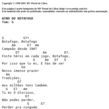
Copyright © 1998-2001 MV Portal de Cifras
Esta página é parte integrante de MV Portal de Cifras (http://www.mvhp.com.br)
Este material não pode ser publicado, transmitido, reescrito ou redistribuído sem prévia autorização.
HINO DO BOTAFOGO

Tom: G
G          G7+

Botafogo, Botafogo

     Am      E7  Am

Campeão desde 1907

       D7            Am         D7, 

Foste héroi em cada jogo, Botafogo,

                G     Am   D7   G 

Por isso que tu és, E hás de ser

          Em 

Nosso imenso prazer

  Am 

Tradições,

        D7 

Aos milhões tens também.

  G   E7   Am 

Tu és O Glorioso,

            D7 

Não podes perder,

             G      E7 

Perder pra ninguém.