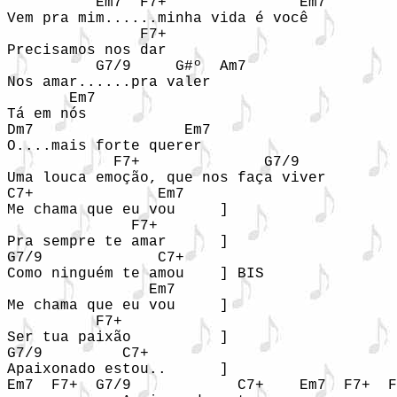
          Em7  F7+               Em7

Vem pra mim......minha vida é você

               F7+

Precisamos nos dar 

          G7/9     G#º  Am7

Nos amar......pra valer

       Em7

Tá em nós

Dm7                 Em7

O....mais forte querer

            F7+              G7/9

Uma louca emoção, que nos faça viver

C7+              Em7

Me chama que eu vou     ]

              F7+

Pra sempre te amar      ]

G7/9             C7+

Como ninguém te amou    ] BIS

                Em7

Me chama que eu vou     ]

          F7+

Ser tua paixão          ]

G7/9         C7+

Apaixonado estou..      ]

Em7  F7+  G7/9            C7+    Em7  F7+  F