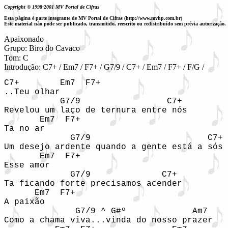
Copyright © 1998-2001 MV Portal de Cifras
Esta página é parte integrante de MV Portal de Cifras (http://www.mvhp.com.br)
Este material não pode ser publicado, transmitido, reescrito ou redistribuído sem prévia autorização.
Apaixonado

Grupo: Biro do Cavaco
Tom: C

Introdução: C7+ / Em7 / F7+ / G7/9 / C7+ / Em7 / F7+ / F/G / 
C7+        Em7  F7+

..Teu olhar

           G7/9                 C7+

Revelou um laço de ternura entre nós

       Em7  F7+

Ta no ar

             G7/9                       C7+

Um desejo ardente quando a gente está a sós

       Em7  F7+

Esse amor

             G7/9              C7+

Ta ficando forte precisamos acender

      Em7  F7+

A paixão

              G7/9 ^ G#º             Am7

Como a chama viva...vinda do nosso prazer
